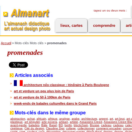
tapez un ou deux mots :
lieux, cartes
comprendre
art
Accueil
» Mots-clés Mots clés >
promenades
promenades
Articles associés
architecture néo-classique : itinéraire à Paris-Boulogne
art et verdure un peu plus loin de Paris
art et verdure de 50 à 100km de Paris
week-ends de balades culturelles dans le Grand Paris
Mots-clés dans le même groupe
abstraction
,
achat
,
africain
,
afrique
,
analyse
,
arabe
,
architecture
,
argent
,
art
,
art brut
,
art 
plastique
,
art singulier
,
arte povera
,
artisan
,
artiste
,
Assassins Creed
,
Assassins Creed Bla
avant-garde
,
balades
,
Bâle
,
Basel
,
BD
,
berlin
,
blockchain
,
Brusse
,
cadeau
,
cadeau
,
calen
cinétique
,
Cité du design
,
Claudine Drai
,
collage
,
collectionner
,
comment encadrer
,
concept
copie
,
cote
,
couleur
,
coût
,
décoration
,
découper papier
,
dépôt légal
,
design
,
dessin
,
dicti