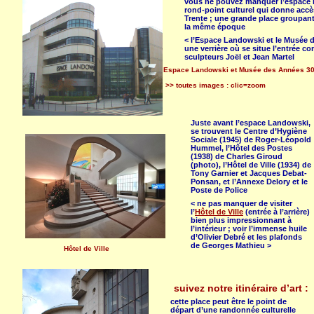
vous ne pouvez manquer l’espace 
rond-point culturel qui donne ac
Trente ; une grande place groupant 
la même époque
< l’Espace Landowski et le Musée d
une verrière où se situe l’entrée c
sculpteurs Joël et Jean Martel
Espace Landowski et Musée des Années 3
>> toutes images : clic=zoom
Juste avant l’espace Landowski,
se trouvent le Centre d’Hygiène
Sociale (1945) de Roger-Léopold
Hummel, l’Hôtel des Postes
(1938) de Charles Giroud
(photo), l’Hôtel de Ville (1934) de
Tony Garnier et Jacques Debat-
Ponsan, et l’Annexe Delory et le
Poste de Police
< ne pas manquer de visiter
l’
Hôtel de Ville
(entrée à l’arrière)
bien plus impressionnant à
l’intérieur ; voir l’immense huile
d’Olivier Debré et les plafonds
de Georges Mathieu >
Hôtel de Ville
suivez notre itinéraire d’art :
cette place peut être le point de
départ d’une randonnée culturelle