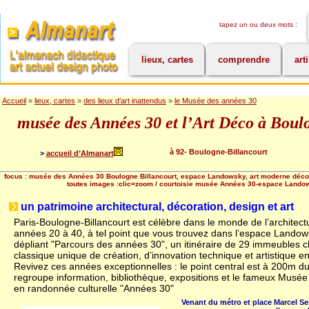
tapez un ou deux mots :
lieux, cartes
comprendre
art
Accueil
»
lieux, cartes
»
des lieux d’art inattendus
»
le Musée des années 30
musée des Années 30 et l’Art Déco à Boul
à 92- Boulogne-Billancourt
>
accueil d’Almanart
focus : musée des Années 30 Boulogne Billancourt, espace Landowsky, art moderne déco a
toutes images :clic=zoom / courtoisie musée Années 30-espace Lando
un patrimoine architectural, décoration, design et art
Paris-Boulogne-Billancourt est célèbre dans le monde de l’architect
années 20 à 40, à tel point que vous trouvez dans l’espace Landows
dépliant "Parcours des années 30", un itinéraire de 29 immeubles 
classique unique de création, d’innovation technique et artistique en
Revivez ces années exceptionnelles : le point central est à 200m d
regroupe information, bibliothèque, expositions et le fameux Musé
en randonnée culturelle "Années 30"
Venant du métro et place Marcel Se