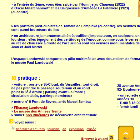
> à l’entrée du 2ème, vous êtes salué par l’Homme au Chapeau (1922)
d’Oscar Miestchaninoff et les Baigneuses d’Amédée La Patellière (1923)
(ci-contre)
> les portraits post-cubistes de Tamara de Lempicka (ci-contre), les oeuvres d
sont parmi les trésors du lieu
> en architecture la monumentalité dépouillée s’impose avec, en sculpture, un
lourdeur ; elles témoignent des certitudes de l’époque, comme vous le verrez
au rez de chaussée à droite de l’accueil où sont les oeuvres monumentales 
Jean et Joël Martel
L’espace Landowski comporte un pôle multimédias avec des ateliers de format
le musée Paul Landowski
pratique :
> voiture : porte de St-Cloud, dir Versailles, tout droit,
28 avenue An
ne pas prendre le passage souterrain et au rond
92- Boulogne-
point la 3è à droite ; parking avant La Poste ;
> on regrette 
circulation aisée, parkings nombreux
années 30... :
> métro n° 9 Pont de Sèvres, arrêt Marcel Sembat
- 11:00 à 18:0
- fermé lundi
>
l’Espace Landowski
>
Le musée des Années Trente
> suivez
nos itinéraires
de découverte architecturale
voyez aussi :
itinéraires d’art Paris
,
tourisme
,
art
,
exposition
,
musée
Envoyer à un ami