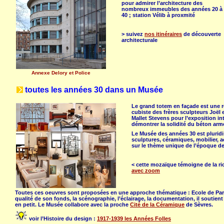
pour admirer l’architecture des
nombreux immeubles des années 20 à
40 ; station Vélib à proxmité
> suivez
nos itinéraires
de découverte
architecturale
Annexe Delory et Police
toutes les années 30 dans un Musée
Le grand totem en façade est une ré
cubiste des frères sculpteurs Joël e
Mallet Stevens pour l’exposition int
démontrer la solidité du béton armé
Le Musée des années 30 est pluridis
sculptures, céramiques, mobilier,
sur le thème unique de l’époque de 
< cette mozaïque témoigne de la ri
avec zoom
Toutes ces oeuvres sont proposées en une approche thématique : Ecole de Paris, 
qualité de son fonds, la scénographie, l’éclairage, la documentation, il soutie
en petit. Le Musée collabore avec la proche
Cité de la Céramique
de Sèvres.
voir l’Histoire du design :
1917-1939 les Années Folles