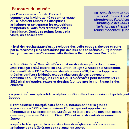
Parcours du musée :
Ici "
s’est élaboré le la
par l’ascenseur à côté de l’accueil,
se sont établis des at
commencez la visite au 4è et dernier étage,
pionniers de l’architec
où se côtoient toutes les disciplines
tandis que des indus
artistiques et se tiennent les expositions
l’aviation, du cinéma 
temporaires. Vous êtes d’emblée dans
temps modernes
" (Do
l’ambiance. Quelques points forts de la
visite, en descendant :
> le style néoclassique s’est développé dès cette époque, dévoyé ensuite
par le fascisme ; il se caractérise par des nus et des scènes qui "glorifient
les rythmes naturels" comme cette Partie de Pêche de Jean Despujols
> Juan Gris (José González-Pérez) est un des deux pères du cubisme,
avec Picasso : né à Madrid en 1887, mort en 1927 à Boulogne-Billancourt,
il a travaillé dès 1910 à Paris où, dans les années 20, il a développé ses
théories sur l’art ; le Musée expose plusieurs de ses oeuvres et
notamment au 3è étage, les chaises qu’il a décorées pour Kahnweiler en
1926 ainsi qu’études, textes et dessins (contournez le mur à gauche des
chaises)
> à proximité, une splendide sculpture de Gargallo et un dessin de Lipchitz, au
époque
> l’art colonial a marqué cette époque, notamment par la grande
exposition de 1931 et les croisières Citroën qui ont apporté ces
témoignages ; la collection du Musée au 3è étage est une des plus belles
existante, couvrant l’Afrique, l’Asie, l’Orient avec des artistes comme
Jouve
> après la 1ère guerre, la reconstruction des églises a créé un courant
artistique dont le 3è étage donne aussi un aperçu