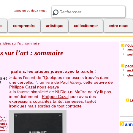
tapez un ou deux mots :
Rechercher
es
comprendre
artistique
collectionner
entre nous
s, idées sur l’art : sommaire
nouv
amat
ns sur l’art : sommaire
peti
page
en 2
parfois, les artistes jouent avec la parole :
glos
> dans l’esprit de "Quelques manuscrits trouvés dans
s et
une cervelle...", un livre de Paul Valéry, cette oeuvre de
!
Philippe Cazal nous égaye
> la fausse simplicité de Ni Dieu ni Maître ne s’y lit pas
immédiatement :
Philippe Cazal
joue avec des
Le
expressions courantes tantôt sérieuses, tantôt
ironiques mais sorties de tout contexte
Cazal,
aître,
ann
oupée
caya)
=zoom