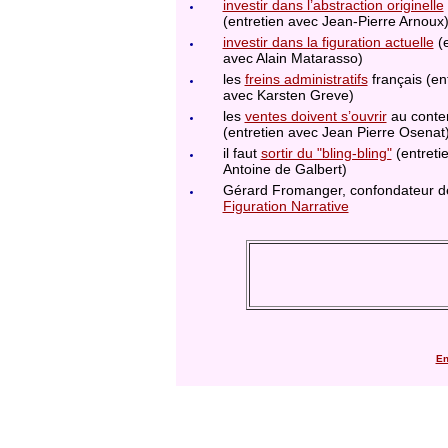
investir dans l’abstraction originelle
(entretien avec Jean-Pierre Arnoux
investir dans la figuration actuelle
(e
avec Alain Matarasso)
les
freins administratifs
français (en
avec Karsten Greve)
les
ventes doivent s’ouvrir
au conte
(entretien avec Jean Pierre Osenat
il faut
sortir du "bling-bling"
(entreti
Antoine de Galbert)
Gérard Fromanger, confondateur 
Figuration Narrative
En