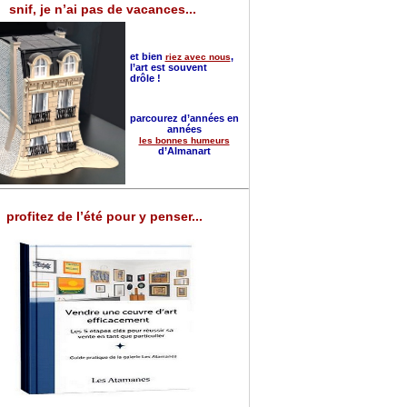
snif, je n’ai pas de vacances...
et bien
,
riez avec nous
l’art est souvent
drôle !
parcourez d’années en
années
les bonnes humeurs
d’Almanart
profitez de l’été pour y penser...