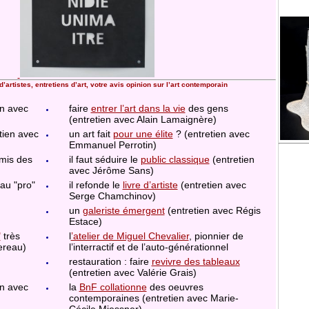
d’artistes, entretiens d’art, votre avis opinion sur l’art contemporain
en avec
faire
entrer l’art dans la vie
des gens
(entretien avec Alain Lamaignère)
tien avec
un art fait
pour une élite
? (entretien avec
Emmanuel Perrotin)
mis des
il faut séduire le
public classique
(entretien
avec Jérôme Sans)
au "pro"
il refonde le
livre d’artiste
(entretien avec
Serge Chamchinov)
un
galeriste émergent
(entretien avec Régis
)
Estace)
"
très
l
’atelier de Miguel Chevalier
, pionnier de
tereau)
l’interractif et de l’auto-générationnel
restauration : faire
revivre des tableaux
(entretien avec Valérie Grais)
en avec
la
BnF collationne
des oeuvres
contemporaines (entretien avec Marie-