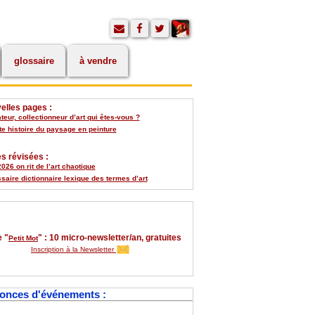
glossaire
à vendre
elles pages :
eur, collectionneur d’art qui êtes-vous ?
te histoire du paysage en peinture
s révisées :
026 on rit de l’art chaotique
saire dictionnaire lexique des termes d’art
 "
" : 10 micro-newsletter/an, gratuites
Petit Mot
Inscription à la Newsletter
onces d'événements :