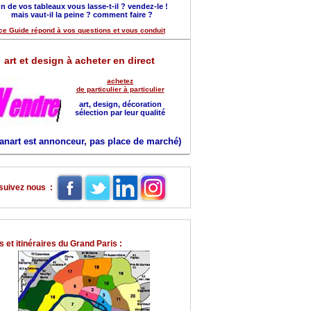
n de vos tableaux vous lasse-t-il ? vendez-le !
mais vaut-il la peine ? comment faire ?
ce Guide répond à vos questions et vous conduit
art et design à acheter en direct
achetez
de particulier à particulier
art, design, décoration
sélection par leur qualité
anart est annonceur, pas place de marché)
suivez nous :
 et itinéraires du Grand Paris :