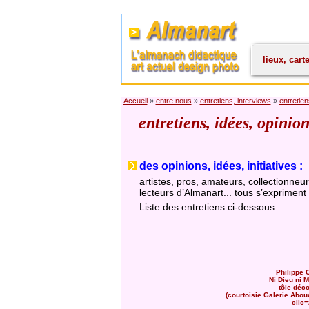
lieux, cart
Accueil
»
entre nous
»
entretiens, interviews
»
entretien
entretiens, idées, opinio
des opinions, idées, initiatives :
artistes, pros, amateurs, collectionneur
lecteurs d’Almanart... tous s’expriment 
Liste des entretiens ci-dessous.
Philippe 
Ni Dieu ni M
tôle déc
(courtoisie Galerie Abou
clic