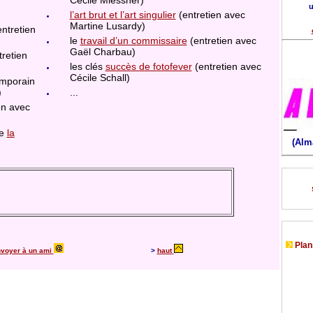
Cécile Miessner)
u
)
l’art brut et l’art singulier
(entretien avec
Martine Lusardy)
ntretien
le
travail d’un commissaire
(entretien avec
Gaël Charbau)
tretien
les clés
succès de fotofever
(entretien avec
Cécile Schall)
mporain
)
...
en avec
de
la
(Alm
Plans
voyer à un ami
>
haut