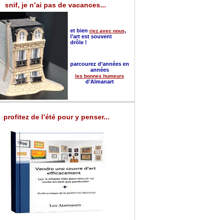
snif, je n’ai pas de vacances...
et bien
,
riez avec nous
l’art est souvent
drôle !
parcourez d’années en
années
les bonnes humeurs
d’Almanart
profitez de l’été pour y penser...