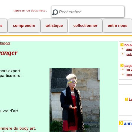
tapez un ou deux mots :
Rechercher
es
comprendre
artistique
collectionner
entre nous
tranger
nouv
amat
ranger
peti
page
en 2
port-export
particuliers :
glos
Le
vre d’art
ann
nnière du body art,