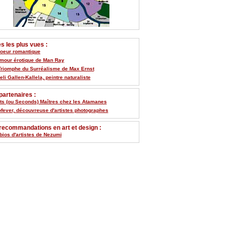
 les plus vues :
Coeur romantique
umour érotique de Man Ray
Triomphe du Surréalisme de Max Ernst
li Gallen-Kallela, peintre naturaliste
artenaires :
its (ou Seconds) Maîtres chez les Atamanes
ofever, découvreuse d'artistes photographes
recommandations en art et design :
bios d'artistes de Nezumi