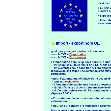
c’est bien
> au sein 
n’existe p
> l’applic
> il faut
transport
import - export hors UE
quelques principes généraux à connaître :
> sur la TVA à
l’importation
> sur la TVA à
l’exportation
> l’importation depuis un pays hors UE d’une 
- est soumise au taux réduit de 5.5% si elle es
- est exemptée sous condition si l’importation
renouvelables : faites une demande d’Admissi
particuliers
> pour l’exportation définitive d’une oeuvre d’
- tout est
expliqué ici
- il faut aussi demander une license d’exporta
- si c’est l’artiste qui vend : aucune taxe ne l
- si c’est un professionnel : l’exportation est
dépasse 5 000 €
> l’exportation d’oeuvres relevant du patrimoin
autorisation
> pour ce qui concerne le transport d’oeuvres 
Mais le sujet peut devenir complexe, renseign