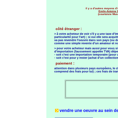
il y a d’autres moyens d’
Emile-Antoine 
(courtoisie Mus
côté étranger :
> à votre acheteur de voir s’il y a une taxe d’
particularité pour l’art) ; si oui elle sera acquit
va pas revendre l’oeuvre dans son pays (ou du
comme une simple revente d’un amateur et no
> pour votre acheteur mais aussi pour vous si v
d’importation (faussement appelée TVA) dépen
- soit c’est une importation temporaire (pour u
- soit c’est pour y rester (achat d’un collection
paiement :
attention dans plusieurs pays européens, le ch
comprend des frais pour lui) ; ces frais de tr
vendre une oeuvre au sein de