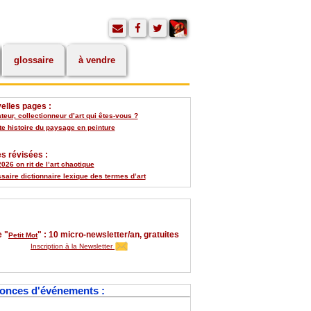
glossaire
à vendre
elles pages :
eur, collectionneur d’art qui êtes-vous ?
te histoire du paysage en peinture
s révisées :
026 on rit de l’art chaotique
saire dictionnaire lexique des termes d’art
 "
" : 10 micro-newsletter/an, gratuites
Petit Mot
Inscription à la Newsletter
onces d'événements :