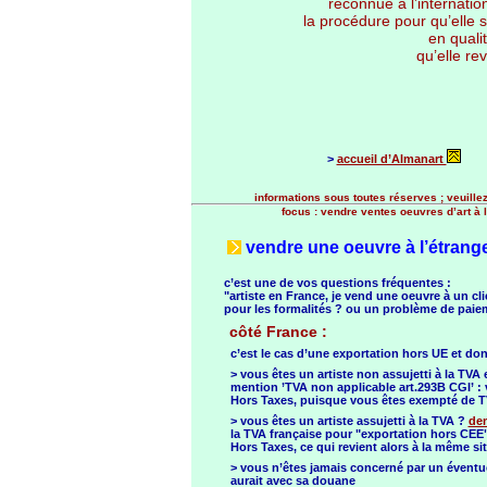
reconnue à l’internation
la procédure pour qu’elle 
en quali
qu’elle re
>
accueil d’Almanart
informations sous toutes réserves ; veuillez 
focus : vendre ventes oeuvres d’art à l’
vendre une oeuvre à l’étrang
c’est une de vos questions fréquentes :
"artiste en France, je vend une oeuvre à un cl
pour les formalités ? ou un problème de paiem
côté France :
c’est le cas d’une exportation hors UE et do
> vous êtes un artiste non assujetti à la TVA e
mention ’TVA non applicable art.293B CGI’ : v
Hors Taxes, puisque vous êtes exempté de 
> vous êtes un artiste assujetti à la TVA ?
de
la TVA française pour "exportation hors CEE", 
Hors Taxes, ce qui revient alors à la même si
> vous n’êtes jamais concerné par un éventu
aurait avec sa douane