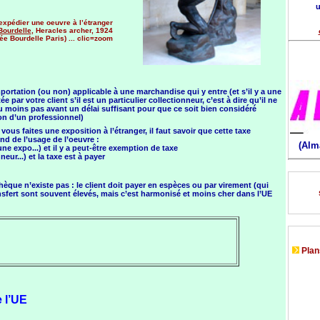
u
expédier une oeuvre à l’étranger
Bourdelle
, Heracles archer, 1924
ée Bourdelle Paris) ... clic=zoom
importation (ou non) applicable à une marchandise qui y entre (et s’il y a une
tée par votre client s’il est un particulier collectionneur, c’est à dire qu’il ne
 moins pas avant un délai suffisant pour que ce soit bien considéré
n d’un professionnel)
ous faites une exposition à l’étranger, il faut savoir que cette taxe
d de l’usage de l’oeuvre :
(Alm
ne expo...) et il y a peut-être exemption de taxe
neur...) et la taxe est à payer
èque n’existe pas : le client doit payer en espèces ou par virement (qui
ansfert sont souvent élevés, mais c’est harmonisé et moins cher dans l’UE
Plans
 l’UE