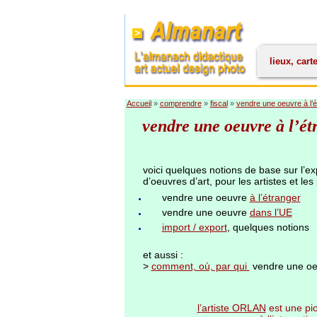
lieux, cart
Accueil
»
comprendre
»
fiscal
»
vendre une oeuvre à l’é
vendre une oeuvre à l’ét
voici quelques notions de base sur l’ex
d’oeuvres d’art, pour les artistes et les 
vendre une oeuvre
à l’étranger
vendre une oeuvre
dans l’UE
import / export
, quelques notions
et aussi :
>
comment, où, par qui
vendre une oeu
l’artiste ORLAN
est une pio