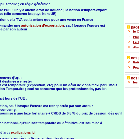
 plus facile ; en règle générale :
de l’UE : il n’y a aucun droit de douane ; la notion d’import-export
as (elle concerne les pays hors UE)
ation de la TVA est la même que pour une vente en France
 demander une
autorisation d’exportation
, sauf lorsque l’œuvre est
pages
ée par son auteur
le 
l’h
Le 
Akse
nos p
Pet
Fot
oeuvre d’art :
nos 
t destinée à y rester
les 
 est temporaire (exposition, etc) pour un délai de 2 ans maxi par 6 mois
on Temporaire ; ceci ne concerne que les professionnels, pas les
art hors de l’UE :
tion, sauf lorsque l’œuvre est transportée par son auteur
e concerne,
 soumise à une taxe forfaitaire + CRDS de 6.5 % du prix de cession, dès qu’il
e national, qu’elle soit temporaire ou définitive, est soumise à
d’art :
explications ici
ez-vous auprès du fisc et surtout les douanes