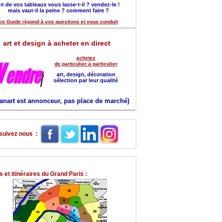
n de vos tableaux vous lasse-t-il ? vendez-le !
mais vaut-il la peine ? comment faire ?
ce Guide répond à vos questions et vous conduit
art et design à acheter en direct
achetez
de particulier à particulier
art, design, décoration
sélection par leur qualité
anart est annonceur, pas place de marché)
suivez nous :
 et itinéraires du Grand Paris :