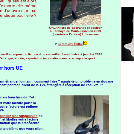
al ; quelle est alors
s’exporte elle-même
té d’oeuvre d’art, ce
vendique pour elle ?
ORLAN lors de sa grande exposition
à l’Abbaye de Maubuisson en 2009
(courtoisie l’artiste) / clic=zoom
>
sommaire fiscal
vérifier auprès du fisc ou d’un conseiller fiscal / mise à jour été 2018
étranger, artiste, exportation importation oeuvre art inport-export
er hors UE
ient étranger lointain ; comment faire ? aurais-je un problème en douane
ent par mon client de la TVA étrangère à réception de l’oeuvre ?"
nc en franchise de TVA :
t votre facture porte la
otre facture est rédigée
TVA
mandez une suspension
de
et libellez votre facture
tuation que la précédente
el problème que votre client