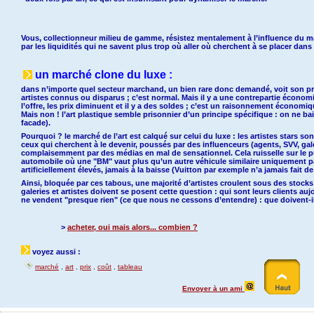
Vous, collectionneur milieu de gamme, résistez mentalement à l’influence du 
par les liquidités qui ne savent plus trop où aller où cherchent à se placer da
un marché clone du luxe :
dans n’importe quel secteur marchand, un bien rare donc demandé, voit son pri
artistes connus ou disparus ; c’est normal. Mais il y a une contrepartie économi
l’offre, les prix diminuent et il y a des soldes ; c’est un raisonnement économi
Mais non ! l’art plastique semble prisonnier d’un principe spécifique : on ne bai
facade).
Pourquoi ? le marché de l’art est calqué sur celui du luxe : les artistes stars 
ceux qui cherchent à le devenir, poussés par des influenceurs (agents, SVV, galer
complaisemment par des médias en mal de sensationnel. Cela ruisselle sur le p
automobile où une "BM" vaut plus qu’un autre véhicule similaire uniquement par
artificiellement élevés, jamais à la baisse (Vuitton par exemple n’a jamais fait d
Ainsi, bloquée par ces tabous, une majorité d’artistes croulent sous des stoc
galeries et artistes doivent se posent cette question : qui sont leurs clients aujo
ne vendent "presque rien" (ce que nous ne cessons d’entendre) : que doivent-i
>
acheter, oui mais alors... combien ?
voyez aussi :
marché
,
art
,
prix
,
coût
,
tableau
Envoyer à un ami