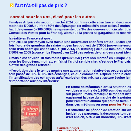
l’art n’a-t-il pas de prix ?
correct pour les uns, élevé pour les autres
l’analyse Artprice du second marché 2024 confirme cette structure en deux mond
moins de 5’000$ qui font 80% des échanges (et même 50% pour celles à moins de 
haut de gamme (> 100.000$) ne représente que 3% des oeuvres qui circulent dan
Conseil des Ventes pour la France), alors que la presse se gargarise des records
la réalité en France est que :
> fin 2016 le prix moyen avec frais d’une oeuvre aux enchères est de 13’000€ (che
fois l’ordre de grandeur du salaire moyen brut qui est de 3’300€ (moyenne europ
celui d’un cadre qui est de 5000 € (fin 2013, La Tribune) ; ce qui a beaucoup ch
2’800€ en 2005 (source : Le Figaro) ; en 2024 ces ordres de grandeurs sont ide
> mais c’est environ 10 fois moins qu’aux USA ; l’art bon marché en Europe ? po
pour les Européens, moins... en fait
si l’art ici semble cher, c’est que le Franç
s’offrir des grands artistes !
> l’évolution dans le temps montre une augmentation relative des oeuvres abor
sera passé de 30% à 50% des échanges, ce que commente Artprice par " la croi
l’intensification des échanges qu’à l’explosion des prix, sa structure évolue l
d’importance aux prix inférieurs"
En terme de médiums d’art, la situation es
vendues à moins de 1.200$ sont des multi
sur papier ; mais, remarque le rapport Art
également la base du marché de la peintur
pour l’amateur lambda qui peut se faire un
dans ces médiums ou pour
pour les Petit
En structure de période de création sur di
incident de parcours, la décompositon des
d’art ancien, 50% d’art moderne, 30% d’a
Barbara Kruger