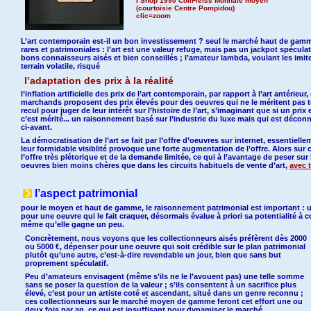
I Shop 1990 CollFleiss Monnaie moyen
(courtoisie Centre Pompidou)
clic=zoom
L’art contemporain est-il un bon investissement ? seul le marché haut de gamme 
rares et patrimoniales : l’art est une valeur refuge, mais pas un jackpot spécul
bons connaisseurs aisés et bien conseillés ; l’amateur lambda, voulant les imiter, 
terrain volatile, risqué
l’adaptation des prix à la réalité
l’inflation artificielle des prix de l’art contemporain, par rapport à l’art antérieu
marchands proposent des prix élevés pour des oeuvres qui ne le méritent pas t
recul pour juger de leur intérêt sur l’histoire de l’art, s’imaginant que si un pri
c’est mérité... un raisonnement basé sur l’industrie du luxe mais qui est déco
ci-avant.
La démocratisation de l’art se fait par l’offre d’oeuvres sur internet, essentiel
leur formidable visiblité provoque une forte augmentation de l’offre. Alors sur c
l’offre très plétorique et de la demande limitée, ce qui à l’avantage de peser sur
oeuvres bien moins chères que dans les circuits habituels de vente d’art,
avec 
l’aspect patrimonial
pour le moyen et haut de gamme, le raisonnement patrimonial est important : un
pour une oeuvre qui le fait craquer, désormais évalue à priori sa potentialité à c
même qu’elle gagne un peu.
Concrètement, nous voyons que les collectionneurs aisés préfèrent dès 2000
ou 5000 €, dépenser pour une oeuvre qui soit crédible sur le plan patrimonial
plutôt qu’une autre, c’est-à-dire revendable un jour, bien que sans but
proprement spéculatif.
Peu d’amateurs envisagent (même s’ils ne le l’avouent pas) une telle somme
sans se poser la question de la valeur ; s’ils consentent à un sacrifice plus
élevé, c’est pour un artiste coté et ascendant, situé dans un genre reconnu ;
ces collectionneurs sur le marché moyen de gamme feront cet effort une ou
deux fois par an, ce qui est insuffisant pour dynamiser le marché.