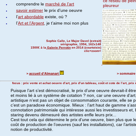
ce résidu de pei
comprendre le
marché de l’art
pleureur
savoir estimer
le prix d’une oeuvre
l’
art abordable
existe, où ?
l’
Art et l’Argent
, je t’aime moi non plus
Sophie Calle, Le Major Davel (extrait)
sérigraphie, 1994, 162x148
1500€ à la
Galerie Perrotin
en 2014 (courtoisie)
clic=zoom<
>
accueil d’Almanart
> sommair
focus : prix vente et achat oeuvre d’art, prix d’un tableau, coût et cote de l’art, pri
Puisque l’art s’est démocratisé, le prix d’une oeuvre devrait-il êt
et moins lié à un système de cotation ? non, car une oeuvre d’ar
artistique n’est pas un objet de consommation courante, elle se 
c’est un paradoxe économique. Mieux : l’art haut de gamme s’ass
connotation patrimoniale qui intéresse aussi les investisseurs et, b
staring devenu démesuré des artistes enfle leurs prix...
Cest tout cela qui détermine le prix d’une oeuvre, bien plus que le 
coût de production de l’oeuvres (sauf les installations), car l’artis
notion de productivité.