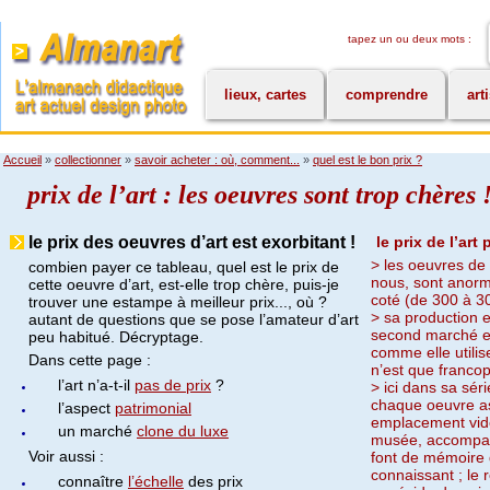
tapez un ou deux mots :
lieux, cartes
comprendre
art
Accueil
»
collectionner
»
savoir acheter : où, comment...
»
quel est le bon prix ?
prix de l’art : les oeuvres sont trop chères 
le prix des oeuvres d’art est exorbitant !
le prix de l’art
> les oeuvres de 
combien payer ce tableau, quel est le prix de
nous, sont anor
cette oeuvre d’art, est-elle trop chère, puis-je
coté (de 300 à 3
trouver une estampe à meilleur prix..., où ?
> sa production e
autant de questions que se pose l’amateur d’art
second marché et 
peu habitué. Décryptage.
comme elle utilis
Dans cette page :
n’est que franc
l’art n’a-t-il
pas de prix
?
> ici dans sa sér
chaque oeuvre a
l’aspect
patrimonial
emplacement vide
un marché
clone du luxe
musée, accompag
Voir aussi :
font de mémoire 
connaissant ; le 
connaître
l’échelle
des prix