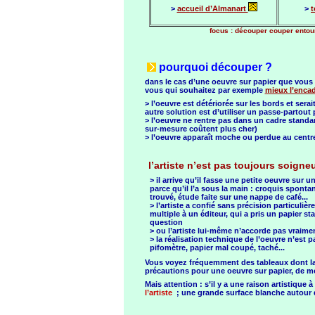
>
accueil d’Almanart
>
t
focus : découper couper entour
pourquoi découper ?
dans le cas d’une oeuvre sur papier que vous a
vous qui souhaitez par exemple
mieux l’encad
> l’oeuvre est détériorée sur les bords et sera
autre solution est d’utiliser un passe-partout
> l’oeuvre ne rentre pas dans un cadre standar
sur-mesure coûtent plus cher)
> l’oeuvre apparaît moche ou perdue au centre
l’artiste n’est pas toujours soigneu
> il arrive qu’il fasse une petite oeuvre sur
parce qu’il l’a sous la main : croquis sponta
trouvé, étude faite sur une nappe de café...
> l’artiste a confié sans précision particuliè
multiple à un éditeur, qui a pris un papier s
question
> ou l’artiste lui-même n’accorde pas vraime
> la réalisation technique de l’oeuvre n’est p
pifomètre, papier mal coupé, taché...
Vous voyez fréquemment des tableaux dont la b
précautions pour une oeuvre sur papier, de m
Mais attention : s’il y a une raison artistique
l’artiste
; une grande surface blanche autour d