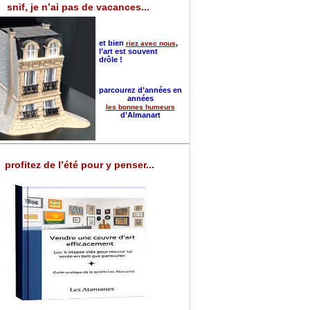
snif, je n’ai pas de vacances...
et bien
,
riez avec nous
l’art est souvent
drôle !
parcourez d’années en
années
les bonnes humeurs
d’Almanart
profitez de l’été pour y penser...