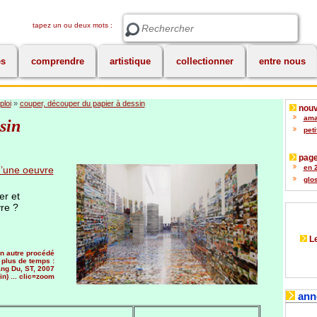
tapez un ou deux mots :
Rechercher
es
comprendre
artistique
collectionner
entre nous
ploi
»
couper, découper du papier à dessin
nouv
amat
sin
peti
page
en 2
’une oeuvre
glos
er et
vre ?
Le
n autre procédé
 plus de temps :
ng Du, ST, 2007
in) ... clic=zoom
ann