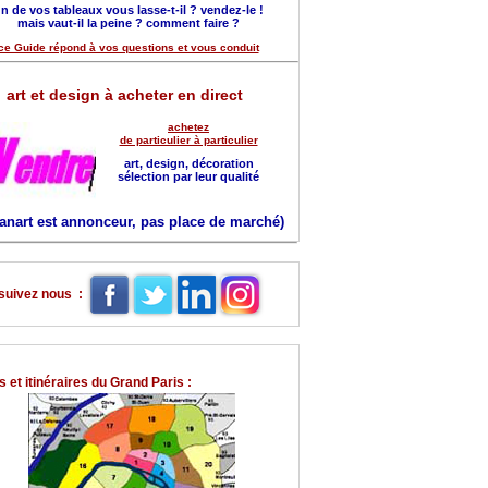
n de vos tableaux vous lasse-t-il ? vendez-le !
mais vaut-il la peine ? comment faire ?
ce Guide répond à vos questions et vous conduit
art et design à acheter en direct
achetez
de particulier à particulier
art, design, décoration
sélection par leur qualité
anart est annonceur, pas place de marché)
suivez nous :
 et itinéraires du Grand Paris :