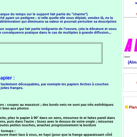
u
arque du temps sur le support fait partie du "charme")
 ayant un pedigree ; si telle quelle elle vous déplait, vendez-là, ne la
étérioration qui diminuera sa valeur et pourrait perturber sa description
 support qui fait partie intégrante de l’oeuvre, cela la dénature et vous
de conséquence pratique dans le cas de multiples à grande diffusion...
(Alm
pier :
t facilement découpables, par exemple les papiers Arches à couches
jolies franges.
urs : coupez au massicot ; des bords nets ne sont pas très esthétiques
Plans
nt bien aux photos
oite, pliez le papier à 90° dans un sens, retournez-le et faites pareil dans
ns, puis dans l’autre ; lissez avec le dessus de votre ongle ; retournez
r toutes petites touches, arrachez progressivement la bordure
 formats :
’oeuvre étant face à vous, en haut (pour que la frange apparaissant côté