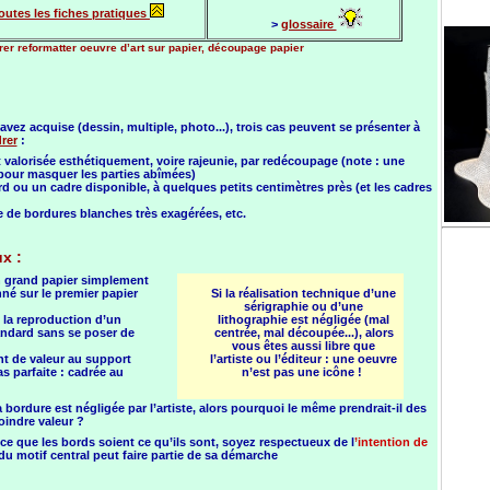
outes les fiches pratiques
>
glossaire
er reformatter oeuvre d’art sur papier, découpage papier
vez acquise (dessin, multiple, photo...), trois cas peuvent se présenter à
rer
:
it valorisée esthétiquement, voire rajeunie, par redécoupage (note : une
 pour masquer les parties abîmées)
d ou un cadre disponible, à quelques petits centimètres près (et les cadres
 de bordures blanches très exagérées, etc.
x :
 un grand papier simplement
nné sur le premier papier
Si la réalisation technique d’une
sérigraphie ou d’une
re la reproduction d’un
lithographie est négligée (mal
tandard sans se poser de
centrée, mal découpée...), alors
vous êtes aussi libre que
nt de valeur au support
l’artiste ou l’éditeur : une oeuvre
as parfaite : cadrée au
n’est pas une icône !
ordure est négligée par l’artiste, alors pourquoi le même prendrait-il des
oindre valeur ?
 à ce que les bords soient ce qu’ils sont, soyez respectueux de l
’intention de
u motif central peut faire partie de sa démarche