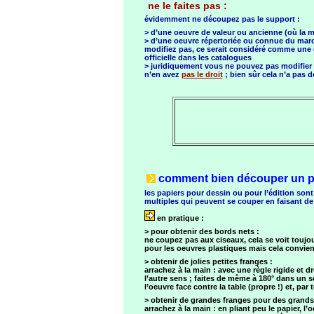
ne le faites pas :
évidemment ne découpez pas le support :
> d’une oeuvre de valeur ou ancienne (où la m
> d’une oeuvre répertoriée ou connue du marché
modifiez pas, ce serait considéré comme une d
officielle dans les catalogues
> juridiquement vous ne pouvez pas modifier un
n’en avez
pas le droit
; bien sûr cela n’a pas 
comment bien découper un pa
les papiers pour dessin ou pour l’édition son
multiples qui peuvent se couper en faisant de 
en pratique :
> pour obtenir des bords nets :
ne coupez pas aux ciseaux, cela se voit toujo
pour les oeuvres plastiques mais cela convie
> obtenir de jolies petites franges :
arrachez à la main : avec une règle rigide et dr
l’autre sens ; faites de même à 180° dans un se
l’oeuvre face contre la table (propre !) et, pa
> obtenir de grandes franges pour des grands
arrachez à la main : en pliant peu le papier, l