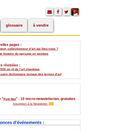
glossaire
à vendre
elles pages :
eur, collectionneur d’art qui êtes-vous ?
te histoire du paysage en peinture
s révisées :
026 on rit de l’art chaotique
saire dictionnaire lexique des termes d’art
 "
" : 10 micro-newsletter/an, gratuites
Petit Mot
Inscription à la Newsletter
onces d'événements :