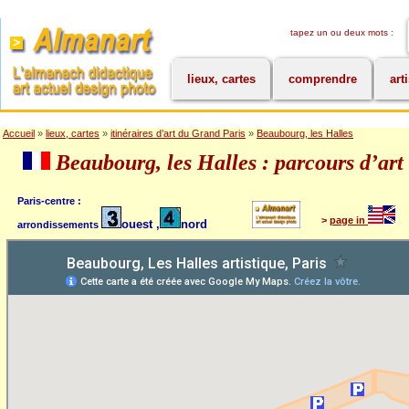
tapez un ou deux mots :
lieux, cartes
comprendre
art
Accueil
»
lieux, cartes
»
itinéraires d’art du Grand Paris
»
Beaubourg, les Halles
Beaubourg, les Halles : parcours d’art
Paris-centre :
>
page in
ouest ,
nord
arrondissements