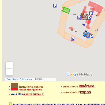
itinéraire
>
suivez notre
>
institutions, centres
>
routes des galeries
expos
>
notre choix d’
> vous êtes
à votre bureau ?
art et tourisme : sachez dissocier le vrai de l’ivraie ! Ce quartier de Paris 