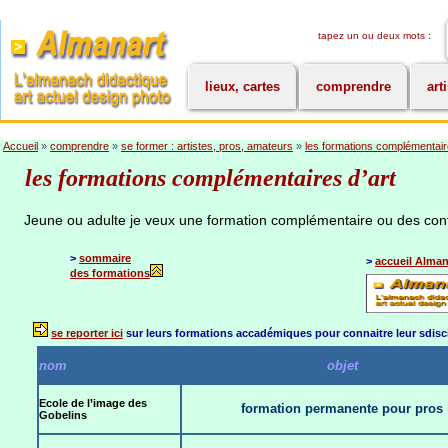
tapez un ou deux mots :
lieux, cartes
comprendre
art
Accueil
»
comprendre
»
se former : artistes, pros, amateurs
»
les formations complémentai
les formations complémentaires d’art
Jeune ou adulte je veux une formation complémentaire ou des conf
>
sommaire
>
accueil Alman
des formations
se reporter ici
sur leurs formations accadémiques pour connaitre leur sdisc
nom
objet
Ecole de l’image des
formation permanente pour pros
Gobelins