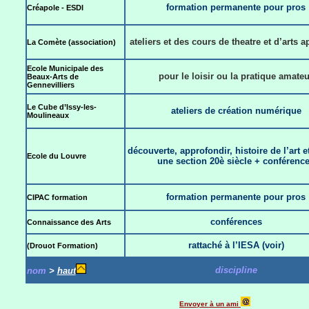
formation permanente pour pros
Créapole - ESDI
ateliers et des cours de theatre et d’arts 
La Comète (association)
Ecole Municipale des
pour le loisir ou la pratique amateu
Beaux-Arts de
Gennevilliers
Le Cube d’Issy-les-
ateliers de création numérique
Moulineaux
découverte, approfondir, histoire de l’art etc
Ecole du Louvre
une section 20è siècle + conférenc
formation permanente pour pros
CIPAC formation
conférences
Connaissance des Arts
rattaché à l’IESA (voir)
(Drouot Formation)
discipline
nom
>
haut
Envoyer à un ami