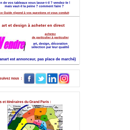
n de vos tableaux vous lasse-t-il ? vendez-le !
mais vaut-il la peine ? comment faire ?
ce Guide répond à vos questions et vous conduit
art et design à acheter en direct
achetez
de particulier à particulier
art, design, décoration
sélection par leur qualité
anart est annonceur, pas place de marché)
suivez nous :
 et itinéraires du Grand Paris :