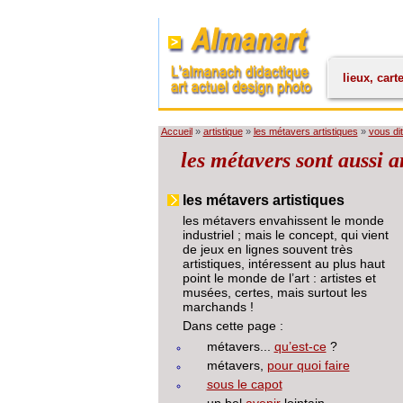
lieux, cart
Accueil
»
artistique
»
les métavers artistiques
»
vous di
les métavers sont aussi ar
les métavers artistiques
les métavers envahissent le monde
industriel ; mais le concept, qui vient
de jeux en lignes souvent très
artistiques, intéressent au plus haut
point le monde de l’art : artistes et
musées, certes, mais surtout les
marchands !
Dans cette page :
métavers...
qu’est-ce
?
métavers,
pour quoi faire
sous le capot