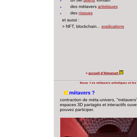
un bel
avenir
lointain
des métavers
artistiques
des
risques
et aussi :
> NFT, blockchain...
explications
>
accueil d’Almanart
focus :l es métavers artistiques et le
métavers ?
contraction de méta-univers, "métavers"
espaces 3D partagés et interactifs ouver
pouvez participer.