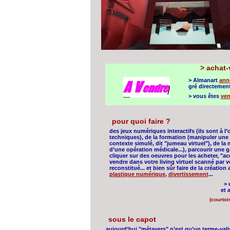
>
achat-v
> Almanart
ann
gré directement
> vous êtes
ven
pour quoi faire ?
des jeux numériques interactifs (ils sont à l’
techniques), de la formation (manipuler une
contexte simulé, dit "jumeau virtuel"), de la
d’une opération médicale...), parcourir une gal
cliquer sur des oeuvres pour les acheter, "a
vendre dans votre living virtuel scanné par v
reconstitué... et bien sûr faire de la création
plastique numérique
,
divertissement
...
> 
et 
(courtoi
sous le capot
aujourd’hui "métavers" n’est qu’un terme-val