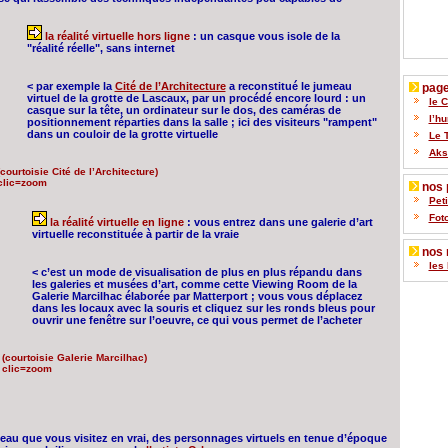
la réalité virtuelle hors ligne
: un casque vous isole de la
"réalité réelle", sans internet
< par exemple la
Cité de l’Architecture
a reconstitué le jumeau
pages
virtuel de la grotte de Lascaux, par un procédé encore lourd : un
le 
casque sur la tête, un ordinateur sur le dos, des caméras de
l’h
positionnement réparties dans la salle ; ici des visiteurs "rampent"
dans un couloir de la grotte virtuelle
Le 
Akse
(courtoisie Cité de l’Architecture)
clic=zoom
nos p
Pet
Fot
la réalité virtuelle en ligne
: vous entrez dans une galerie d’art
virtuelle reconstituée à partir de la vraie
nos 
les 
< c’est un mode de visualisation de plus en plus répandu dans
les galeries et musées d’art, comme cette Viewing Room de la
Galerie Marcilhac élaborée par Matterport ; vous vous déplacez
dans les locaux avec la souris et cliquez sur les ronds bleus pour
ouvrir une fenêtre sur l’oeuvre, ce qui vous permet de l’acheter
(courtoisie Galerie Marcilhac)
clic=zoom
teau que vous visitez en vrai, des personnages virtuels en tenue d’époque