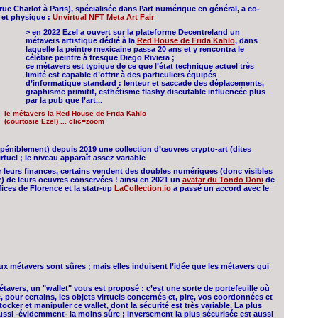
rue Charlot à Paris), spécialisée dans l’art numérique en général, a co-
e et physique :
Unvirtual NFT Meta Art Fair
> en 2022 Ezel a ouvert sur la plateforme Decentreland un
métavers artistique dédié à la
Red House de Frida Kahlo
, dans
laquelle la peintre mexicaine passa 20 ans et y rencontra le
célèbre peintre à fresque Diego Riviera ;
ce métavers est typique de ce que l’état technique actuel très
limité est capable d’offrir à des particuliers équipés
d’informatique standard : lenteur et saccade des déplacements,
graphisme primitif, esthétisme flashy discutable influencée plus
par la pub que l’art...
le métavers la Red House de Frida Kahlo
(courtosie Ezel) ... clic=zoom
péniblement) depuis 2019 une collection d’œuvres crypto-art (dites
tuel ; le niveau apparaît assez variable
er leurs finances, certains vendent des doubles numériques (donc visibles
) de leurs oeuvres conservées ! ainsi en 2021 un
avatar du Tondo Doni
de
ices de Florence et la statr-up
LaCollection.io
a passé un accord avec le
x métavers sont sûres ; mais elles induisent l’idée que les métavers qui
vers, un "wallet" vous est proposé : c’est une sorte de portefeuille où
, pour certains, les objets virtuels concernés et, pire, vos coordonnées et
ocker et manipuler ce wallet, dont la sécurité est très variable. La plus
 aussi -évidemment- la moins sûre ; inversement la plus sécurisée est aussi