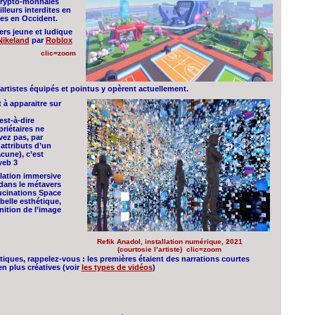
 crypto-monnaies
illeurs interdites en
es en Occident.
ers jeune et ludique
Nikeland
par
Roblox
clic=zoom
 artistes équipés et pointus y opèrent actuellement.
à apparaitre sur
est-à-dire
riétaires ne
ez pas, par
attributs d’un
acune), c’est
web 3
llation immersive
 dans le métavers
ucinations Space
elle esthétique,
nition de l’image
Refik Anadol, installation numérique, 2021
(courtosie l’artiste) clic=zoom
stiques, rappelez-vous : les premières étaient des narrations courtes
n plus créatives (voir
les types de vidéos
)