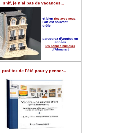
snif, je n’ai pas de vacances...
et bien
,
riez avec nous
l’art est souvent
drôle !
parcourez d’années en
années
les bonnes humeurs
d’Almanart
profitez de l’été pour y penser...