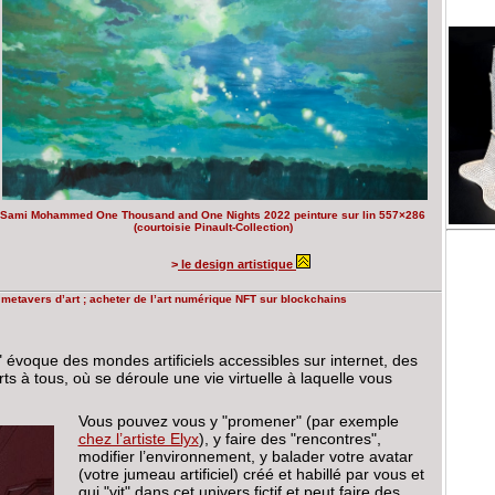
Sami Mohammed One Thousand and One Nights 2022 peinture sur lin 557×286
(courtoisie Pinault-Collection)
>
le design artistique
s metavers d’art ; acheter de l’art numérique NFT sur blockchains
 évoque des mondes artificiels accessibles sur internet, des
ts à tous, où se déroule une vie virtuelle à laquelle vous
Vous pouvez vous y "promener" (par exemple
chez l’artiste Elyx
), y faire des "rencontres",
modifier l’environnement, y balader votre avatar
(votre jumeau artificiel) créé et habillé par vous et
qui "vit" dans cet univers fictif et peut faire des