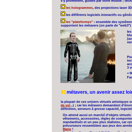
s’y promènent, guidés par votre mobile ; tech
les hologrammes
, des projections laser 
les différents logiciels interactifs ou géné
les "plateformes"
: ensemble des systèmes 
supportent les métavers (on parle de "web3") 
les
blo
(av
ven
Pou
tec
acc
3 v
< M
Fac
métavers, un avenir assez loi
la plupart de ces univers virtuels artistiques
de vol
...) ; car les métavers demandent d’éno
définition, serveurs à grosse capacité, logiciel
On attend aussi un marché d’objets virtuels 
vêtements, accessoires, règles de comportem
standardisés et un peu plus réalistes, car ce
précurseurs ressemblent aux jeux des année
Mario
!