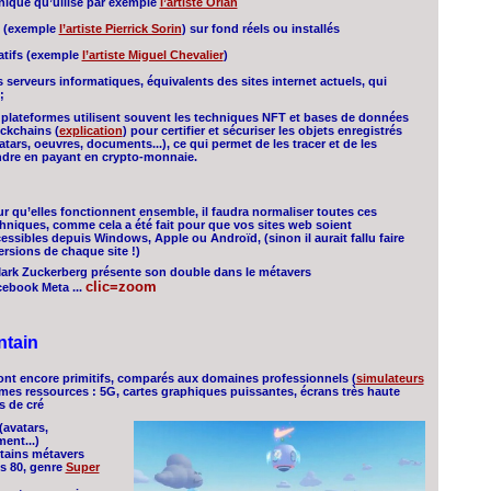
nique qu’uilise par exemple
l’artiste Orlan
3D (exemple
l’artiste Pierrick Sorin
) sur fond réels ou installés
ratifs (exemple
l’artiste Miguel Chevalier
)
serveurs informatiques, équivalents des sites internet actuels, qui
;
 plateformes utilisent souvent les techniques NFT
et bases de données
ckchains (
explication
) pour certifier et sécuriser les objets enregistrés
atars, oeuvres, documents...), ce qui permet de les tracer et de les
dre en payant en crypto-monnaie.
r qu’elles fonctionnent ensemble, il faudra normaliser toutes ces
hniques, comme cela a été fait pour que vos sites web soient
essibles depuis Windows, Apple ou Androïd, (sinon il aurait fallu faire
ersions de chaque site !)
ark Zuckerberg présente son double dans le métavers
clic=zoom
ebook Meta ...
ntain
 sont encore primitifs, comparés aux domaines professionnels (
simulateurs
rmes ressources : 5G, cartes graphiques puissantes, écrans très haute
s de cré
(avatars,
ent...)
rtains métavers
s 80, genre
Super