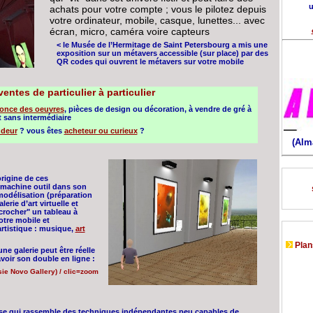
u
achats pour votre compte ; vous le pilotez depuis
votre ordinateur, mobile, casque, lunettes... avec
écran, micro, caméra voire capteurs
< le Musée de l’Hermitage de Saint Petersbourg a mis une
exposition sur un métavers accessible (sur place) par des
QR codes qui ouvrent le métavers sur votre mobile
entes de particulier à particulier
once des oeuvres
, pièces de design ou décoration, à vendre de gré à
 sans intermédiaire
deur
? vous êtes
acheteur ou curieux
?
(Alm
origine de ces
 machine outil dans son
 modélisation (préparation
erie d’art virtuelle et
ccrocher" un tableau à
otre mobile et
 artistique : musique,
art
Plans
une galerie peut être réelle
avoir son double en ligne :
sie Novo Gallery) / clic=zoom
ise qui rassemble des techniques indépendantes peu capables de