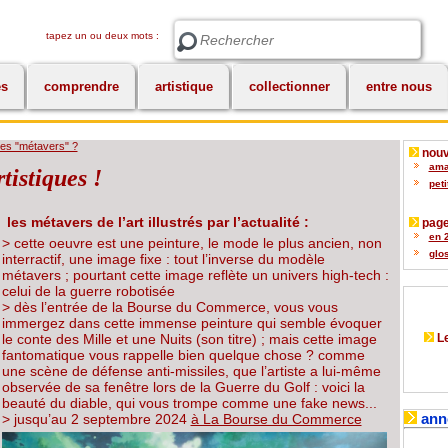
tapez un ou deux mots :
Rechercher
es
comprendre
artistique
collectionner
entre nous
tes "métavers" ?
nouv
amat
tistiques !
peti
les métavers de l’art illustrés par l’actualité :
page
en 2
> cette oeuvre est une peinture, le mode le plus ancien, non
glos
interractif, une image fixe : tout l’inverse du modèle
métavers ; pourtant cette image reflète un univers high-tech :
celui de la guerre robotisée
> dès l’entrée de la Bourse du Commerce, vous vous
immergez dans cette immense peinture qui semble évoquer
le conte des Mille et une Nuits (son titre) ; mais cette image
Le
fantomatique vous rappelle bien quelque chose ? comme
une scène de défense anti-missiles, que l’artiste a lui-même
observée de sa fenêtre lors de la Guerre du Golf : voici la
beauté du diable, qui vous trompe comme une fake news...
ann
> jusqu’au 2 septembre 2024
à La Bourse du Commerce