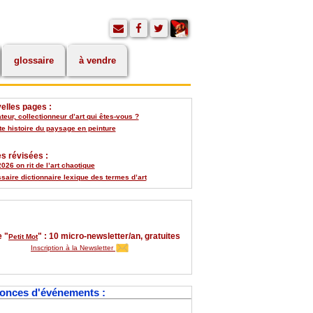
glossaire
à vendre
elles pages :
eur, collectionneur d’art qui êtes-vous ?
te histoire du paysage en peinture
s révisées :
026 on rit de l’art chaotique
saire dictionnaire lexique des termes d’art
 "
" : 10 micro-newsletter/an, gratuites
Petit Mot
Inscription à la Newsletter
onces d'événements :