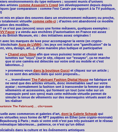
emiers environnements du type métavers ; souvent munis d’univers
des artistes
comme Assassin’s Creed
(en développement depuis depuis
fiques (par comparaison : comme l’est Canal+ par rapport à la TV publique,
t)
s ont mis en place des oeuvres dans un environnement métavers ou proche,
ou totalement virtuelle
comme celle-ci
; d’autres ont abandonné ce modèle
cation des modèles.
T ce n’est pas (encore) sous une forme métavers, quelques exemples :
VV Fauve
y a vendu aux enchères (l’autorisation en France est assez
du British Museum, etc : des initiatives assez originales !
ent avec les marques de luxe pour accompagner la vente (en crypto-
a blockchain
Aura de LVMH
) ; les jeux ont induit une "gamification" de la
t, vins, design, art...), d’une manière plus ludique et participative
>
Chanel vous filme
afin que vous puissiez tester et choisir ses
lunettes sur "vous" (sur le site, cliquez sur "essayez", ça ne marche
que si une caméra est détectée sur votre ordi ou mobile et c’est
laborieux...)
> promenez-vous
dans la boutique Gucci
et cliquez sur un article ;
ici ce sont des articles réels qui sont proposés...
< ... inversément
The Fabricant Fashion Digital House
ne fabrique et
ne vend que des articles virtuels, donc immettables sauf sur votre
avatar ; normalement la fashion sert à transcender la femme par des
vêtements et accessoires, qui forment un tout (une robe sur un
manequin perd son sens) mais cette méthode virtuelle permet de
simuler la tenue de vêtements sur des mannequins virtuels avant de
les réaliser
ourtoisie The Fabricant) ... clic=zoom
tuelle avec commerces et galeries d’art,
dont la Galerie Schwab
qui
es virtuelles sous forme de NFT payables en Ether (une crypto-monnaie)
Beaubourg à Paris ; mais si votre ordi n’est pas très puissant et le réseau
cinématique laborieuse... patience, ce n’est qu’un début
cialisés dans la culture et les événements artistiques