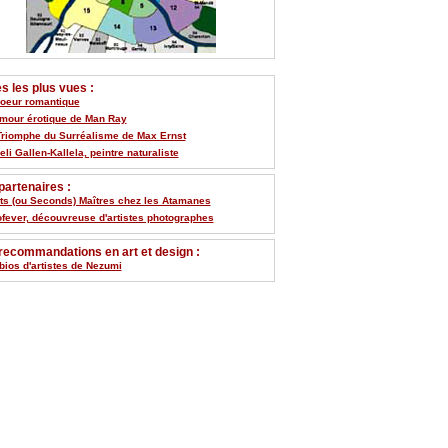
 les plus vues :
Coeur romantique
umour érotique de Man Ray
Triomphe du Surréalisme de Max Ernst
li Gallen-Kallela, peintre naturaliste
artenaires :
its (ou Seconds) Maîtres chez les Atamanes
ofever, découvreuse d'artistes photographes
recommandations en art et design :
bios d'artistes de Nezumi