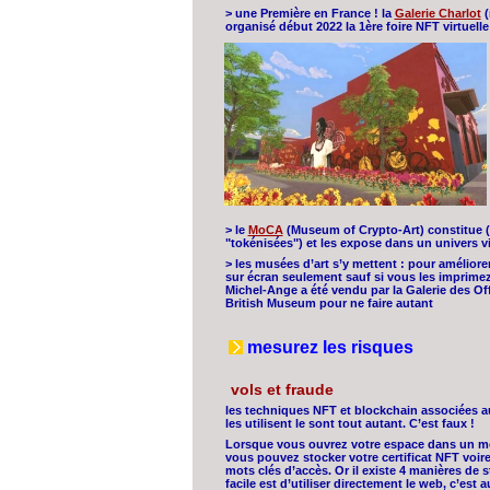
> une Première en France ! la
Galerie Charlot
(
organisé début 2022 la 1ère foire NFT virtuell
> le
MoCA
(Museum of Crypto-Art) constitue (
"tokénisées") et les expose dans un univers vir
> les musées d’art s’y mettent : pour amélior
sur écran seulement sauf si vous les imprimez
Michel-Ange a été vendu par la Galerie des Off
British Museum pour ne faire autant
mesurez les risques
vols et fraude
les techniques NFT et blockchain associées au
les utilisent le sont tout autant. C’est faux !
Lorsque vous ouvrez votre espace dans un méta
vous pouvez stocker votre certificat NFT voire
mots clés d’accès. Or il existe 4 manières de st
facile est d’utiliser directement le web, c’est