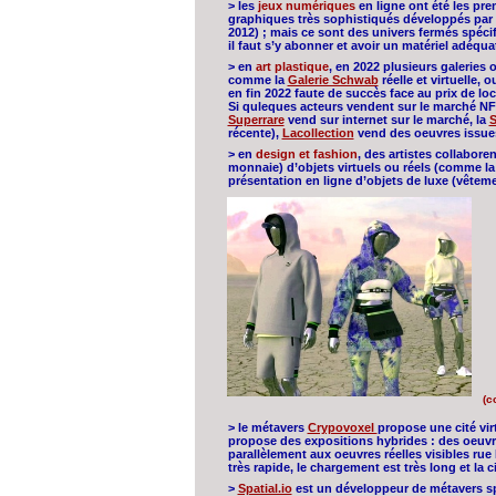
> les
jeux numériques
en ligne ont été les pr
graphiques très sophistiqués développés par 
2012) ; mais ce sont des univers fermés spéci
il faut s’y abonner et avoir un matériel adéqua
> en
art plastique
, en 2022 plusieurs galerie
comme la
Galerie Schwab
réelle et virtuelle, 
en fin 2022 faute de succès face au prix de lo
Si quleques acteurs vendent sur le marché NF
Superrare
vend sur internet sur le marché, la
S
récente),
Lacollection
vend des oeuvres issues 
> en
design et fashion
, des artistes collabor
monnaie) d’objets virtuels ou réels (comme l
présentation en ligne d’objets de luxe (vêtemen
(c
> le métavers
Crypovoxel
propose une cité vir
propose des expositions hybrides : des oeuvr
parallèlement aux oeuvres réelles visibles rue 
très rapide, le chargement est très long et la 
>
Spatial.io
est un développeur de métavers spé