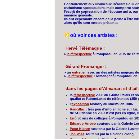
Contrairement aux Nouveaux Réalistes qui vinr
esthétisme spectaculaire, mais comporte sous 
l’esprit de contestation de l’époque qui a, par
manière générale.
Ils ont cependant encore de la peine à être vus
alors qu’ils sont enocre présents
où voir ces artistes :
Hervé Télémaque :
>
la rétrospective
à Pompidou en 2015 de ce fon
Gérard Fromanger :
> un
entretien
avec un des artistes majeurs de 
>
la rétrospective
Fromanger à Pompidou en 
dans les pages d’Almanart et d’aill
la
rétrospective
2008 au Grand Palais et son
qualité et l’abondance de références (350 
l’
exposition
Monory au MacVal en 2006
Rancillac
: très peu d’info en ligne sur lu
de St-Etienne en 2003 n’est pas en ligne, in
Erró
50 ans de collages à Pompidou en 20
Eduardo Arroyo
soutenu par la Galerie Lo
Peter Klasen
soutenu par la Galerie Laure
Jan Voss
soutenu par la Galerie Lelong