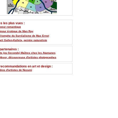
 les plus vues :
Coeur romantique
umour érotique de Man Ray
Triomphe du Surréalisme de Max Ernst
li Gallen-Kallela, peintre naturaliste
artenaires :
its (ou Seconds) Maîtres chez les Atamanes
ofever, découvreuse d'artistes photographes
recommandations en art et design :
bios d'artistes de Nezumi