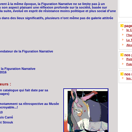
ent à la même époque, la Figuration Narrative ne se limite pas à un
son aspect plaisant une réflexion profonde sur la société, basée sur
 la suite, évolué en esprit de résistance moins politique et plus social d’une
 dans des lieux significatifs, plusieurs n’ont même pas de galerie attitrée
pages
le 
l’h
Le 
Akse
dateur de la Figuration Narrative
nos p
Pet
Fot
la Figuration Narrative
2016
nos 
les 
eurs :
 catalogue qui fait date par sa
pages)
i, notamment sa rétrospective au Musée
croyable...!
10
uis Carré
nt Strouk