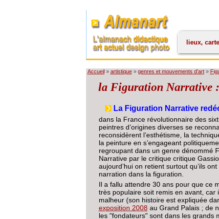
lieux, cart
Accueil
»
artistique
»
genres et mouvements d’art
»
Figu
la Figuration Narrative :
La Figuration Narrative red
dans la France révolutionnaire des sixt
peintres d’origines diverses se reconna
reconsidèrent l’esthétisme, la technique
la peinture en s’engageant politiqueme
regroupant dans un genre dénommé Fi
Narrative par le critique critique Gassio
aujourd’hui on retient surtout qu’ils ont 
narration dans la figuration.
Il a fallu attendre 30 ans pour que c
très populaire soit remis en avant, car i
malheur (son histoire est expliquée da
exposition 2008
au Grand Palais ; de n
les "fondateurs" sont dans les grands