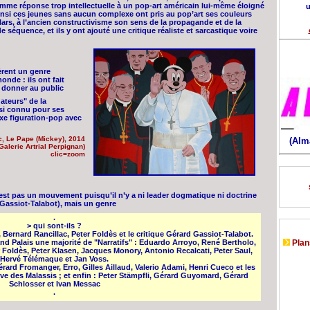
mme réponse trop intellectuelle à un pop-art américain lui-même éloigné
u
nsi ces jeunes sans aucun complexe ont pris au pop’art ses couleurs
lars, à l’ancien constructivisme son sens de la propagande et de la
 séquence, et ils y ont ajouté une critique réaliste et sarcastique voire
èrent un genre
onde : ils ont fait
la donner au public
ateurs" de la
ussi connu pour ses
ixe figuration-pop avec
c, Le Pape (Mickey), 2014
(Alm
Galerie Artrial Perpignan)
clic=zoom
n’est pas un mouvement puisqu’il n’y a ni leader dogmatique ni doctrine
 Gassiot-Talabot), mais un genre
.
> qui sont-ils ?
Bernard Rancillac, Peter Foldès et le critique Gérard Gassiot-Talabot.
nd Palais une majorité de "Narratifs" : Eduardo Arroyo, René Bertholo,
Plans
 Foldès, Peter Klasen, Jacques Monory, Antonio Recalcati, Peter Saul,
Hervé Télémaque et Jan Voss.
rard Fromanger, Erro, Gilles Aillaud, Valerio Adami, Henri Cueco et les
ve des Malassis ; et enfin : Peter Stämpfli, Gérard Guyomard, Gérard
Schlosser et Ivan Messac
.