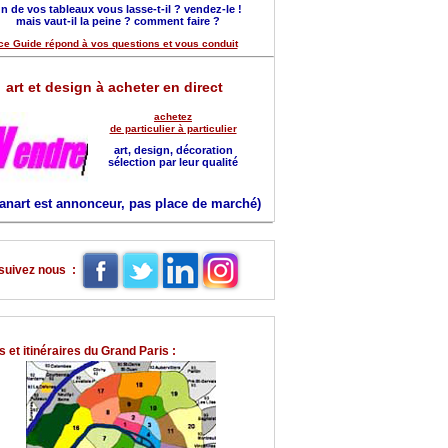
n de vos tableaux vous lasse-t-il ? vendez-le !
mais vaut-il la peine ? comment faire ?
ce Guide répond à vos questions et vous conduit
art et design à acheter en direct
achetez
de particulier à particulier
art, design, décoration
sélection par leur qualité
anart est annonceur, pas place de marché)
suivez nous :
 et itinéraires du Grand Paris :