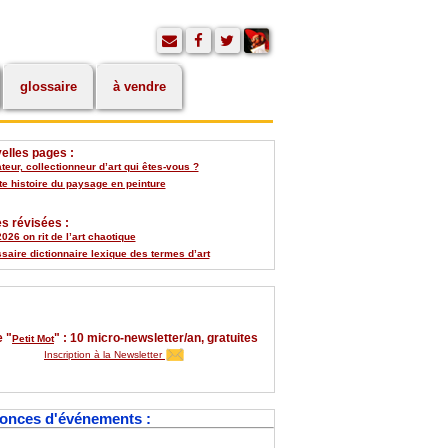
glossaire
à vendre
elles pages :
eur, collectionneur d’art qui êtes-vous ?
te histoire du paysage en peinture
s révisées :
026 on rit de l’art chaotique
saire dictionnaire lexique des termes d’art
 "
" : 10 micro-newsletter/an, gratuites
Petit Mot
Inscription à la Newsletter
onces d'événements :