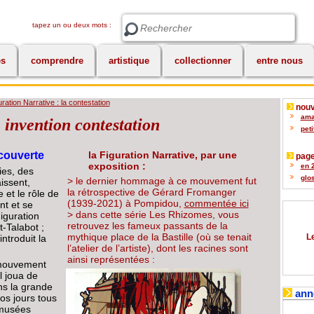
tapez un ou deux mots :
Rechercher
es
comprendre
artistique
collectionner
entre nous
ration Narrative : la contestation
nouv
amat
 invention contestation
peti
écouverte
la Figuration Narrative, par une
page
exposition :
en 2
ies, des
glos
> le dernier hommage à ce mouvement fut
issent,
la rétrospective de Gérard Fromanger
 et le rôle de
(1939-2021) à Pompidou,
commentée ici
nt et se
> dans cette série Les Rhizomes, vous
guration
retrouvez les fameux passants de la
t-Talabot ;
mythique place de la Bastille (où se tenait
Le
introduit la
l’atelier de l’artiste), dont les racines sont
ainsi représentées :
e mouvement
l joua de
ns la grande
ann
os jours tous
 musées