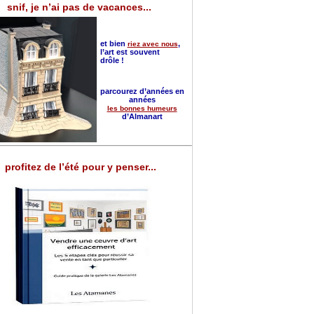
snif, je n’ai pas de vacances...
et bien
,
riez avec nous
l’art est souvent
drôle !
parcourez d’années en
années
les bonnes humeurs
d’Almanart
profitez de l’été pour y penser...