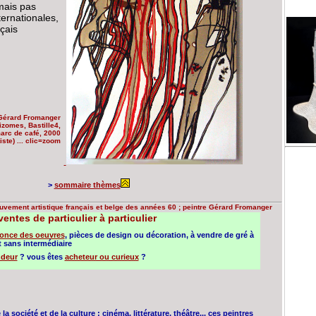
mais pas
ternationales,
nçais
Gérard Fromanger
izomes, Bastille4,
marc de café, 2000
tiste) ... clic=zoom
>
sommaire thèmes
mouvement artistique français et belge des années 60 ; peintre Gérard Fromanger
entes de particulier à particulier
once des oeuvres
, pièces de design ou décoration, à vendre de gré à
 sans intermédiaire
deur
? vous êtes
acheteur ou curieux
?
 société et de la culture : cinéma, littérature, théâtre... ces peintres