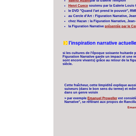
Valerio Adami
par la Galerie Templon
Henri Cueco
soutenu par la Galerie Louis 
le DVD "Quand l’art prend le pouvoir", RM
au Cercle d’Art : Figuration Narrative, J
chez Hazan : la Figuration Narrative, Jean-
la Figuration Narrative
présentée par le C
l’inspiration narrative actuelle
si les cultures de l’époque soixante huitarde 
Figuration Narrative garde un impact et une mo
sont encore vivants) grâce au retour de la fig
siècle.
Cette fraîcheur, cette limpidité explique aussi
suiveurs (dans le bon sens du terme) et mêm
dans un genre voisin
> par exemple
Emanuel Proweller
est consid
Narrative", se référant aux propos de Rancil
Emanu