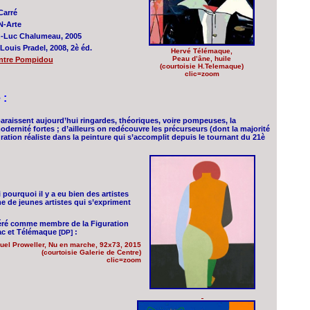
Carré
N-Arte
ean-Luc Chalumeau, 2005
Louis Pradel, 2008, 2è éd.
Hervé Télémaque,
Peau d’âne, huile
entre Pompidou
(courtoisie H.Telemaque)
clic=zoom
 :
paraissent aujourd’hui ringardes, théoriques, voire pompeuses, la
dernité fortes ; d’ailleurs on redécouvre les précurseurs (dont la majorité
uration réaliste dans la peinture qui s’accomplit depuis le tournant du 21è
 pourquoi il y a eu bien des artistes
e de jeunes artistes qui s’expriment
éré comme membre de la Figuration
lac et Télémaque
:
[DP]
el Proweller, Nu en marche, 92x73, 2015
(courtoisie Galerie de Centre)
clic=zoom