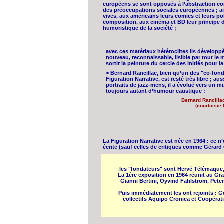
européens se sont opposés à l’abstraction co
des préoccupations sociales européennes ; ai
vives, aux américains leurs comics et leurs po
composition, aux cinéma et BD leur principe de
humoristique de la société ;
avec ces matériaux hétéroclites ils développ
nouveau, reconnaissable, lisible par tout le m
sortir la peinture du cercle des initiés pour 
> Bernard Rancillac, bien qu’un des "co-fond
Figuration Narrative, est resté très libre ; a
portraits de jazz-mens, il a évolué vers un m
toujours autant d’humour caustique :
Bernard Rancilla
(courtoisie 
La Figuration Narrative est née en 1964 : ce 
écrite (sauf celles de critiques comme Gérard
les "fondateurs" sont Hervé Télémaque, 
La 1ère exposition en 1964 réunit au Gra
Gianni Bertini, Oyvind Fahlström, Peter
Puis immédiatement les ont rejoints : Gé
collectifs Aquipo Cronica et Coopérati