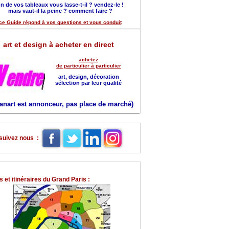
n de vos tableaux vous lasse-t-il ? vendez-le !
mais vaut-il la peine ? comment faire ?
ce Guide répond à vos questions et vous conduit
art et design à acheter en direct
achetez
de particulier à particulier
art, design, décoration
sélection par leur qualité
anart est annonceur, pas place de marché)
suivez nous :
 et itinéraires du Grand Paris :