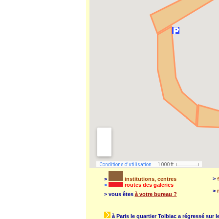
>
s
>
institutions, centres
>
routes des galeries
>
n
> vous êtes
à votre bureau ?
à Paris le quartier Tolbiac a régressé sur l