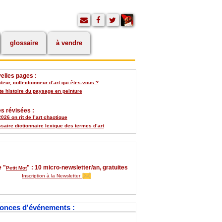
glossaire
à vendre
elles pages :
eur, collectionneur d’art qui êtes-vous ?
te histoire du paysage en peinture
s révisées :
026 on rit de l’art chaotique
saire dictionnaire lexique des termes d’art
 "
" : 10 micro-newsletter/an, gratuites
Petit Mot
Inscription à la Newsletter
onces d'événements :