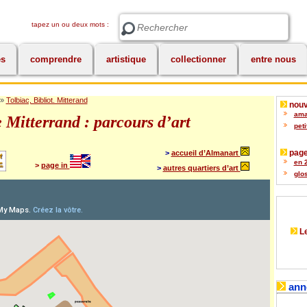
tapez un ou deux mots :
Rechercher
es
comprendre
artistique
collectionner
entre nous
»
Tolbiac, Bibliot. Mitterand
nouv
amat
 Mitterrand : parcours d’art
peti
page
>
accueil d’Almanart
en 2
>
page in
>
autres quartiers d’art
glos
Le
ann