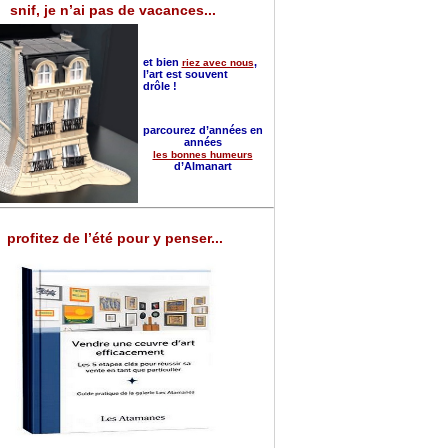
snif, je n’ai pas de vacances...
et bien
,
riez avec nous
l’art est souvent
drôle !
parcourez d’années en
années
les bonnes humeurs
d’Almanart
profitez de l’été pour y penser...