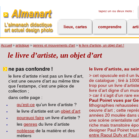
tapez un ou deux mots :
lieux, cartes
comprendre
art
Accueil
»
artistique
»
genres et mouvements d’art
»
le livre d’artiste, un objet d’art !
le livre d’artiste, un objet d’art
ne pas confondre !
le livre d’artiste, au s
> cet opuscule est-il un li
le livre d’artiste n’est pas un livre d’art,
de catalogue ; tiré à 100
c’est une oeuvre d’art au même titre
trop pour un livre d’artis
que l’estampe, c’est une pièce de
livre d’art digne d’un mu
collection ;
> car il s’agit d’un rare e
dans cette page :
Paul Poiret vues par G
qu’est-ce
qu’un livre d’artiste ?
lithographies rehaussées 
oeuvre d’art ; cette repr
le livre d’artiste est un
objet d’art
années 20 moulée dans un
pourquoi faire
un livre d’artiste ?
une scène orientaliste raf
les
genres
du livre d’artiste
riche mais transitoire épo
designer Paul Poiret triom
noblesse
de la matière et des
entre Raoul Dufy et Paul 
métiers