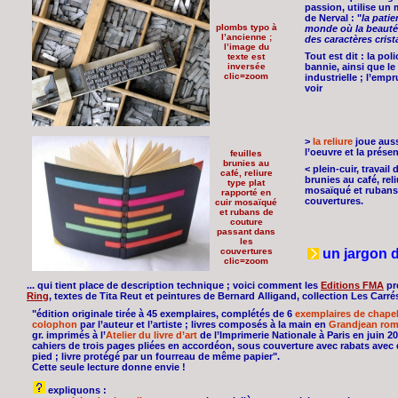
passion, utilise un 
de Nerval : "
la pati
plombs typo à
monde où la beauté d
l’ancienne ;
des caractères crista
l’image du
Tout est dit : la po
texte est
inversée
bannie, ainsi que le 
clic=zoom
industrielle ; l’empr
voir
>
la reliure
joue auss
l’oeuvre et la présen
feuilles
brunies au
< plein-cuir, travail
café, reliure
brunies au café, rel
type plat
mosaïqué et rubans
rapporté en
couvertures.
cuir mosaïqué
et rubans de
couture
passant dans
les
couvertures
un jargon dé
clic=zoom
... qui tient place de description technique ; voici comment les
Editions FMA
pr
Ring
, textes de Tita Reut et peintures de Bernard Alligand, collection Les Carré
"édition originale tirée à 45 exemplaires, complétés de 6
exemplaires de chape
colophon
par l’auteur et l’artiste ; livres composés à la main en
Grandjean rom
gr. imprimés à l’
Atelier du livre d’art
de l’Imprimerie Nationale à Paris en juin 
cahiers de trois pages pliées en accordéon, sous couverture avec rabats avec 
pied ; livre protégé par un fourreau de même papier".
Cette seule lecture donne envie !
expliquons :