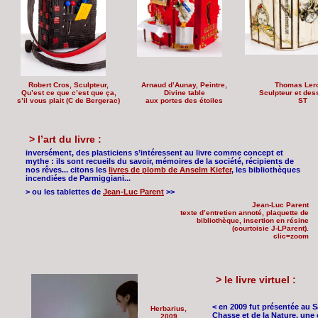
Robert Cros, Sculpteur,
Arnaud d’Aunay, Peintre,
Thomas Ler
Qu’est ce que c’est que ça,
Divine table
Sculpteur et dess
s’il vous plait (C de Bergerac)
aux portes des étoiles
ST
> l’art du livre :
inversément, des plasticiens s’intéressent au livre comme concept et
mythe : ils sont recueils du savoir, mémoires de la société, récipients de
nos rêves... citons les
livres de plomb de Anselm Kiefer
, les bibliothèques
incendiées de Parmiggiani...
> ou les tablettes de
Jean-Luc Parent
>>
Jean-Luc Parent
texte d’entretien annoté, plaquette de
bibliothèque, insertion en résine
(courtoisie J-LParent).
clic=zoom
> le livre virtuel :
< en 2009 fut présentée au S
Herbarius,
Chasse et de la Nature, une 
2009