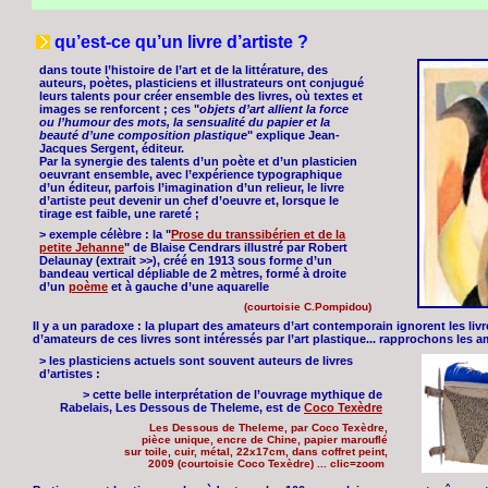
qu’est-ce qu’un livre d’artiste ?
dans toute l’histoire de l’art et de la littérature, des
auteurs, poètes, plasticiens et illustrateurs ont conjugué
leurs talents pour créer ensemble des livres, où textes et
images se renforcent ; ces "
objets d’art allient la force
ou l’humour des mots, la sensualité du papier et la
beauté d’une composition plastique
" explique Jean-
Jacques Sergent, éditeur.
Par la synergie des talents d’un poète et d’un plasticien
oeuvrant ensemble, avec l’expérience typographique
d’un éditeur, parfois l’imagination d’un relieur, le livre
d’artiste peut devenir un chef d’oeuvre et, lorsque le
tirage est faible, une rareté ;
> exemple célèbre : la "
Prose du transsibérien et de la
petite Jehanne
" de Blaise Cendrars illustré par Robert
Delaunay (extrait >>), créé en 1913 sous forme d’un
bandeau vertical dépliable de 2 mètres, formé à droite
d’un
poème
et à gauche d’une aquarelle
(courtoisie C.Pompidou)
Il y a un paradoxe : la plupart des amateurs d’art contemporain ignorent les liv
d’amateurs de ces livres sont intéressés par l’art plastique... rapprochons les a
> les plasticiens actuels sont souvent auteurs de livres
d’artistes :
> cette belle interprétation de l’ouvrage mythique de
Rabelais, Les Dessous de Theleme, est de
Coco Texèdre
Les Dessous de Theleme, par Coco Texèdre,
pièce unique, encre de Chine, papier marouflé
sur toile, cuir, métal, 22x17cm, dans coffret peint,
2009 (courtoisie Coco Texèdre) ... clic=zoom