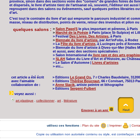
province, sinon dans des sections voire des "corners" de grandes foires de livre
et dispersés, le livre d’artiste tient de l’artisanat où, souvent, l’éditeur est aussi 
regroupent dans des salons ou événements, sauf quelques petites librairies ouve
d’art.
C’est tout le contraire du livre d’art qui emprunte le parcours industriel et comm
masse, réseau de distribution, points de vente, retour des invendus et pilon ou
quelques salons :
>
Salon Page(S
le plus important et pérenne, à Paris
>
Marché de la Poésie
à Paris (place St-Sulpice) et Lil
> Festival
Des Livres, Des Artistes
, à Paris
>
Biennale du livre d’artiste
, par Art’inFolio, à Rodez
> La
Fête du livre d’artiste
, à Lucinges près d’Annem
> Biennale du livre d’artiste à Dives-sur-Mer (Halles 
et aussi, avec des sections spécialisées :
> Salon International du
livre rare et des arts graphi
>
SLAH
Salon du Livre d’Art et d’Histoire, au Châte
> Le Salon d’Automne |
Livres d’artistes
> etc...
cet article a été écrit
> Editions
Le Grand Os
, 7 r Charles Baudelaire, 3120
avec l’aimable
> Editions
Thérèse Boucraut
, 66 r Corvisart, 75013 Pa
collaboration de :
>
Anne Slacik
, artiste peintre et lithographe
> Editions
Sergent-Fulbert
voyez aussi :
art plastique
,
collectionner
,
art
,
littérature
Envoyer à un ami
utilisez ces fonctions :
Plan du site
|
Imprimer
|
Cont
Copie ou utilisation non autorisée contenu ou style, est contrefaçon ;