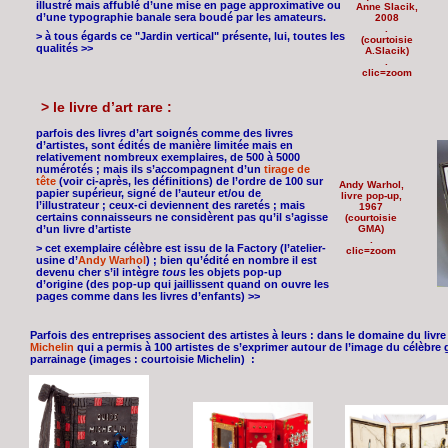
illustré mais affublé d’une mise en page approximative ou
Anne Slacik,
d’une typographie banale sera boudé par les amateurs.
2008
.
> à tous égards ce "Jardin vertical" présente, lui, toutes les
(courtoisie
qualités >>
A.Slacik)
.
clic=zoom
> le livre d’art rare :
parfois des livres d’art soignés comme des livres
d’artistes, sont édités de manière limitée mais en
relativement nombreux exemplaires, de 500 à 5000
numérotés ; mais ils s’accompagnent d’un
tirage de
tête
(voir ci-après, les définitions) de l’ordre de 100 sur
Andy Warhol,
papier supérieur, signé de l’auteur et/ou de
livre pop-up,
l’illustrateur ; ceux-ci deviennent des raretés ; mais
1967
certains connaisseurs ne considèrent pas qu’il s’agisse
(courtoisie
d’un livre d’artiste
GMA)
.
> cet exemplaire célèbre est issu de la Factory (l’atelier-
clic=zoom
usine d’
Andy Warhol
) ; bien qu’édité en nombre il est
devenu cher s’il intègre
tous
les objets pop-up
d’origine (des pop-up qui jaillissent quand on ouvre les
pages comme dans les livres d’enfants) >>
Parfois des entreprises associent des artistes à leurs : dans le domaine du livr
Michelin
qui a permis à 100 artistes de s’exprimer autour de l’image du célèbre 
parrainage
(images : courtoisie Michelin)
: