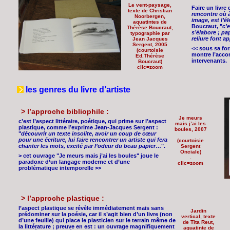
Le vent-paysage,
Faire un livre 
texte de Christian
rencontre où à
Noorbergen,
image, est l’
aquatintes de
Boucraut, "
c’e
Thérèse Boucraut,
s’élabore ; pa
typographie par
reliure font a
Jean Jacques
Sergent, 2005
<< sous sa fo
(courtoisie
montre l’accor
Ed.Thérèse
intervenants.
Boucraut)
clic=zoom
les genres du livre d’artiste
> l’approche bibliophile :
Je meurs
c’est l’aspect littéraire, poétique, qui prime sur l’aspect
mais j’ai les
plastique, comme l’exprime Jean-Jacques Sergent :
boules, 2007
"
découvrir un texte insolite, avoir un coup de cœur
pour une écriture, lui faire rencontrer un artiste qui fera
(courtoisie
chanter les mots, excité par l’odeur du beau papier
…".
Sergent
Onciale)
> cet ouvrage "Je meurs mais j’ai les boules" joue le
.
paradoxe d’un langage moderne et d’une
clic=zoom
problématique intemporelle >>
> l’approche plastique :
l’aspect plastique se révèle immédiatement mais sans
Jardin
prédominer sur la poésie, car il s’agit bien d’un livre (non
vertical, texte
d’une feuille) qui place le plasticien sur le terrain même de
de Tita Reut,
la littérature ; preuve en est : un ouvrage magnifiquement
aquatinte de