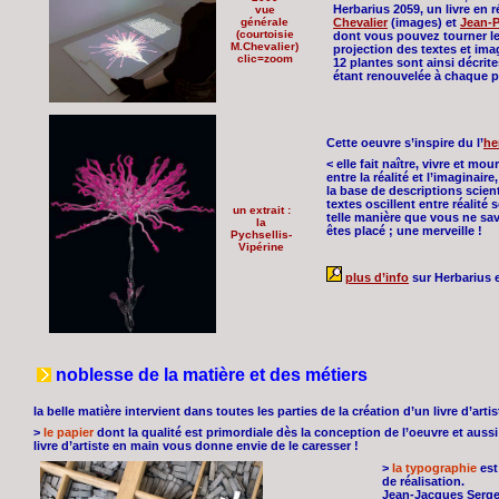
Herbarius 2059, un livre en ré
vue
générale
Chevalier
(images) et
Jean-P
(courtoisie
dont vous pouvez tourner l
M.Chevalier)
projection des textes et ima
clic=zoom
12 plantes sont ainsi décrit
étant renouvelée à chaque p
Cette oeuvre s’inspire du l’
he
< elle fait naître, vivre et mo
entre la réalité et l’imaginair
la base de descriptions scien
textes oscillent entre réalité 
un extrait :
telle manière que vous ne sav
la
êtes placé ; une merveille !
Pychsellis-
Vipérine
plus d’info
sur Herbarius e
noblesse de la matière et des métiers
la belle matière intervient dans toutes les parties de la création d’un livre d’artis
>
le papier
dont la qualité est primordiale dès la conception de l’oeuvre et aus
livre d’artiste en main vous donne envie de le caresser !
>
la typographie
est
de réalisation.
Jean-Jacques Sergen