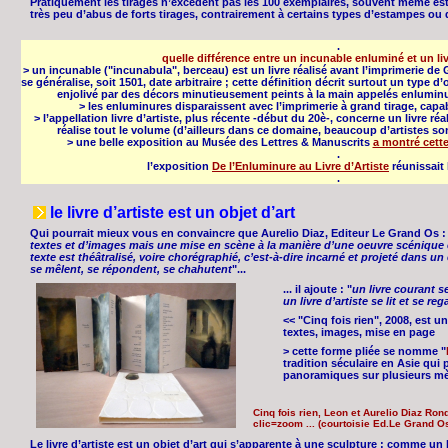
Pratiquement les tirages n’excèdent pas les 100 exemplaires, souvent même est 
très peu d’abus de forts tirages, contrairement à certains types d’estampes ou
.
quelle différence entre un incunable enluminé et un liv
> un incunable ("incunabula", berceau) est un livre réalisé avant l’imprimerie de 
se généralise, soit 1501, date arbitraire ; cette définition décrit surtout un type d
enjolivé par des décors minutieusement peints à la main appelés enluminure
> les enluminures disparaissent avec l’imprimerie à grand tirage, capab
> l’appellation livre d’artiste, plus récente -début du 20è-, concerne un livre réa
réalise tout le volume (d’ailleurs dans ce domaine, beaucoup d’artistes s
> une belle exposition au Musée des Lettres & Manuscrits
a montré cette
.
l’exposition
De l’Enluminure au Livre d’Artiste
réunissait
.
le livre d’artiste est un objet d’art
Qui pourrait mieux vous en convaincre que Aurelio Diaz, Editeur Le Grand Os :
textes et d’images mais une mise en scène à la manière d’une oeuvre scénique et c
texte est théâtralisé, voire chorégraphié, c’est-à-dire incarné et projeté dans un 
se mêlent, se répondent, se chahutent
"...
... il ajoute : "
un livre courant s
un livre d’artiste se lit et se re
<< "Cinq fois rien", 2008, est u
textes, images, mise en page
> cette forme pliée se nomme "
tradition séculaire en Asie qu
panoramiques sur plusieurs mè
Cinq fois rien, Leon et Aurelio Diaz Ron
clic=zoom ... (courtoisie Ed.Le Grand O
Le livre d’artiste est un objet d’art qui s’apparente à une sculpture : comme un be