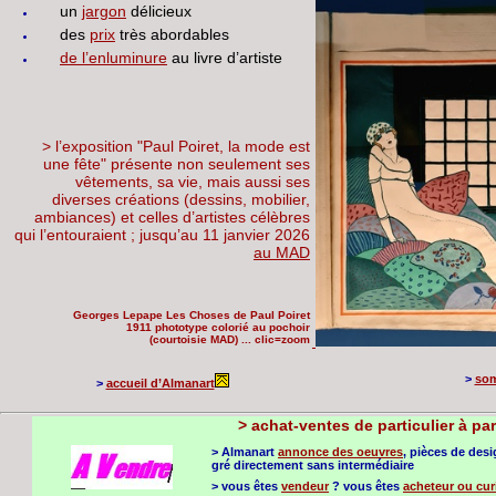
un
jargon
délicieux
des
prix
très abordables
de l’enluminure
au livre d’artiste
> l’exposition "Paul Poiret, la mode est
une fête" présente non seulement ses
vêtements, sa vie, mais aussi ses
diverses créations (dessins, mobilier,
ambiances) et celles d’artistes célèbres
qui l’entouraient ; jusqu’au 11 janvier 2026
au MAD
Georges Lepape Les Choses de Paul Poiret
1911 phototype colorié au pochoir
(courtoisie MAD) ... clic=zoom
>
som
>
accueil d’Almanart
>
achat-ventes de particulier à par
> Almanart
annonce des oeuvres
, pièces de des
gré directement sans intermédiaire
> vous êtes
vendeur
? vous êtes
acheteur ou cur