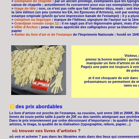
>
exemplaire de chapelle
: par un ancien privilège, exemplaires que les typogr
caisse de chapelle ; actuellement ils conservent pour eux ces exemplaires (é
>
tirage de tête
: non, ce n’est pas celle que fait l’amateur déçu, mais : soit de
la 1ère édition (un peu comme les EA, les Epreuves d’Artistes), soit par exem
estampe originale (plutôt qu’une impression banale de l’estampe) ; il y a plusieu
>
colophon ou logotype
: marque de l’éditeur, signature de l’auteur sur la 1èr
>
Grandjean romain corps 12
: il ne sagit pas d’un légionnaire géant, mais d’un
>
Vélin d’Arches
: peau de veau appréciée des calligraphes pour sa blancheur e
papier
>
Atelier du livre d’art et de l’estampe
de l’Imprimerie Nationale : fondé en 1640
Visiteur,
prenez la bonne manière : porte
manipuler un livre d’artiste en 
Page(s une paire est toujours à votr
de prés
et il est choquant de voir dan
présentateurs se permettent de m
rares ou 
des prix abordables
Le livre d’artiste est proche de l’estampe, sa cousine, soit entre 100 et 2000€. B
livrets de toute petite taille à partir de 20€ ou des raretés atteignant aux enchèr
Dans le prix interviennent par ordre décroissant d’importance : la qualité de l
artistes, le tirage, la qualité de la réalisation (typographie, reliure, papier…)
où trouver ces livres d’artistes ?
où voir et acheter ? pas dans les librairies mais dans des lieux qui commencent