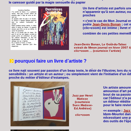
le caresser guidé par la magie sensuelle du papier
Un livre d’artiste est parfois u
n’apparenir qu’à son auteur, ou
proches
< c’est le cas de Mon Journal en
poète
Jean-Denis Bonan
; cet 
(clic=zoom) est intime ; livret 
combien de ces petites merveill
Jean-Denis Bonan, Le Goût-du-Tabac
extrait de Mmon journal en hiver 2007 4
clic=zoom ... (courtoisie l’artiste)
pourquoi faire un livre d’artiste ?
ce livre nait souvent par passion d’un beau texte, le désir de l’illustrer, lors 
sensibilités : un artiste et un auteur ; ou simplement vient de l’initiative d’un éd
proche du métier d’éditeur d’estampes.
Un artiste amoureu
amoureux d’art peu
bout de sa passio
Jazz par Henri
car l’éditeur n’a p
Matisse
un éditeur réédite 
(courtoisie
pour le faire reviv
Succ.Matisse-
Ed.Anthèse)
<< exemple :
Jazz
Idem-Mourlot dans
clic=zoom
nécessitant une pr
des outils de l’é