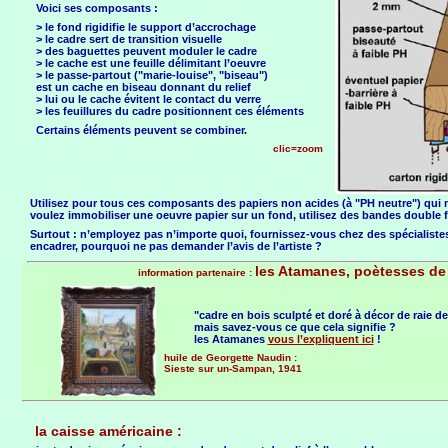
Voici ses composants :
> le fond rigidifie le support d’accrochage
> le cadre sert de transition visuelle
> des baguettes peuvent moduler le cadre
> le cache est une feuille délimitant l’oeuvre
> le passe-partout ("marie-louise", "biseau")
est un cache en biseau donnant du relief
> lui ou le cache évitent le contact du verre
> les feuillures du cadre positionnent ces éléments
Certains éléments peuvent se combiner.
clic=zoom
Utilisez pour tous ces composants des papiers non acides (à "PH neutre") qui n
voulez immobiliser une oeuvre papier sur un fond, utilisez des bandes double f
Surtout : n’employez pas n’importe quoi, fournissez-vous chez des spécialistes.
encadrer, pourquoi ne pas demander l’avis de l’artiste ?
les Atamanes, poètesses de
information partenaire :
"cadre en bois sculpté et doré à décor de raie de
mais savez-vous ce que cela signifie ?
les Atamanes
vous l’expliquent ici
!
huile de Georgette Naudin :
Sieste sur un-Sampan, 1941
la caisse américaine :