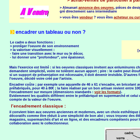
>
achat-ventes de particulier à par
> Almanart
annonce des oeuvres
, pièces de des
gré directement sans intermédiaire
> vous êtes
vendeur
? vous êtes
acheteur ou cur
encadrer un tableau ou non ?
Le cadre a deux fonctions :
> protéger l’oeuvre de son environnement
> la valoriser visuellement :
[
- faire une transition avec le mur ou le décor,
- lui donner une "profondeur", une épaisseur.
Mais l’exercice est limité : si les oeuvres classiques invitent aux enluminures 
demandent simplicité, voire ne tolèrent aucun apport ; pire : le cadre peut étouffe
si un support de présentation est nécessaire, il doit devenir invisible. D’autres f
l’oeuvre, décidé voire créé par l’artiste.
Encadrer coûte ; par exemple une aquarelle de 46 x 61 s’encadre, en bricolant 
préfabriqués, pour 40 à 80€ ; la faire réaliser par un bon artisan revient entre 100 
l’encadrement sur mesure (dimensions standards :
voir les formats
).
Evidemment les qualités diffèrent entre le préfabriqué en supermarché et celui de 
compte de la valeur de l’oeuvre.
l’encadrement classique :
il convient bien aux oeuvres anciennes et modernes, avec un choix esthétique in
décoratifs comme être réduit à une simplicité de bon aloi ; vous trouvez des 
magasins, supermarchés d’art et en ligne, et des encadreurs compétents pour l
collaboration avec le collectionneur.