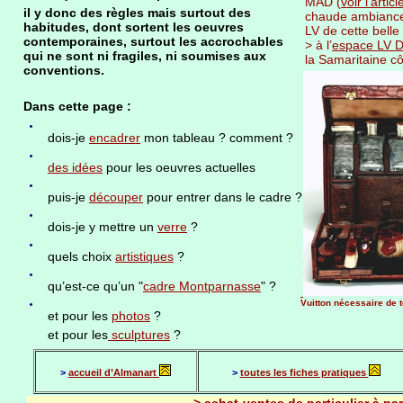
MAD (
voir l’articl
il y donc des règles mais surtout des
chaude ambiance 
habitudes, dont sortent les oeuvres
LV de cette bell
contemporaines, surtout les accrochables
> à l’
espace LV 
qui ne sont ni fragiles, ni soumises aux
la Samaritaine cô
conventions.
Dans cette page :
dois-je
encadrer
mon tableau ? comment ?
des idées
pour les oeuvres actuelles
puis-je
découper
pour entrer dans le cadre ?
dois-je y mettre un
verre
?
quels choix
artistiques
?
qu’est-ce qu’un "
cadre Montparnasse
" ?
Vuitton nécessaire de to
et pour les
photos
?
et pour les
sculptures
?
>
accueil d’Almanart
>
toutes les fiches pratiques