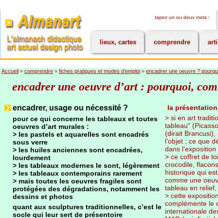
tapez un ou deux mots :
lieux, cartes
comprendre
art
Accueil
»
comprendre
»
fiches pratiques et modes d’emploi
»
encadrer une oeuvre ? pourqu
encadrer une oeuvre d’art : pourquoi, co
encadrer, usage ou nécessité ?
la présentation
> si en art traditi
pour ce qui concerne les tableaux et toutes
tableau" (Picasso)
oeuvres d’art murales :
(dirait Brancusi),
> les pastels et aquarelles sont encadrés
l’objet ; ce que 
sous verre
dans l’expositio
> les huiles anciennes sont encadrées,
> ce coffret de t
lourdement
crocodile, flacon
> les tableaux modernes le sont, légèrement
historique qui es
> les tableaux contemporains rarement
comme une oeuvre
> mais toutes les oeuvres fragiles sont
tableau en relief,
protégées des dégradations, notamment les
> cette expositi
dessins et photos
complémente le c
quant aux sculptures traditionnelles, c’est le
internationale de
socle qui leur sert de présentoire