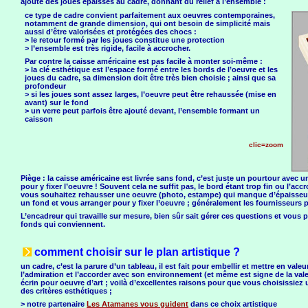
ajoute des joues épaisses au cadre, donnant du relief à l’ensemble :
ce type de cadre convient parfaitement aux oeuvres contemporaines,
notamment de grande dimension, qui ont besoin de simplicité mais
aussi d’être valorisées et protégées des chocs :
> le retour formé par les joues constitue une protection
> l’ensemble est très rigide, facile à accrocher.
Par contre la caisse américaine est pas facile à monter soi-même :
> la clé esthétique est l’espace formé entre les bords de l’oeuvre et les
joues du cadre, sa dimension doit être très bien choisie ; ainsi que sa
profondeur
> si les joues sont assez larges, l’oeuvre peut être rehaussée (mise en
avant) sur le fond
> un verre peut parfois être ajouté devant, l’ensemble formant un
caisson
clic=zoom
Piège : la caisse américaine est livrée sans fond, c’est juste un pourtour avec 
pour y fixer l’oeuvre ! Souvent cela ne suffit pas, le bord étant trop fin ou l’
vous souhaitez rehausser une oeuvre (photo, estampe) qui manque d’épaisseur.
un fond et vous arranger pour y fixer l’oeuvre ; généralement les fournisseur
L’encadreur qui travaille sur mesure, bien sûr sait gérer ces questions et vous p
fonds qui conviennent.
comment choisir sur le plan artistique ?
un cadre, c’est la parure d’un tableau, il est fait pour embellir et mettre en vale
l’admiration et l’accorder avec son environnement (et même est signe de la vale
écrin pour oeuvre d’art ; voilà d’excellentes raisons pour que vous choisissie
des critères esthétiques ;
> notre partenaire
Les Atamanes vous guident
dans ce choix artistique