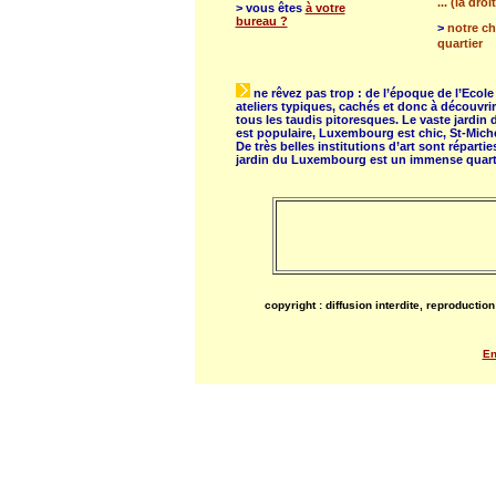
... (la dro
> vous êtes
à votre
bureau ?
>
notre ch
quartier
ne rêvez pas trop : de l’époque de l’Ecole 
ateliers typiques, cachés et donc à découvr
tous les taudis pitoresques. Le vaste jard
est populaire, Luxembourg est chic, St-Miche
De très belles institutions d’art sont répart
jardin du Luxembourg est un immense quart
copyright : diffusion interdite, reproducti
En