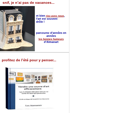
snif, je n’ai pas de vacances...
et bien
,
riez avec nous
l’art est souvent
drôle !
parcourez d’années en
années
les bonnes humeurs
d’Almanart
profitez de l’été pour y penser...