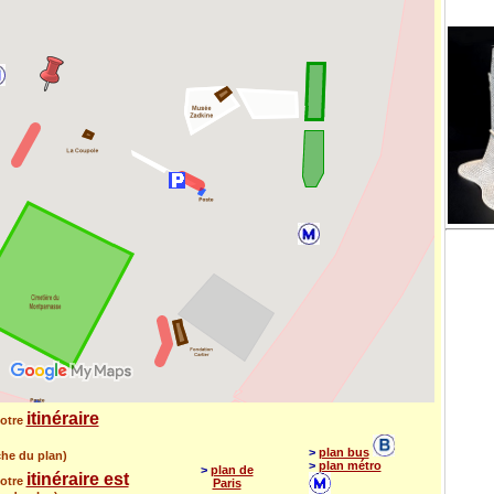
itinéraire
otre
>
plan bus
uche du plan)
>
plan métro
>
plan de
itinéraire est
otre
Paris