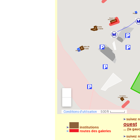
>
suivez n
ouest
>
institutions
... (la ga
>
routes des galeries
>
suivez n