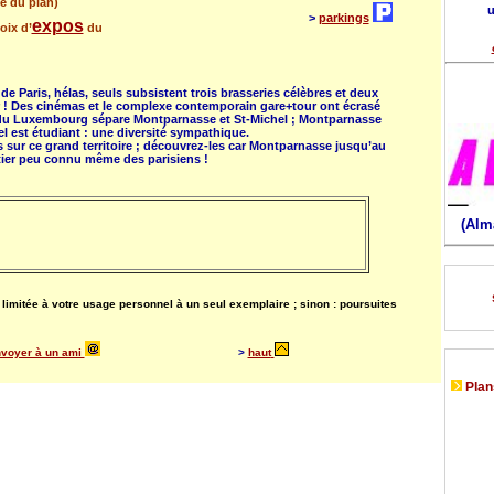
ite du plan)
u
>
parkings
expos
oix d’
du
de Paris, hélas, seuls subsistent trois brasseries célèbres et deux
ir ! Des cinémas et le complexe contemporain gare+tour ont écrasé
in du Luxembourg sépare Montparnasse et St-Michel ; Montparnasse
l est étudiant : une diversité sympathique.
ies sur ce grand territoire ; découvrez-les car Montparnasse jusqu’au
ier peu connu même des parisiens !
(Alm
on limitée à votre usage personnel à un seul exemplaire ; sinon : poursuites
voyer à un ami
>
haut
Plans