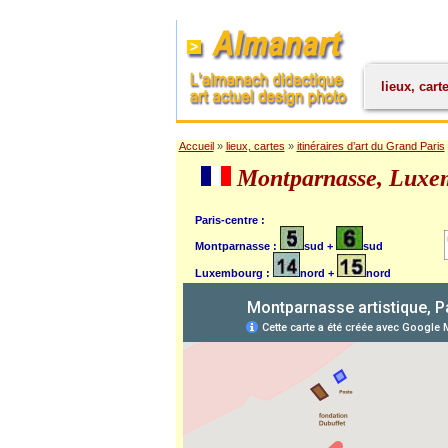
lieux, cart
Accueil
»
lieux, cartes
»
itinéraires d’art du Grand Paris
Montparnasse, Luxem
Paris-centre :
Montparnasse :
sud +
sud
Luxembourg :
nord +
nord