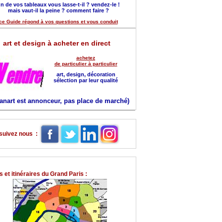
n de vos tableaux vous lasse-t-il ? vendez-le !
mais vaut-il la peine ? comment faire ?
ce Guide répond à vos questions et vous conduit
art et design à acheter en direct
achetez
de particulier à particulier
art, design, décoration
sélection par leur qualité
anart est annonceur, pas place de marché)
suivez nous :
 et itinéraires du Grand Paris :