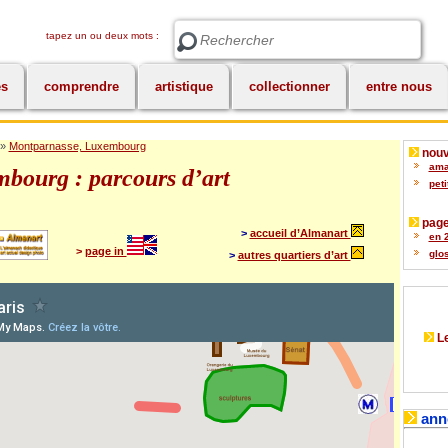
tapez un ou deux mots :
Rechercher
es
comprendre
artistique
collectionner
entre nous
»
Montparnasse, Luxembourg
nouv
amat
bourg : parcours d’art
peti
page
>
accueil d’Almanart
en 2
>
page in
glos
>
autres quartiers d’art
Le
ann