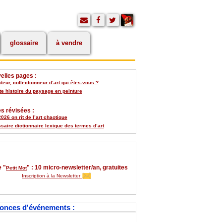
glossaire
à vendre
elles pages :
eur, collectionneur d’art qui êtes-vous ?
te histoire du paysage en peinture
s révisées :
026 on rit de l’art chaotique
saire dictionnaire lexique des termes d’art
 "
" : 10 micro-newsletter/an, gratuites
Petit Mot
Inscription à la Newsletter
onces d'événements :