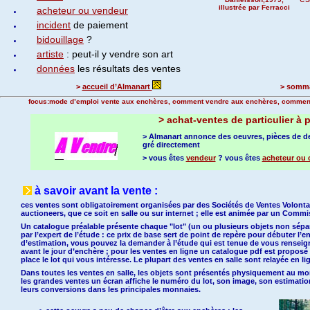
illustrée par Ferracci
acheteur ou vendeur
incident
de paiement
bidouillage
?
artiste
: peut-il y vendre son art
données
les résultats des ventes
>
accueil d’Almanart
> somma
focus:mode d’emploi vente aux enchères, comment vendre aux enchères, comment
>
achat-ventes de particulier à p
> Almanart annonce des oeuvres, pièces de de
gré directement
> vous êtes
vendeur
? vous êtes
acheteur ou 
à savoir avant la vente :
ces ventes sont obligatoirement organisées par des Sociétés de Ventes Volonta
auctioneers, que ce soit en salle ou sur internet ; elle est animée par un Commi
Un catalogue préalable présente chaque "lot" (un ou plusieurs objets non sépa
par l’expert de l’étude : ce prix de base sert de point de repère pour débuter l’e
d’estimation, vous pouvez la demander à l’étude qui est tenue de vous renseig
avant le jour d’enchère ; pour les ventes en ligne un catalogue pdf est propo
place le lot qui vous intéresse. Le plupart des ventes en salle sont relayée en li
Dans toutes les ventes en salle, les objets sont présentés physiquement au m
les grandes ventes un écran affiche le numéro du lot, son image, son estimation
leurs conversions dans les principales monnaies.