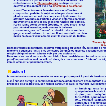
> cette oeuvre a peu de chance d’être aux enchères : les
collectionneurs de
Thomas Agrinier
se disputent ses
oeuvres et les gardent ! voir sa
cinématique de création
> voici Tarzan faisant à Jane des avances affirmées !
composition parfaite, le sujet encadré par des arbres et
plantes formant un nid ; les corps sont traités avec les
attributs typiques de l’artiste : visages déformés par leurs
mouvements, mains et bouches empruntées aux comics.
Par sa forme comiquement érotique, le "gros bisou" n’est
pas dénué d’intention, mais comme la belle est
consentante, pas de "metoo" ; curiosité : si son soutien-
gorge se confond avec le parterre fleuri, sa culotte en plein
milieu saute aux yeux comme étant le vrai sujet du tableau
Thomas Agri
(cou
Dans les ventes importantes, réservez votre place ou venez tôt, au risque de r
renchérir : business first !) ; les acheteurs éloignés ou discrets passent leurs o
relayés obligatoirement à haute voix par des assistants.
Dans tous les cas si vous voulez enchérir, il faut préalablement fournir vos co
pas d’improvisation sauf en salle où alors, dès que vous aurez "obtenu" un lo
immédiatement et pendant la vente.
action !
le commissaire soumet le premier lot avec un prix proposé à partir de l’estimation
juché sur son estrade le commissaire propose graduellement des montants d’e
proposé ; cela va très vite, son regard parcourt la salle, le marteau levé comm
un lambin qui reste "un 
quelqu’un lève la main à
de plus ; rare : quelqu’un
forte, 2000€, pour intimi
lot… c’est raté ; alors 
autres, que le commissai
leurs réactions : un signe