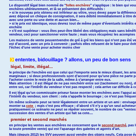
Le dispositif légal bien nommé de "
folles enchères
" s’applique : le bien qui vo
enchères ultérieurement, et là se présentent des difficultés :
> si le nouveau prix obtenu est inférieur au vôtre, vous devez payer la différenc
avez déposé un chèque de consignation, il sera débité immédiatement à titre d
avec une perte ou une dette et aucun bien...
> si le prix est identique, vous devrez tout de même payer d’éventuels intérêts e
enchère
> s’il est supérieur : vous êtes peut-être libéré des obligations mais sans bénéfi
vendeur, ceci pour sanctionner votre faute ; mais vous récupérez les acomptes 
Les maisons de vente peuventvendre de gré à gré les biens qui n’ont pas été ve
est d’accord, avec un prix à convenir ; parfois elles refusent de le faire pour év
l’échec d’une vente pour acheter moins cher
ententes, bidouillage ? allons, un peu de bon sens
légal, limite, illégal...
le principe de l’enchère est que celui qui l’emporte sera le mieux disant, les 
marginaux ; si deux professionnels sont d’accord pour qu’une pièce ne parte pas
l’acheter contre le reste de la salle, même à s’arranger entre eux.
Mais attention : il est illégal de ne pas renchérir entre soi (tacitement ou non), 
entre soi, car l’intérêt du vendeur n’est pas respecté ; cela arrive car difficile à
Il est légal qu’un commissaire priseur fasse monter les enchères avec l’appui ac
l’intérêt du vendeur, son client : cela s’appelle le bourrage ; ce n’est pas fréquen
Un même scénario peut se tenir légalement entre un artiste et un ami : envisage
monter sa
cote
; mais c’est peu efficace : d’abord s’il n’y a qu’un seul acheteur 
pratiquement ce scénario ne peut se répéter souvent, le nombre de ces "ventes" 
succession des ventes d’un artiste qui fait sa cote....
premier et second marchés
en principe les ventes aux enchères ne concernent que le
second marché
, pas 
la toute première vente) qui est l’apanage des galeries et agents d’art.
Mais (depuis 2012) les SVV peuvent aussi vendre des objets neufs. Cela pose 