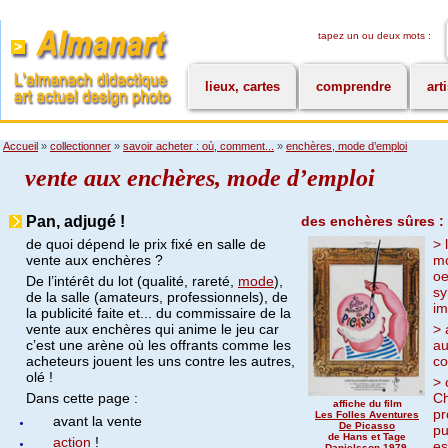
tapez un ou deux mots :
lieux, cartes
comprendre
art
Accueil
»
collectionner
»
savoir acheter : où, comment...
»
enchères, mode d’emploi
vente aux enchères, mode d’emploi
Pan, adjugé !
des enchères sûres :
de quoi dépend le prix fixé en salle de
> 
vente aux enchères ?
mo
oe
De l’intérêt du lot (qualité, rareté,
mode
),
sy
de la salle (amateurs, professionnels), de
im
la publicité faite et... du commissaire de la
vente aux enchères qui anime le jeu car
> 
c’est une arène où les offrants comme les
au
acheteurs jouent les uns contre les autres,
co
olé !
> 
Dans cette page :
Ch
affiche du film
pr
Les Folles Aventures
avant la vente
De Picasso
pu
de Hans et Tage
action
!
es
Danielsson,1979,