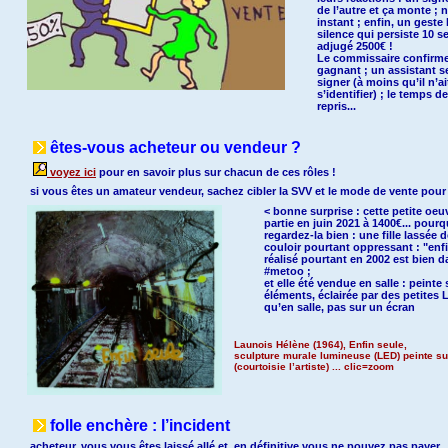
de l’autre et ça monte ; n
instant ; enfin, un geste
silence qui persiste 10 
adjugé 2500€ !
Le commissaire confirme 
gagnant ; un assistant se
signer (à moins qu’il n’
s’identifier) ; le temps de
repris...
êtes-vous acheteur ou vendeur ?
voyez ici
pour en savoir plus sur chacun de ces rôles !
si vous êtes un amateur vendeur, sachez cibler la SVV et le mode de vente pou
< bonne surprise : cette petite oeu
partie en juin 2021 à 1400€... pourq
regardez-la bien : une fille lassée 
couloir pourtant oppressant : "enfin 
réalisé pourtant en 2002 est bien d
#metoo ;
et elle été vendue en salle : peinte
éléments, éclairée par des petites LE
qu’en salle, pas sur un écran
Launois Hélène (1964), Enfin seule,
sculpture murale lumineuse (LED) peinte su
(courtoisie l’artiste) ... clic=zoom
folle enchère : l’incident
acheteur, vous vous êtes laissé allé et, en définitive vous ne pouvez pas payer...