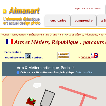
tapez un ou deux mots :
lieux, cartes
comprendre
art
Accueil
»
lieux, cartes
»
itinéraires d’art du Grand Paris
»
Arts et Métiers, République, Haut 
Arts et Métiers, République : parcours 
Paris-centre :
>
page in
arrondissement
nord-est