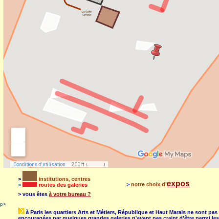
>
institutions, centres
expos
>
notre choix d’
>
routes des galeries
> vous êtes
à votre bureau ?
p>
à Paris les quartiers Arts et Métiers, République et Haut Marais ne sont pas d
encouragées par quelques grandes galeries n’ayant pas craint d’être parmi les f