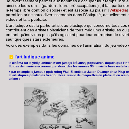
"le divertissement permet aux hommes d’occuper leur temps libre e
ainsi de leurs em... (pardon : leurs préoccupations) ; il fait partie de
le temps libre dont on dispose) et est associé au plaisir" [
Wikipedia
]
parmi les principaux divertissements dans l’Antiquité, actuellement on
vidéos et la... publicité.
L’art ludique est la partie artistique plastique qui concerne tous ce
contribuent des artistes plasticiens de tous médiums artistiques ou
en tant qu’individus puisqu’ils agissent pour leur entreprise de di
sauf quelques stars extérieures.
Voici des exemples dans les domaines de l’animation, du jeu vidéo et
l’art ludique animé
le cinéma ou la vidéo animés n’ont jamais été aussi populaires, depuis que l’
fluides de manière économique, donc dès les années 90 ; mais la base reste la créa
> par exemple le fameux petit robot Wall-E, créé par Jason Deamer chez Pixar en 
et artistiques préalables très fouillées, suivie de maquettes en plâtre et en rés
animé :