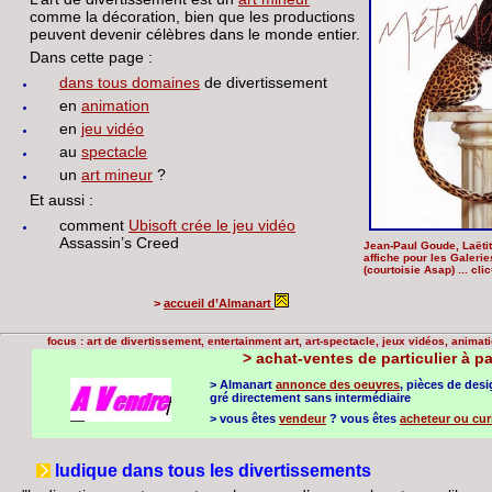
comme la décoration, bien que les productions
peuvent devenir célèbres dans le monde entier.
Dans cette page :
dans tous domaines
de divertissement
en
animation
en
jeu vidéo
au
spectacle
un
art mineur
?
Et aussi :
comment
Ubisoft crée le jeu vidéo
Assassin’s Creed
Jean-Paul Goude, Laëtit
affiche pour les Galerie
(courtoisie Asap) ... cl
>
accueil d’Almanart
focus : art de divertissement, entertainment art, art-spectacle, jeux vidéos, animatio
>
achat-ventes de particulier à pa
> Almanart
annonce des oeuvres
, pièces de des
gré directement sans intermédiaire
> vous êtes
vendeur
? vous êtes
acheteur ou cur
ludique dans tous les divertissements