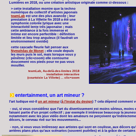
Lumières en 2018, ou une création artistique originale comme ci-dessous :
> cette installation montre que la techno
numérique du collectif d’artistes japonais
teamLab
est une des plus avancée ; leur
prestation à La Villette fin 2018 a été une
symphonie colorée lyrique avec une
interactivité lente très japonaise ; mais
cette ambiance à la fois immense et
intime est encore perfectible : définition
limitée et lieu trop anguleux (il faudrait un
environnement ovoïde)
cette cascade fleurie fait penser aux
Nymphéas de Monet
; elle coule depuis
les murs puis le sol, mais lorsque vous y
pénétrez (clic=zoom) elle contourne
doucement vos pieds pour ne pas vous
mouiller.
teamLab, Au-delà-des-limites 2018
installation interactive
(courtoisie La Villette) ... clic=zoom
entertainment, un art mineur ?
l’art ludique est-il
un art mineur
(
à l’instar du design
) ? cela dépend comment v
- oui, si vous considérez que l’art du divertissement est moins sérieux, moins en
faisant partie d’un projet collectif ; par exemple il intéresse beaucoup la jeunes
notamment avec les jeux vidéo dont les amateurs ne perçoivent qu’indirectement
décors, le cerveau rivé sur les mouvements...
- non, si vous vous intéressez aux artistes qui sont en coulisse, aux décors qu’
arrières plans plus qu’aux scénarios (souvent puériles) et à la grâce de certain