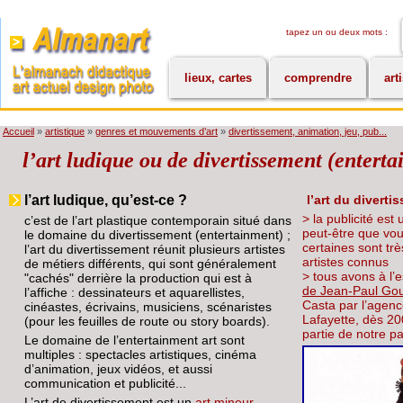
tapez un ou deux mots :
lieux, cartes
comprendre
art
Accueil
»
artistique
»
genres et mouvements d’art
»
divertissement, animation, jeu, pub...
l’art ludique ou de divertissement (enterta
l’art ludique, qu’est-ce ?
l’art du diverti
> la publicité est
c’est de l’art plastique contemporain situé dans
peut-être que vou
le domaine du divertissement (entertainment) ;
certaines sont trè
l’art du divertissement réunit plusieurs artistes
artistes connus
de métiers différents, qui sont généralement
> tous avons à l’
"cachés" derrière la production qui est à
de Jean-Paul Go
l’affiche : dessinateurs et aquarellistes,
Casta par l’agenc
cinéastes, écrivains, musiciens, scénaristes
Lafayette, dès 200
(pour les feuilles de route ou story boards).
partie de notre pa
Le domaine de l’entertainment art sont
multiples : spectacles artistiques, cinéma
d’animation, jeux vidéos, et aussi
communication et publicité...
L’art de divertissement est un
art mineur