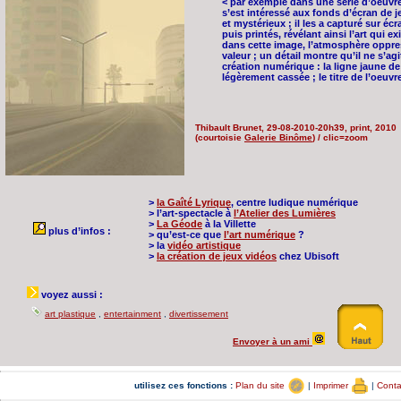
< par exemple dans une série d’oeuvre
s’est intéressé aux fonds d’écran de j
et mystérieux ; il les a capturé sur éc
puis printés, révélant ainsi l’art qui 
dans cette image, l’atmosphère oppre
valeur ; un détail montre qu’il ne s’a
création numérique : la ligne jaune de
légèrement cassée ; le titre de l’oeuvre
Thibault Brunet, 29-08-2010-20h39, print, 2010
(courtoisie
Galerie Binôme
) / clic=zoom
>
la Gaîté Lyrique
, centre ludique numérique
> l’art-spectacle à
l’Atelier des Lumières
>
La Géode
à la Villette
plus d’infos :
> qu’est-ce que
l’art numérique
?
> la
vidéo artistique
>
la création de jeux vidéos
chez Ubisoft
voyez aussi :
art plastique
,
entertainment
,
divertissement
Envoyer à un ami
utilisez ces fonctions :
Plan du site
|
Imprimer
|
Cont