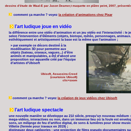
dessins d’étude de Waal-E par Jason Deamer,t maquette en plâtre peint, 2007, présenté
comment ça marche ? voyez
la création d’animations chez Pixar
l’art ludique joue en vidéo
la différence entre une vidéo d’animation et un jeu vidéo est l’interactivité : le
selon l’intervention d’éléments (objets, biotope, météo, personnages, animaux...
esthétiquement et artistiquement la base est la même que l’animation ;
> par exemple ce décors destiné à la
modélisation 3D pour permettre aux
objets (bateau, oiseaux, vagues...) d’être
animés et manipulables, a été d’abord une
proposition sur aquarelle créé par l’équipe
d’artistes d’Ubisoft
Ubisoft, Assassins-Creed
(courtoisie Ubisoft)
clic=zoom
comment ça marche ? voyez
la création de jeux vidéos chez Ubisoft
l’art ludique spectacle
une nouvelle manière se développe au 21è siècle, presqu’un nouveau médium : l’
mega-vidéos, interactives ou non, dans un immense lieu où la foule est envel
sons, un mélange de feu d’artifice digital, de sons & lumières pour show mus
Villette (fermée pour travaux en 2019) ;
distinguez deux catégories : une projection de films pseudo-documentaires sur 