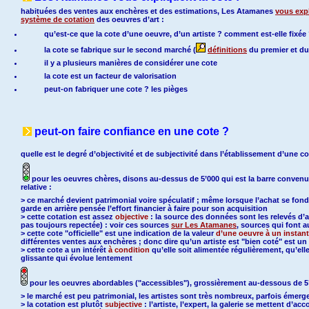
habituées des ventes aux enchères et des estimations, Les Atamanes
vous expl
système de cotation
des oeuvres d’art :
qu’est-ce que la cote d’une oeuvre, d’un artiste ? comment est-elle fixée
la cote se fabrique sur le second marché (
définitions
du premier et d
il y a plusieurs manières de considérer une cote
la cote est un facteur de valorisation
peut-on fabriquer une cote ? les pièges
peut-on faire confiance en une cote ?
quelle est le degré d’objectivité et de subjectivité dans l’établissement d’une co
pour les oeuvres chères, disons au-dessus de 5’000 qui est la barre convenue 
relative :
> ce marché devient patrimonial voire spéculatif ; même lorsque l’achat se fonde 
garde en arrière pensée l’effort financier à faire pour son acquisition
> cette cotation est assez
objective
: la source des données sont les relevés d’
pas toujours repectée) : voir ces sources
sur Les Atamanes
, sources qui font au
> cette cote "officielle" est une indication de la valeur
d’une oeuvre à un instan
différentes ventes aux enchères ; donc dire qu’un artiste est "bien coté" est un
> cette cote a un intérêt
à condition
qu’elle soit alimentée régulièrement, qu’el
glissante qui évolue lentement
pour les oeuvres abordables ("accessibles"), grossièrement au-dessous de 5’0
> le marché est
peu patrimonial, les artistes sont très nombreux, parfois émer
> la cotation est plutôt
subjective
: l’artiste, l’expert, la galerie se mettent d’ac