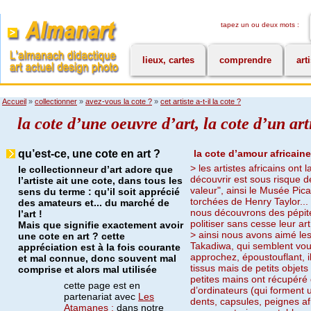
tapez un ou deux mots :
lieux, cartes
comprendre
art
Accueil
»
collectionner
»
avez-vous la cote ?
»
cet artiste a-t-il la cote ?
la cote d’une oeuvre d’art, la cote d’un art
qu’est-ce, une cote en art ?
la cote d’amour africaine
> les artistes africains ont 
le collectionneur d’art adore que
découvrir est sous risque d
l’artiste ait une cote, dans tous les
valeur", ainsi le Musée Pic
sens du terme : qu’il soit apprécié
torchées de Henry Taylor...
des amateurs et... du marché de
nous découvrons des pépite
l’art !
politiser sans cesse leur art.
Mais que signifie exactement avoir
> ainsi nous avons aimé les
une cote en art ? cette
Takadiwa, qui semblent vous
appréciation est à la fois courante
approchez, époustouflant, 
et mal connue, donc souvent mal
tissus mais de petits objet
comprise et alors mal utilisée
petites mains ont récupéré
cette page est en
d’ordinateurs (qui forment 
partenariat avec
Les
dents, capsules, peignes afr
Atamanes ;
dans notre