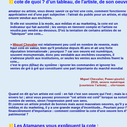
cote de quoi ? d’un tableau, de l’artiste, de son oeuv
amateur ou artiste, vous devez savoir ce qu’est une cote, comment fonctionne
appréciation est d’une part subjective : l’attrait du public pour un artiste, et ob
oeuvre vendue aux enchères.
Si elle est soumise à la mode, aux médias et au marketing, la cote est un
indicateur qui fait autorité ; les ventes en tiennent compte et l’artiste ne
voudra pas vendre au-dessous. D’où la tentation de certains artistes de se
"fabriquer" une cote...
>
Miguel Chevalier
est relativement peu coté en nombre de revente, mais
haut coté en valeur, bien qu’il produise depuis 45 ans et ait une forte
réputation internationale ; pourquoi ? car son oeuvre est numérique,
souvent monumentale, donc peu vendable aux enchères courantes, il
s’adresse plutôt aux institutions, or seules les ventes aux enchères fixent la
cote...
c’est le gros défaut du système : ignorer les commandes et ignorer les
ventes de gré à gré qui constituent une part importante du marché mondial
Miguel Chevalier, Power-pixels1
2016, oeuvre numérique
(courtoisie l’artiste) ... clic=zoom
Quand on dit qu’un artiste est coté : en fait c’est son oeuvre qui l’est ; mais 
envers lui ; ainsi vous pouvez prononcer "cet artiste est coté" lorsque sa notor
nombre de ventes, sinon l’expression perd son sens.
Et comme un artiste produit de bonnes mais aussi mauvaises oeuvres, qu’il y a
médias et du marketing, il y a une grande marge d’incertitude... Pourtant pour l’
financièrement d’importance : comment considérer la cote d’une oeuvre lors d’u
patrimonial ?
Les Atamanes vous expliquent la cote :