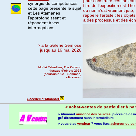
pour construire ces tableau
synergie de compétences,
titre de l’exposition est The
cette page présente le sujet
où rien n’est vraiment jeté, 
et Les Atamanes
rappelle l’artiste : les obj
l’approfondissent et
à des processus et des éc
répondent à vos
interrogations :
> à
la Galerie Semiose
jusqu’au 16 mai 2026
Moffat Takadiwa, The Crown !
tissage d’objets 2025
(courtoisie Gal. Semiose)
clic=zoom
> accueil d’Almanart
>
achat-ventes de particulier à par
> Almanart
annonce des oeuvres
, pièces de des
gré directement sans intermédiaire
> vous êtes
vendeur
? vous êtes
acheteur ou cur