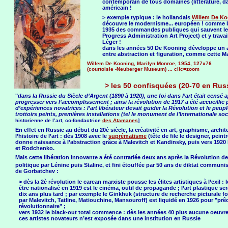
contemporain de tous domaines (littérature, da
américain !
> exemple typique : le hollandais
Willem De K
découvre le modernisme... européen ! comme bie
1935 des commandes publiques qui sauvent les 
Progress Administration Art Project) et y travai
Léger !
dans les années 50 De Kooning développe un ar
entre abstraction et figuration, comme cette Ma
Willem De Kooning, Marilyn Monroe, 1954, 127x76
(courtoisie -Neuberger Museum) ... clic=zoom
> les 50 confisquées (20-70 en Russ
"
dans la Russie du Siècle d’Argent (1890 à 1920), une foi dans l’art était censé
progresser vers l’accomplissement ; ainsi la révolution de 1917 a été accueilli
d’expériences novatrices : l’art libérateur devait guider la Révolution et le peuple
trottoirs peints, premières installations (tel le monument de l’Internationale soci
historienne de l’art, co-fondactrice
des Atamanes
]
En effet en Russie au début du 20è siècle, la créativité en art, graphisme, archi
l’histoire de l’art : dès 1908 avec le
suprématisme
(tête de file le designer, pein
donne naissance à l’abstraction grâce à Malevitch et Kandinsky, puis vers 1920
et Rodchenko.
Mais cette libération innovante a été contrariée deux ans après la Révolution 
politique par Lénine puis Staline, et fini étouffée par 50 ans de diktat communi
de Gorbatchev :
> dès la 2è révolution le carcan marxiste pousse les élites artistiques à l’exil : 
être nationalisé en 1919 est le cinéma, outil de propagande ; l’art plastique se
dix ans plus tard ; par exemple le Ginkhuk (structure de recherche picturale 
par Malevitch, Tatline, Matiouchine, Mansouroff) est liquidé en 1926 pour "prê
révolutionnaire" ;
vers 1932 le black-out total commence : dès les années 40 plus aucune oeuvre
ces artistes novateurs n’est exposée dans une institution en Russie