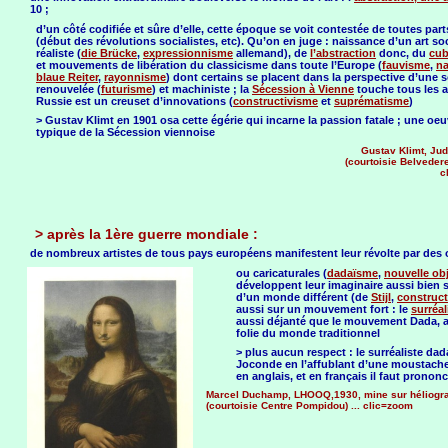
10 ;
d’un côté codifiée et sûre d’elle, cette époque se voit contestée de toutes part
(début des révolutions socialistes, etc). Qu’on en juge : naissance d’un art soc
réaliste (
die Brücke
,
expressionnisme
allemand), de
l’abstraction
donc, du
cu
et mouvements de libération du classicisme dans toute l’Europe (
fauvisme
,
na
blaue Reiter
,
rayonnisme
) dont certains se placent dans la perspective d’une s
renouvelée (
futurisme
) et machiniste ; la
Sécession à Vienne
touche tous les ar
Russie est un creuset d’innovations (
constructivisme
et
suprématisme
)
> Gustav Klimt en 1901 osa cette égérie qui incarne la passion fatale ; une oeu
typique de la Sécession viennoise
Gustav Klimt, Jud
(courtoisie Belveder
c
> après la 1ère guerre mondiale :
de nombreux artistes de tous pays européens manifestent leur révolte par des 
ou caricaturales (
dadaïsme
,
nouvelle obj
développent leur imaginaire aussi bien su
d’un monde différent (de
Stijl
,
construct
aussi sur un mouvement fort : le
surréa
aussi déjanté que le mouvement Dada, au
folie du monde traditionnel
> plus aucun respect : le surréaliste da
Joconde en l’affublant d’une moustach
en anglais, et en français il faut pronon
Marcel Duchamp, LHOOQ,1930, mine sur héliogr
(courtoisie Centre Pompidou) ... clic=zoom