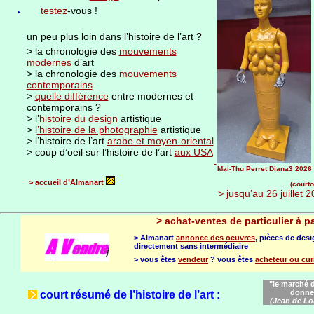
testez
-vous !
un peu plus loin dans l’histoire de l’art ?
> la chronologie des
mouvements
modernes
d’art
> la chronologie des
mouvements
contemporains
>
quelle différence
entre modernes et
contemporains ?
> l’
histoire du design
artistique
> l
’histoire de la photographie
artistique
> l’histoire de l’art
arabe et moyen-oriental
> coup d’oeil sur l’histoire de l’art
aux USA
Mai-Thu Perret Diana3 2026 
>
accueil d’Almanart
(courto
> jusqu’au 26 juillet 
>
achat-ventes de particulier à pa
> Almanart
annonce des oeuvres
, pièces de desi
directement sans intermédiaire
> vous êtes
vendeur
? vous êtes
acheteur ou cur
"le marché de
donne
court résumé de l’histoire de l’art :
(Jean de Lo