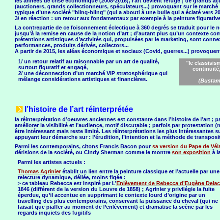
les années de crise économique (2008-2016), l’art devient refuge ; de grands act
(auctioners, grands collectionneurs, spéculateurs...) provoquant sur le marché :
typique d’une société "bling-bling" (qui a abouti à une bulle qui a éclaté vers 
3/ en réaction : un retour aux fondamentaux par exemple à la peinture figurativ
La contrepartie de ce foisonnement éclectique à 360 degrés se traduit pour le n
jusqu’à la remise en cause de la notion d’art ; d’autant plus qu’un contexte c
prétentions artistiques d’activités qui, propulsées par le marketing, sont conne
performances, produits dérivés, collectors...
A partir de 2015, les aléas économique et sociaux (Covid, guerres...) provoquen
1/ un retour relatif au raisonnable par un art de qualité,
"le classisi
surtout figuratif et engagé,
continuité,
2/ une déconnection d’un marché VIP stratosphérique qui
mélange considérations artistiques et financières.
(Bustama
l’histoire de l’art réinterprétée
la réinterprétation d’oeuvres anciennes est constante dans l’histoire de l’art ; p
améliorer la visibilité et l’audience, motif discutable ; parfois par protestation 
être intéressant mais reste limité. Les réinterprétations les plus intéressantes su
appuyant leur démarche sur : l’érudition, l’intention et la méthode de transposi
Parmi les contemporains, citons Francis Bacon pour
sa version du Pape de Vé
dérisions de la société, ou Cindy Sherman comme le montre
son exposition
à l
Parmi les artistes actuels :
Thomas Agrinier
établit un lien entre la peinture classique et l’actuelle par une
relecture dynamique, déliée, moins figée :
> ce tableau Rebecca est inspiré par L’
Enlèvement de Rebecca d’Eugène Delac
1846 (différent de la version du Louvre de 1858) ; Agrinier y privilégie la fuite
éperdue, qu’il accentue en supprimant le contexte lourd d’origine par un
travelling des plus contemporains, conservant la puissance du cheval (qui ne
faisait que piaffer au moment de l’enlèvement) et dramatise la scène par les
regards inquiets des fugitifs