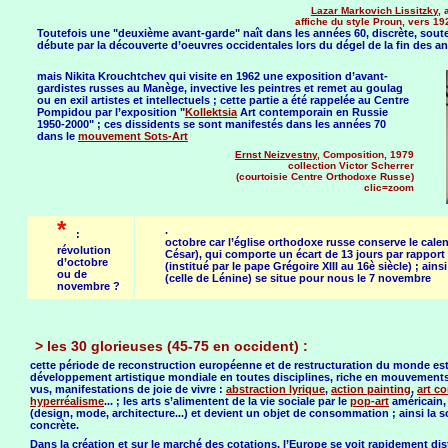
Lazar Markovich Lissitzky
, 
affiche du style Proun, vers 19
Toutefois une "deuxième avant-garde" naît dans les années 60, discrète, souter
débute par la découverte d’oeuvres occidentales lors du dégel de la fin des an
mais Nikita Krouchtchev qui visite en 1962 une exposition d’avant-
gardistes russes au Manège, invective les peintres et remet au goulag
ou en exil artistes et intellectuels ; cette partie a été rappelée au Centre
Pompidou par l’exposition "
Kollektsia
Art contemporain en Russie
1950-2000" ; ces dissidents se sont manifestés dans les années 70
dans le
mouvement Sots-Art
Ernst Neizvestny
, Composition, 1979
collection Victor Scherrer
(courtoisie Centre Orthodoxe Russe)
clic=zoom
*
.
:
octobre car l’église orthodoxe russe conserve le calend
révolution
César), qui comporte un écart de 13 jours par rapport 
d’octobre
(institué par le pape Grégoire XIII au 16è siècle) ; ain
ou de
(celle de Lénine) se situe pour nous le 7 novembre
novembre ?
> les 30 glorieuses (45-75 en occident) :
cette période de reconstruction européenne et de restructuration du monde es
développement artistique mondiale en toutes disciplines, riche en mouvement
vus, manifestations de joie de vivre :
abstraction lyrique
,
action painting
,
art c
hyperréalisme
... ; les arts s’alimentent de la vie sociale par le
pop-art
américain, 
(design, mode, architecture...) et devient un objet de consommation ; ainsi la sc
concrète.
Dans la création et sur le marché des cotations, l’Europe se voit rapidement di