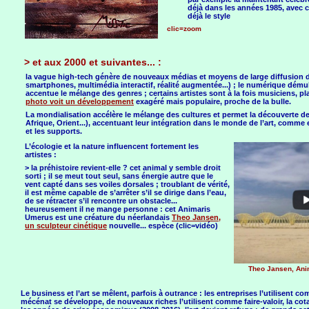
déjà dans les années 1985, avec 
déjà le style
clic=zoom
> et aux 2000 et suivantes... :
la vague high-tech génère de nouveaux médias et moyens de large diffusion 
smartphones, multimédia interactif, réalité augmentée...) ; le numérique démulti
accentue le mélange des genres ; certains artistes sont à la fois musiciens, pl
photo voit un développement
exagéré mais populaire, proche de la bulle.
La mondialisation accélère le mélange des cultures et permet la découverte de
Afrique, Orient...), accentuant leur intégration dans le monde de l’art, comme ell
et les supports.
L’écologie et la nature influencent fortement les
artistes :
> la préhistoire revient-elle ? cet animal y semble droit
sorti ; il se meut tout seul, sans énergie autre que le
vent capté dans ses voiles dorsales ; troublant de vérité,
il est même capable de s’arrêter s’il se dirige dans l’eau,
de se rétracter s’il rencontre un obstacle...
heureusement il ne mange personne : cet Animaris
Umerus est une créature du néerlandais
Theo Jansen,
un sculpteur cinétique
nouvelle... espèce (clic=vidéo)
Theo Jansen, Anima
Le business et l’art se mêlent, parfois à outrance : les entreprises l’utilisent
mécénat se développe, de nouveaux riches l’utilisent comme faire-valoir, la cot