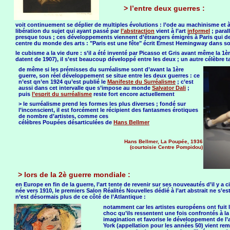
> l’entre deux guerres :
voit continuement se déplier de multiples évolutions : l’ode au machinisme et à
libération du sujet qui ayant passé par
l’abstraction
vient à l’art
informel
; paral
presque tous ; ces développements viennent d’étrangers émigrés à Paris qui devie
centre du monde des arts : "Paris est une fête" écrit Ernest Hemingway dans son
le cubisme a la vie dure : s’il a été inventé par Picasso et Gris avant même la 1
datent de 1907), il s’est beaucoup développé entre les deux ; un autre célèbre t
de même si les prémisses du surréalisme sont d’avant la 1ère
guerre, son réel développement se situe entre les deux guerres : ce
n’est qn’en 1924 qu’est publié le
Manifeste du Surréalisme
; c’est
aussi dans cet intervalle que s’impose au monde
Salvator Dali
;
puis
l’esprit du surréalisme
reste fort encore actuellement
> le surréalisme prend les formes les plus diverses ; fondé sur
l’inconscient, il est forcément le récipient des fantasmes érotiques
de nombre d’artistes, comme ces
célèbres Poupées désarticulées de
Hans Bellmer
Hans Bellmer, La Poupée, 1936
(courtoisie Centre Pompidou)
> lors de la 2è guerre mondiale :
en Europe en fin de la guerre, l’art tente de revenir sur ses nouveautés d’il y a c
née vers 1910, le premiers Salon Réalités Nouvelles dédié à l’art abstrait ne s’est
n’est désormais plus de ce côté de l’Atlantique :
notamment car les artistes européens ont fuit l
choc qu’ils ressentent une fois confrontés à la 
imagination et favorise le développement de l’a
York (appellation pour les années 50) vient rempl