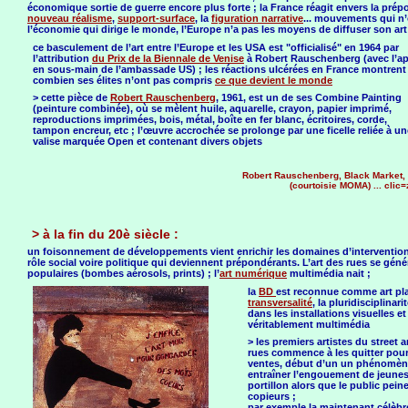
économique sortie de guerre encore plus forte ; la France réagit envers la prépo
nouveau réalisme
,
support-surface
, la
figuration narrative
... mouvements qui n’o
l’économie qui dirige le monde, l’Europe n’a pas les moyens de diffuser son ar
ce basculement de l’art entre l’Europe et les USA est "officialisé" en 1964 par
l’attribution
du Prix de la Biennale de Venise
à Robert Rauschenberg (avec l’a
en sous-main de l’ambassade US) ; les réactions ulcérées en France montrent
combien ses élites n’ont pas compris
ce que devient le monde
> cette pièce de
Robert Rauschenberg
, 1961, est un de ses Combine Painting
(peinture combinée), où se mèlent huile, aquarelle, crayon, papier imprimé,
reproductions imprimées, bois, métal, boîte en fer blanc, écritoires, corde,
tampon encreur, etc ; l’œuvre accrochée se prolonge par une ficelle reliée à un
valise marquée Open et contenant divers objets
Robert Rauschenberg, Black Market,
(courtoisie MOMA) ... clic
> à la fin du 20è siècle :
un foisonnement de développements vient enrichir les domaines d’intervention
rôle social voire politique qui deviennent prépondérants. L’art des rues se génér
populaires (bombes aérosols, prints) ; l’
art numérique
multimédia nait ;
la
BD
est reconnue comme art pla
transversalité
, la pluridisciplinar
dans les installations visuelles 
véritablement multimédia
> les premiers artistes du street a
rues commence à les quitter pour 
ventes, début d’un un phénomène
entraîner l’engouement de jeunes
portillon alors que le public pein
copieurs ;
par exemple la maintenant célèbr