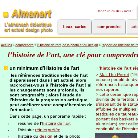
tapez un ou deux mots :
lieux, cartes
comprendre
art
Accueil
»
comprendre
»
l’Histoire de l’art, de la photo et du design
»
l’apport de l’histoire de l’
l’histoire de l’art, une clé pour comprendr
un minimum d’Histoire de l’art
l’histoire de l’art 
>
Mai-Thu Perret
(197
les références traditionnelles de l’art
espace peuplé de divi
disparaissent dans l’art actuel, alors
références historique
raccrochez-vous à l’histoire de l’art ! si
nos repères
les changements sont profonds, ils
> cette céramique re
sont progressifs ; alors l’étude de
divinité de la fertili
l’histoire de la progression artistique
s’inspirant de la sta
peut améliorer votre compréhension de
affublée de multiple
l’art actuel.
testicules de taureaux,
Dans cette page, un panorama rapide :
portent des baskets e
résumé de l’
histoire de l’art
aluminium) sont celles 
continuité de l’histoi
l’histoire
réinterprétée
histoire du
design
et de la photo