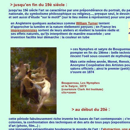
> jusqu’en fin du 19è siècle :
jusqu’au 19è siècle l’art se caractérise par une prépondérance du portrait, du pa
nationale, du symbolisme philosophique ou religieux..., presque seul, le dessin 
et sert aussi d’étude "sur le motif" (sur le lieu même à représenter) pour une pein
en Angleterre quelques audacieux comme
William Turner
tentent
d’approcher la lumière et la nature réellement perçues ; en France les
impressionnistes
sortent de leurs ateliers et révèlent la lumière réelle et
a
ses effets naturels, qu’ils interprètent de manière exacerbée ; une
invention facilite leur démarche : la couleur en tube
> ces Nymphes et satyre de Bouguereau,
pompier en fin du 19ème : belle techni
rincent l’oeil sous couvert de mytholog
Mais cette même année, Monet, Renoir, S
Anonyme Coopérative des Artistes pour
salons officiels ; ainsi le premier (pet
s’ouvre en 1874
Bouguereau, Les Nymphes
et le Satyre, 1873
(courtoisie Clark Art Institute)
clic=zoom
> au début du 20è :
cette période fabuleusement riche invente les bases de l’art contemporain ; c’
colonies, la confrontation des techniques et des arts de tous pays (expositions
d’art (photo, film...) ;
une innovation extraordinaire bouleverse le monde de l’art : l’
abstraction, une