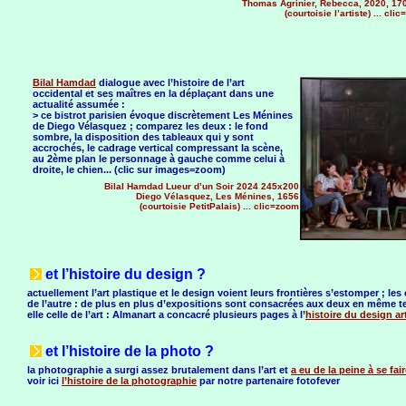
Thomas Agrinier, Rebecca, 2020, 17
(courtoisie l’artiste) ... cli
Bilal Hamdad
dialogue avec l’histoire de l’art
occidental et ses maîtres en la déplaçant dans une
actualité assumée :
> ce bistrot parisien évoque discrètement Les Ménines
de Diego Vélasquez ; comparez les deux : le fond
sombre, la disposition des tableaux qui y sont
accrochés, le cadrage vertical compressant la scène,
au 2ème plan le personnage à gauche comme celui à
droite, le chien... (clic sur images=zoom)
Bilal Hamdad Lueur d’un Soir 2024 245x200
Diego Vélasquez, Les Ménines, 1656
(courtoisie PetitPalais) ... clic=zoom
et l’histoire du design ?
actuellement l’art plastique et le design voient leurs frontières s’estomper ; le
de l’autre : de plus en plus d’expositions sont consacrées aux deux en même tem
elle celle de l’art : Almanart a concacré plusieurs pages à l’
histoire du design ar
et l’histoire de la photo ?
la photographie a surgi assez brutalement dans l’art et
a eu de la peine à se fai
voir ici
l’histoire de la photographie
par notre partenaire fotofever