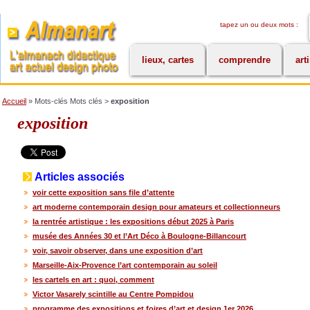
tapez un ou deux mots :
lieux, cartes
comprendre
art
Accueil
» Mots-clés Mots clés >
exposition
exposition
Articles associés
voir cette exposition sans file d’attente
art moderne contemporain design pour amateurs et collectionneurs
la rentrée artistique : les expositions début 2025 à Paris
musée des Années 30 et l’Art Déco à Boulogne-Billancourt
voir, savoir observer, dans une exposition d’art
Marseille-Aix-Provence l’art contemporain au soleil
les cartels en art : quoi, comment
Victor Vasarely scintille au Centre Pompidou
programme des expositions et foires d’art et design 1er 2026