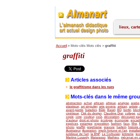
lieux, cart
Accueil
» Mots-clés Mots clés >
graffiti
graffiti
Articles associés
le graffitisme dans les rues
Mots-clés dans le même gro
abstraction
,
achat
,
africain
,
afrique
,
analyse
,
arabe
plastique
,
art singulier
,
arte povera
,
artisan
,
artiste
,
avant-garde
,
balades
,
Bâle
,
Basel
,
BD
,
berlin
,
bloc
cinétique
,
Cité du design
,
Claudine Drai
,
collage
,
co
copie
,
cote
,
couleur
,
coût
,
décoration
,
découper pap
d’auteur
,
droit et photo
,
écologie
,
économie
,
encad
espèces
,
estampe
,
exposition
,
fashion
,
faux
,
fête
,
photo
,
graffiti
,
graphisme
,
gravure
,
harlem
,
histoire 
illustrateur
,
illustration
,
impôt fortune et l’art
,
installa
juridique de l’art
,
la BNF
,
Le Corbusier
,
lettrisme
,
lex
Martine Lusardy
,
Matarasso
,
Mathieu
,
mécenat en a