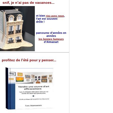
snif, je n’ai pas de vacances...
et bien
,
riez avec nous
l’art est souvent
drôle !
parcourez d’années en
années
les bonnes humeurs
d’Almanart
profitez de l’été pour y penser...