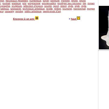
mot
,
Nouveaux Réalistes
,
numérique
,
payer
,
peinture
,
Perrotin
,
photo
,
photo
c
,
portrait
,
pratique
,
prix
,
programme
,
promenades
,
protéger ses oeuvres
,
rire
,
roman
ographie
,
sculpture
,
sélection d’expos
,
sourire
,
sport
,
street
,
style
,
style
,
style
,
,
tableau
,
tapisserie
,
technique artistique
,
textile
,
timbre
,
tourisme
,
transversal
,
trompe
eur
,
vasarely
,
vendre
,
vidéo artistique
,
week-ends d’art
Envoyez à un ami
>
haut