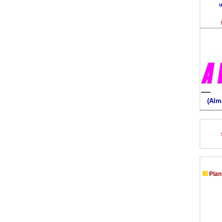
u
(Alm
Plans