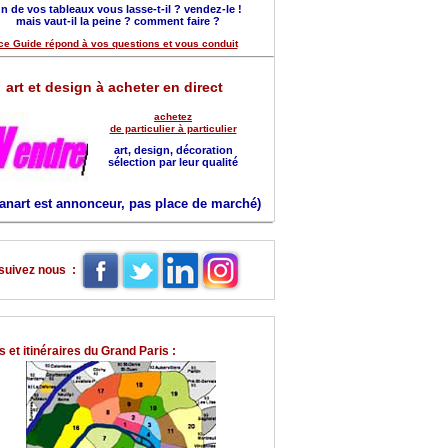
n de vos tableaux vous lasse-t-il ? vendez-le !
mais vaut-il la peine ? comment faire ?
ce Guide répond à vos questions et vous conduit
art et design à acheter en direct
achetez
de particulier à particulier
art, design, décoration
sélection par leur qualité
anart est annonceur, pas place de marché)
suivez nous :
 et itinéraires du Grand Paris :