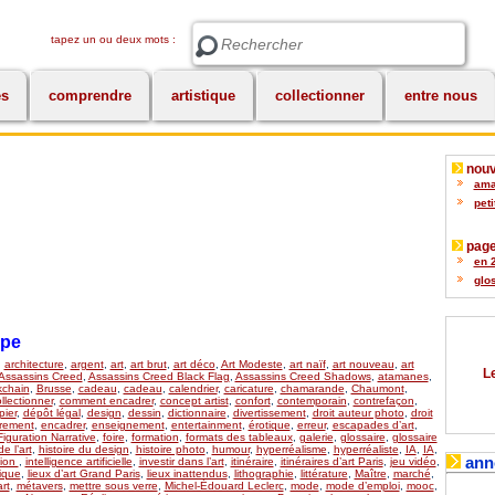
tapez un ou deux mots :
Rechercher
es
comprendre
artistique
collectionner
entre nous
nouv
amat
peti
page
en 2
glos
upe
,
architecture
,
argent
,
art
,
art brut
,
art déco
,
Art Modeste
,
art naïf
,
art nouveau
,
art
Le
Assassins Creed
,
Assassins Creed Black Flag
,
Assassins Creed Shadows
,
atamanes
,
kchain
,
Brusse
,
cadeau
,
cadeau
,
calendrier
,
caricature
,
chamarande
,
Chaumont
,
llectionner
,
comment encadrer
,
concept artist
,
confort
,
contemporain
,
contrefaçon
,
ier
,
dépôt légal
,
design
,
dessin
,
dictionnaire
,
divertissement
,
droit auteur photo
,
droit
rement
,
encadrer
,
enseignement
,
entertainment
,
érotique
,
erreur
,
escapades d’art
,
Figuration Narrative
,
foire
,
formation
,
formats des tableaux
,
galerie
,
glossaire
,
glossaire
de l’art
,
histoire du design
,
histoire photo
,
humour
,
hyperréalisme
,
hyperréaliste
,
IA
,
IA
,
ann
tion
,
intelligence artificielle
,
investir dans l’art
,
itinéraire
,
itinéraires d’art Paris
,
jeu vidéo
,
ique
,
lieux d’art Grand Paris
,
lieux inattendus
,
lithographie
,
littérature
,
Maître
,
marché
,
rt
,
métavers
,
mettre sous verre
,
Michel-Édouard Leclerc
,
mode
,
mode d’emploi
,
mooc
,