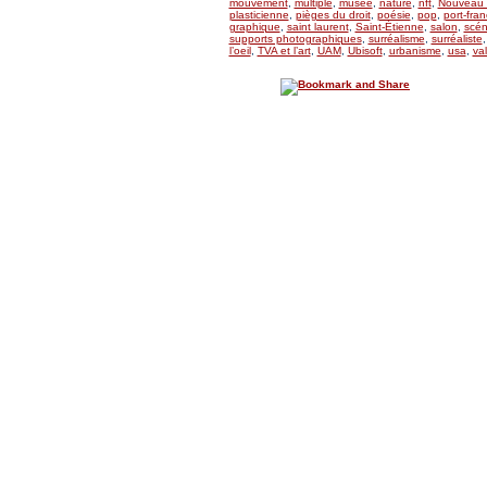
mouvement
,
multiple
,
musée
,
nature
,
nft
,
Nouveau 
plasticienne
,
pièges du droit
,
poésie
,
pop
,
port-fran
graphique
,
saint laurent
,
Saint-Étienne
,
salon
,
scén
supports photographiques
,
surréalisme
,
surréaliste
l’oeil
,
TVA et l’art
,
UAM
,
Ubisoft
,
urbanisme
,
usa
,
val