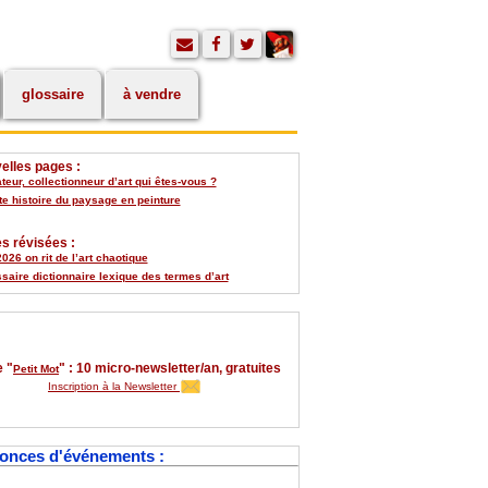
glossaire
à vendre
elles pages :
eur, collectionneur d’art qui êtes-vous ?
te histoire du paysage en peinture
s révisées :
026 on rit de l’art chaotique
saire dictionnaire lexique des termes d’art
 "
" : 10 micro-newsletter/an, gratuites
Petit Mot
Inscription à la Newsletter
onces d'événements :