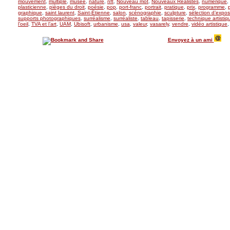
mouvement
,
multiple
,
musée
,
nature
,
nft
,
Nouveau mot
,
Nouveaux Réalistes
,
numérique
,
plasticienne
,
pièges du droit
,
poésie
,
pop
,
port-franc
,
portrait
,
pratique
,
prix
,
programme
,
graphique
,
saint laurent
,
Saint-Étienne
,
salon
,
scénographie
,
sculpture
,
sélection d’expos
supports photographiques
,
surréalisme
,
surréaliste
,
tableau
,
tapisserie
,
technique artistiq
l’oeil
,
TVA et l’art
,
UAM
,
Ubisoft
,
urbanisme
,
usa
,
valeur
,
vasarely
,
vendre
,
vidéo artistique
Envoyez à un ami