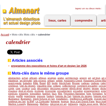
tapez un ou deux mots :
lieux, cartes
comprendre
art
Accueil
» Mots-clés Mots clés >
calendrier
calendrier
Articles associés
programme des expositions et foires d’art et design 1er 2026
Mots-clés dans le même groupe
abstraction
,
achat
,
africain
,
afrique
,
analyse
,
arabe
,
architecture
,
argent
,
art
,
art brut
,
art 
plastique
,
art singulier
,
arte povera
,
artisan
,
artiste
,
Assassins Creed
,
Assassins Creed Bla
avant-garde
,
balades
,
Bâle
,
Basel
,
BD
,
berlin
,
blockchain
,
Brusse
,
cadeau
,
cadeau
,
calen
cinétique
,
Cité du design
,
Claudine Drai
,
collage
,
collectionner
,
comment encadrer
,
concept
copie
,
cote
,
couleur
,
coût
,
décoration
,
découper papier
,
dépôt légal
,
design
,
dessin
,
dicti
d’auteur
,
droit et photo
,
écologie
,
économie
,
encadrement
,
encadrer
,
enseignement
,
ente
espèces
,
estampe
,
exposition
,
fashion
,
faux
,
fête
,
Figuration Narrative
,
foire
,
formation
,
f
photo
,
graffiti
,
graphisme
,
gravure
,
harlem
,
histoire de l’art
,
histoire du design
,
histoire ph
illustrateur
,
illustration
,
impôt fortune et l’art
,
installation
,
intelligence artificielle
,
investir dan
juridique de l’art
,
la BNF
,
Le Corbusier
,
lettrisme
,
lexique
,
lieux d’art Grand Paris
,
lieux ina
Martine Lusardy
,
Matarasso
,
Mathieu
,
mécenat en art
,
métavers
,
mettre sous verre
,
Miche