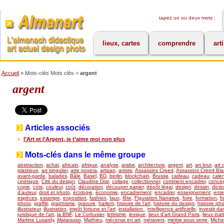
tapez un ou deux mots :
lieux, cartes
comprendre
art
Accueil
» Mots-clés Mots clés >
argent
argent
Articles associés
l’Art et l’Argent, je t’aime moi non plus
Mots-clés dans le même groupe
abstraction
,
achat
,
africain
,
afrique
,
analyse
,
arabe
,
architecture
,
argent
,
art
,
art brut
,
art 
plastique
,
art singulier
,
arte povera
,
artisan
,
artiste
,
Assassins Creed
,
Assassins Creed Bla
avant-garde
,
balades
,
Bâle
,
Basel
,
BD
,
berlin
,
blockchain
,
Brusse
,
cadeau
,
cadeau
,
calen
cinétique
,
Cité du design
,
Claudine Drai
,
collage
,
collectionner
,
comment encadrer
,
concept
copie
,
cote
,
couleur
,
coût
,
décoration
,
découper papier
,
dépôt légal
,
design
,
dessin
,
dicti
d’auteur
,
droit et photo
,
écologie
,
économie
,
encadrement
,
encadrer
,
enseignement
,
ente
espèces
,
estampe
,
exposition
,
fashion
,
faux
,
fête
,
Figuration Narrative
,
foire
,
formation
,
f
photo
,
graffiti
,
graphisme
,
gravure
,
harlem
,
histoire de l’art
,
histoire du design
,
histoire ph
illustrateur
,
illustration
,
impôt fortune et l’art
,
installation
,
intelligence artificielle
,
investir dan
juridique de l’art
,
la BNF
,
Le Corbusier
,
lettrisme
,
lexique
,
lieux d’art Grand Paris
,
lieux ina
Martine Lusardy
,
Matarasso
,
Mathieu
,
mécenat en art
,
métavers
,
mettre sous verre
,
Miche