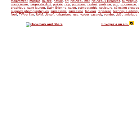
mouvement
,
multiple
,
musée
,
nature
,
nft
,
Nouveau mot
,
Nouveaux Réalistes
,
numérique
,
plasticienne
,
pièges du droit
,
poésie
,
pop
,
port-franc
,
portrait
,
pratique
,
prix
,
programme
,
graphique
,
saint laurent
,
Saint-Étienne
,
salon
,
scénographie
,
sculpture
,
sélection d’expos
supports photographiques
,
surréalisme
,
surréaliste
,
tableau
,
tapisserie
,
technique artistiq
l’oeil
,
TVA et l’art
,
UAM
,
Ubisoft
,
urbanisme
,
usa
,
valeur
,
vasarely
,
vendre
,
vidéo artistique
Envoyez à un ami