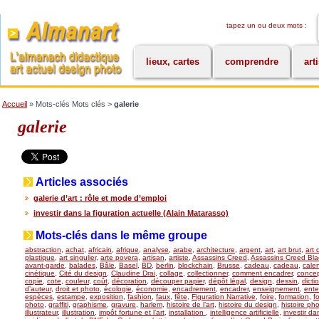
tapez un ou deux mots :
lieux, cartes
comprendre
art
Accueil
» Mots-clés Mots clés >
galerie
galerie
Articles associés
galerie d’art : rôle et mode d’emploi
investir dans la figuration actuelle (Alain Matarasso)
Mots-clés dans le même groupe
abstraction
,
achat
,
africain
,
afrique
,
analyse
,
arabe
,
architecture
,
argent
,
art
,
art brut
,
art 
plastique
,
art singulier
,
arte povera
,
artisan
,
artiste
,
Assassins Creed
,
Assassins Creed Bla
avant-garde
,
balades
,
Bâle
,
Basel
,
BD
,
berlin
,
blockchain
,
Brusse
,
cadeau
,
cadeau
,
calen
cinétique
,
Cité du design
,
Claudine Drai
,
collage
,
collectionner
,
comment encadrer
,
concept
copie
,
cote
,
couleur
,
coût
,
décoration
,
découper papier
,
dépôt légal
,
design
,
dessin
,
dicti
d’auteur
,
droit et photo
,
écologie
,
économie
,
encadrement
,
encadrer
,
enseignement
,
ente
espèces
,
estampe
,
exposition
,
fashion
,
faux
,
fête
,
Figuration Narrative
,
foire
,
formation
,
f
photo
,
graffiti
,
graphisme
,
gravure
,
harlem
,
histoire de l’art
,
histoire du design
,
histoire ph
illustrateur
,
illustration
,
impôt fortune et l’art
,
installation
,
intelligence artificielle
,
investir dan