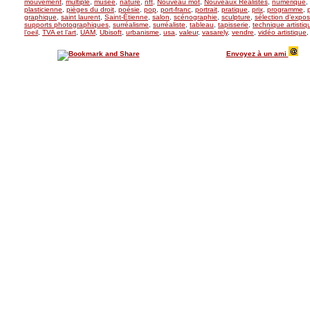
mouvement
,
multiple
,
musée
,
nature
,
nft
,
Nouveau mot
,
Nouveaux Réalistes
,
numérique
,
plasticienne
,
pièges du droit
,
poésie
,
pop
,
port-franc
,
portrait
,
pratique
,
prix
,
programme
,
graphique
,
saint laurent
,
Saint-Étienne
,
salon
,
scénographie
,
sculpture
,
sélection d’expos
supports photographiques
,
surréalisme
,
surréaliste
,
tableau
,
tapisserie
,
technique artistiq
l’oeil
,
TVA et l’art
,
UAM
,
Ubisoft
,
urbanisme
,
usa
,
valeur
,
vasarely
,
vendre
,
vidéo artistique
Envoyez à un ami