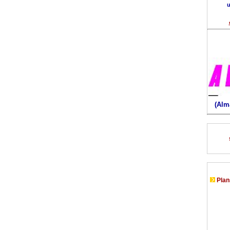
u
(Alm
Plans