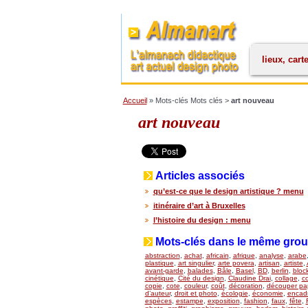
lieux, cart
Accueil
» Mots-clés Mots clés >
art nouveau
art nouveau
Articles associés
qu’est-ce que le design artistique ? menu
itinéraire d’art à Bruxelles
l’histoire du design : menu
Mots-clés dans le même gro
abstraction
,
achat
,
africain
,
afrique
,
analyse
,
arabe
plastique
,
art singulier
,
arte povera
,
artisan
,
artiste
,
avant-garde
,
balades
,
Bâle
,
Basel
,
BD
,
berlin
,
bloc
cinétique
,
Cité du design
,
Claudine Drai
,
collage
,
co
copie
,
cote
,
couleur
,
coût
,
décoration
,
découper pap
d’auteur
,
droit et photo
,
écologie
,
économie
,
encad
espèces
,
estampe
,
exposition
,
fashion
,
faux
,
fête
,