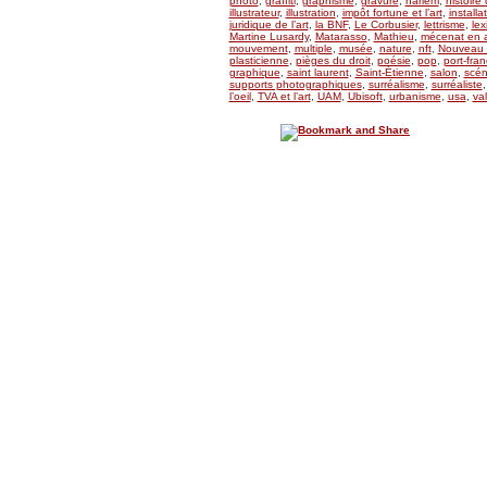
photo
,
graffiti
,
graphisme
,
gravure
,
harlem
,
histoire 
illustrateur
,
illustration
,
impôt fortune et l’art
,
installa
juridique de l’art
,
la BNF
,
Le Corbusier
,
lettrisme
,
lex
Martine Lusardy
,
Matarasso
,
Mathieu
,
mécenat en a
mouvement
,
multiple
,
musée
,
nature
,
nft
,
Nouveau 
plasticienne
,
pièges du droit
,
poésie
,
pop
,
port-fran
graphique
,
saint laurent
,
Saint-Étienne
,
salon
,
scén
supports photographiques
,
surréalisme
,
surréaliste
l’oeil
,
TVA et l’art
,
UAM
,
Ubisoft
,
urbanisme
,
usa
,
val