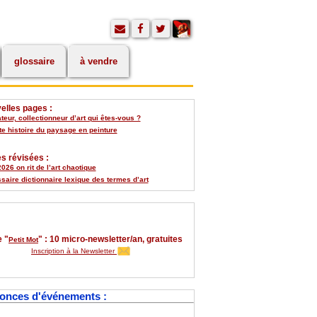
glossaire
à vendre
elles pages :
eur, collectionneur d’art qui êtes-vous ?
te histoire du paysage en peinture
s révisées :
026 on rit de l’art chaotique
saire dictionnaire lexique des termes d’art
 "
" : 10 micro-newsletter/an, gratuites
Petit Mot
Inscription à la Newsletter
onces d'événements :