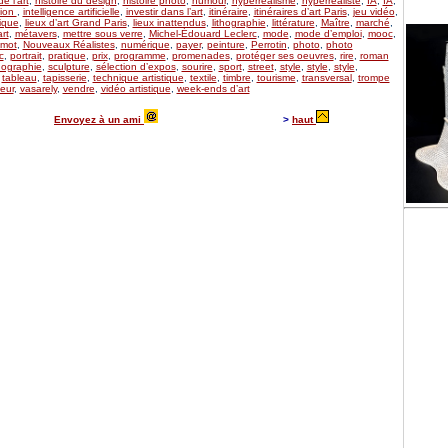
de l’art
,
histoire du design
,
histoire photo
,
humour
,
hyperréalisme
,
hyperréaliste
,
IA
,
IA
,
tion
,
intelligence artificielle
,
investir dans l’art
,
itinéraire
,
itinéraires d’art Paris
,
jeu vidéo
,
ique
,
lieux d’art Grand Paris
,
lieux inattendus
,
lithographie
,
littérature
,
Maître
,
marché
,
rt
,
métavers
,
mettre sous verre
,
Michel-Édouard Leclerc
,
mode
,
mode d’emploi
,
mooc
,
mot
,
Nouveaux Réalistes
,
numérique
,
payer
,
peinture
,
Perrotin
,
photo
,
photo
c
,
portrait
,
pratique
,
prix
,
programme
,
promenades
,
protéger ses oeuvres
,
rire
,
roman
ographie
,
sculpture
,
sélection d’expos
,
sourire
,
sport
,
street
,
style
,
style
,
style
,
,
tableau
,
tapisserie
,
technique artistique
,
textile
,
timbre
,
tourisme
,
transversal
,
trompe
eur
,
vasarely
,
vendre
,
vidéo artistique
,
week-ends d’art
Envoyez à un ami
>
haut