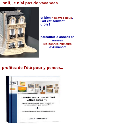
snif, je n’ai pas de vacances...
et bien
,
riez avec nous
l’art est souvent
drôle !
parcourez d’années en
années
les bonnes humeurs
d’Almanart
profitez de l’été pour y penser...