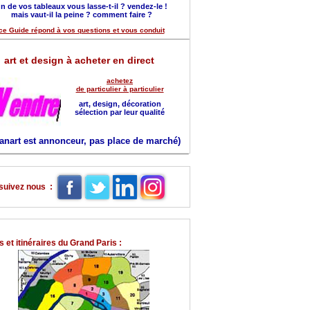
n de vos tableaux vous lasse-t-il ? vendez-le !
mais vaut-il la peine ? comment faire ?
ce Guide répond à vos questions et vous conduit
art et design à acheter en direct
achetez
de particulier à particulier
art, design, décoration
sélection par leur qualité
anart est annonceur, pas place de marché)
suivez nous :
 et itinéraires du Grand Paris :