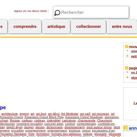
tapez un ou deux mots :
Rechercher
es
comprendre
artistique
collectionner
entre nous
nouv
amat
peti
page
en 2
glos
Le
upe
,
architecture
,
argent
,
art
,
art brut
,
art déco
,
Art Modeste
,
art naïf
,
art nouveau
,
art
Assassins Creed
,
Assassins Creed Black Flag
,
Assassins Creed Shadows
,
atamanes
,
kchain
,
Brusse
,
cadeau
,
cadeau
,
calendrier
,
caricature
,
chamarande
,
Chaumont
,
llectionner
,
comment encadrer
,
concept artist
,
confort
,
contemporain
,
contrefaçon
,
ier
,
dépôt légal
,
design
,
dessin
,
dictionnaire
,
divertissement
,
droit auteur photo
,
droit
ann
rement
,
encadrer
,
enseignement
,
entertainment
,
érotique
,
erreur
,
escapades d’art
,
Figuration Narrative
,
foire
,
formation
,
formats des tableaux
,
galerie
,
glossaire
,
glossaire