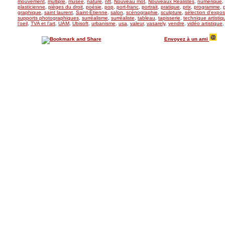
mouvement
,
multiple
,
musée
,
nature
,
nft
,
Nouveau mot
,
Nouveaux Réalistes
,
numérique
,
plasticienne
,
pièges du droit
,
poésie
,
pop
,
port-franc
,
portrait
,
pratique
,
prix
,
programme
,
graphique
,
saint laurent
,
Saint-Étienne
,
salon
,
scénographie
,
sculpture
,
sélection d’expos
supports photographiques
,
surréalisme
,
surréaliste
,
tableau
,
tapisserie
,
technique artistiq
l’oeil
,
TVA et l’art
,
UAM
,
Ubisoft
,
urbanisme
,
usa
,
valeur
,
vasarely
,
vendre
,
vidéo artistique
Envoyez à un ami