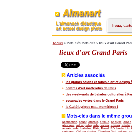
lieux, cart
Accueil
» Mots-clés Mots clés >
lieux d’art Grand Pari
lieux d’art Grand Paris
Articles associés
les grands salons et foires d’art et design 
centres d’art inattendus de Paris
des week-ends de balades culturelles à Par
escapades vertes dans le Grand Paris
la Gaité Lyrique est... numérique !
Mots-clés dans le même gro
abstraction
,
achat
,
africain
,
afrique
,
analyse
,
arabe
plastique
,
art singulier
,
arte povera
,
artisan
,
artiste
,
avant-garde
,
balades
,
Bâle
,
Basel
,
BD
,
berlin
,
bloc
cinétique
,
Cité du design
,
Claudine Drai
,
collage
,
co