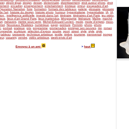
ier
,
dépôt légal
,
design
,
dessin
,
dictionnaire
,
divertissement
,
droit auteur photo
,
droit
rement
,
encadrer
,
enseignement
,
entertainment
,
érotique
,
erreur
,
escapades d’art
,
Figuration Narrative
,
foire
,
formation
,
formats des tableaux
,
galerie
,
glossaire
,
glossaire
de l’art
,
histoire du design
,
histoire photo
,
humour
,
hyperréalisme
,
hyperréaliste
,
IA
,
IA
,
tion
,
intelligence artificielle
,
investir dans l’art
,
itinéraire
,
itinéraires d’art Paris
,
jeu vidéo
,
ique
,
lieux d’art Grand Paris
,
lieux inattendus
,
lithographie
,
littérature
,
Maître
,
marché
,
rt
,
métavers
,
mettre sous verre
,
Michel-Édouard Leclerc
,
mode
,
mode d’emploi
,
mooc
,
mot
,
Nouveaux Réalistes
,
numérique
,
payer
,
peinture
,
Perrotin
,
photo
,
photo
c
,
portrait
,
pratique
,
prix
,
programme
,
promenades
,
protéger ses oeuvres
,
rire
,
roman
ographie
,
sculpture
,
sélection d’expos
,
sourire
,
sport
,
street
,
style
,
style
,
style
,
,
tableau
,
tapisserie
,
technique artistique
,
textile
,
timbre
,
tourisme
,
transversal
,
trompe
eur
,
vasarely
,
vendre
,
vidéo artistique
,
week-ends d’art
Envoyez à un ami
>
haut