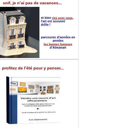
snif, je n’ai pas de vacances...
et bien
,
riez avec nous
l’art est souvent
drôle !
parcourez d’années en
années
les bonnes humeurs
d’Almanart
profitez de l’été pour y penser...