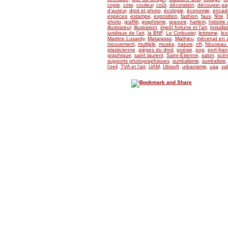
copie
,
cote
,
couleur
,
coût
,
décoration
,
découper pap
d’auteur
,
droit et photo
,
écologie
,
économie
,
encad
espèces
,
estampe
,
exposition
,
fashion
,
faux
,
fête
,
photo
,
graffiti
,
graphisme
,
gravure
,
harlem
,
histoire 
illustrateur
,
illustration
,
impôt fortune et l’art
,
installa
juridique de l’art
,
la BNF
,
Le Corbusier
,
lettrisme
,
lex
Martine Lusardy
,
Matarasso
,
Mathieu
,
mécenat en a
mouvement
,
multiple
,
musée
,
nature
,
nft
,
Nouveau 
plasticienne
,
pièges du droit
,
poésie
,
pop
,
port-fran
graphique
,
saint laurent
,
Saint-Étienne
,
salon
,
scén
supports photographiques
,
surréalisme
,
surréaliste
l’oeil
,
TVA et l’art
,
UAM
,
Ubisoft
,
urbanisme
,
usa
,
val