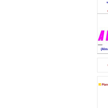
u
(Alm
Plans