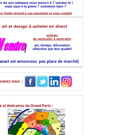
n de vos tableaux vous lasse-t-il ? vendez-le !
mais vaut-il la peine ? comment faire ?
ce Guide répond à vos questions et vous conduit
art et design à acheter en direct
achetez
de particulier à particulier
art, design, décoration
sélection par leur qualité
anart est annonceur, pas place de marché)
suivez nous :
 et itinéraires du Grand Paris :