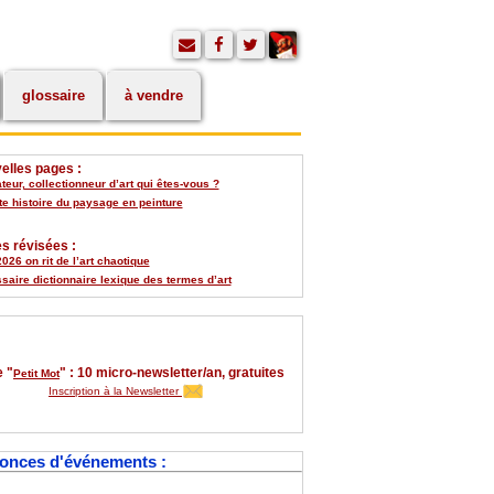
glossaire
à vendre
elles pages :
eur, collectionneur d’art qui êtes-vous ?
te histoire du paysage en peinture
s révisées :
026 on rit de l’art chaotique
saire dictionnaire lexique des termes d’art
 "
" : 10 micro-newsletter/an, gratuites
Petit Mot
Inscription à la Newsletter
onces d'événements :