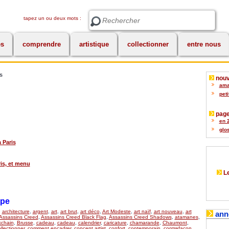
tapez un ou deux mots :
Rechercher
es
comprendre
artistique
collectionner
entre nous
s
nouv
amat
peti
page
en 2
glos
à Paris
is, et menu
Le
upe
,
architecture
,
argent
,
art
,
art brut
,
art déco
,
Art Modeste
,
art naïf
,
art nouveau
,
art
ann
Assassins Creed
,
Assassins Creed Black Flag
,
Assassins Creed Shadows
,
atamanes
,
kchain
,
Brusse
,
cadeau
,
cadeau
,
calendrier
,
caricature
,
chamarande
,
Chaumont
,
llectionner
,
comment encadrer
,
concept artist
,
confort
,
contemporain
,
contrefaçon
,