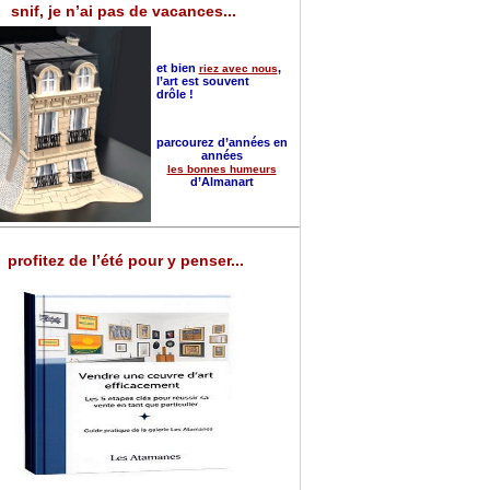
snif, je n’ai pas de vacances...
et bien
,
riez avec nous
l’art est souvent
drôle !
parcourez d’années en
années
les bonnes humeurs
d’Almanart
profitez de l’été pour y penser...