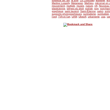
juridique de l’art
,
la BNF
,
Le Corbusier
,
lettrisme
,
lex
Martine Lusardy
,
Matarasso
,
Mathieu
,
mécenat en a
mouvement
,
multiple
,
musée
,
nature
,
nft
,
Nouveau 
plasticienne
,
pièges du droit
,
poésie
,
pop
,
port-fran
graphique
,
saint laurent
,
Saint-Étienne
,
salon
,
scén
supports photographiques
,
surréalisme
,
surréaliste
l’oeil
,
TVA et l’art
,
UAM
,
Ubisoft
,
urbanisme
,
usa
,
val