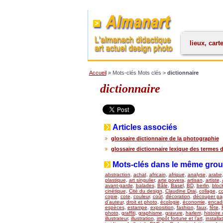
lieux, cart
Accueil
» Mots-clés Mots clés >
dictionnaire
dictionnaire
Articles associés
glossaire dictionnaire de la photographie
glossaire dictionnaire lexique des termes d
Mots-clés dans le même gro
abstraction
,
achat
,
africain
,
afrique
,
analyse
,
arabe
plastique
,
art singulier
,
arte povera
,
artisan
,
artiste
,
avant-garde
,
balades
,
Bâle
,
Basel
,
BD
,
berlin
,
bloc
cinétique
,
Cité du design
,
Claudine Drai
,
collage
,
co
copie
,
cote
,
couleur
,
coût
,
décoration
,
découper pap
d’auteur
,
droit et photo
,
écologie
,
économie
,
encad
espèces
,
estampe
,
exposition
,
fashion
,
faux
,
fête
,
photo
,
graffiti
,
graphisme
,
gravure
,
harlem
,
histoire 
illustrateur
,
illustration
,
impôt fortune et l’art
,
installa