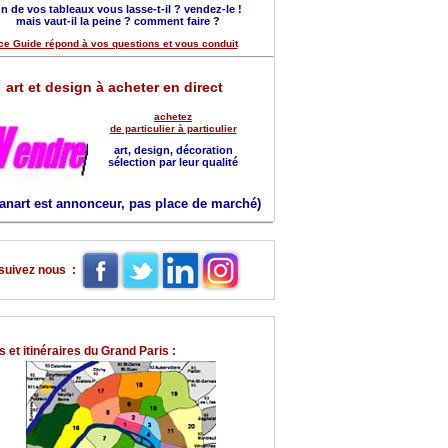
n de vos tableaux vous lasse-t-il ? vendez-le !
mais vaut-il la peine ? comment faire ?
ce Guide répond à vos questions et vous conduit
art et design à acheter en direct
achetez
de particulier à particulier
art, design, décoration
sélection par leur qualité
anart est annonceur, pas place de marché)
suivez nous :
 et itinéraires du Grand Paris :