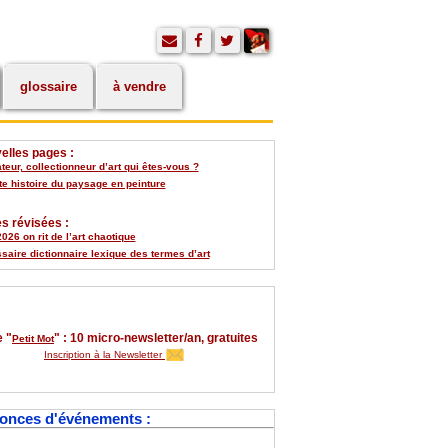
glossaire
à vendre
elles pages :
eur, collectionneur d’art qui êtes-vous ?
te histoire du paysage en peinture
s révisées :
026 on rit de l’art chaotique
saire dictionnaire lexique des termes d’art
 "
" : 10 micro-newsletter/an, gratuites
Petit Mot
Inscription à la Newsletter
onces d'événements :