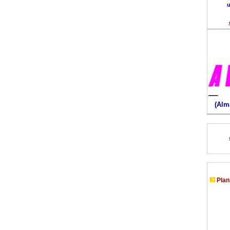
u
(Alm
Plans