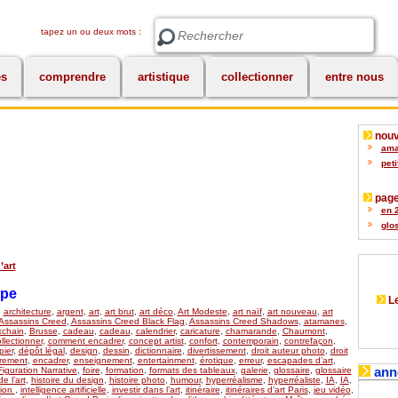
tapez un ou deux mots :
Rechercher
es
comprendre
artistique
collectionner
entre nous
nouv
amat
peti
page
en 2
glos
’art
upe
Le
,
architecture
,
argent
,
art
,
art brut
,
art déco
,
Art Modeste
,
art naïf
,
art nouveau
,
art
Assassins Creed
,
Assassins Creed Black Flag
,
Assassins Creed Shadows
,
atamanes
,
kchain
,
Brusse
,
cadeau
,
cadeau
,
calendrier
,
caricature
,
chamarande
,
Chaumont
,
llectionner
,
comment encadrer
,
concept artist
,
confort
,
contemporain
,
contrefaçon
,
ier
,
dépôt légal
,
design
,
dessin
,
dictionnaire
,
divertissement
,
droit auteur photo
,
droit
rement
,
encadrer
,
enseignement
,
entertainment
,
érotique
,
erreur
,
escapades d’art
,
ann
Figuration Narrative
,
foire
,
formation
,
formats des tableaux
,
galerie
,
glossaire
,
glossaire
de l’art
,
histoire du design
,
histoire photo
,
humour
,
hyperréalisme
,
hyperréaliste
,
IA
,
IA
,
tion
,
intelligence artificielle
,
investir dans l’art
,
itinéraire
,
itinéraires d’art Paris
,
jeu vidéo
,