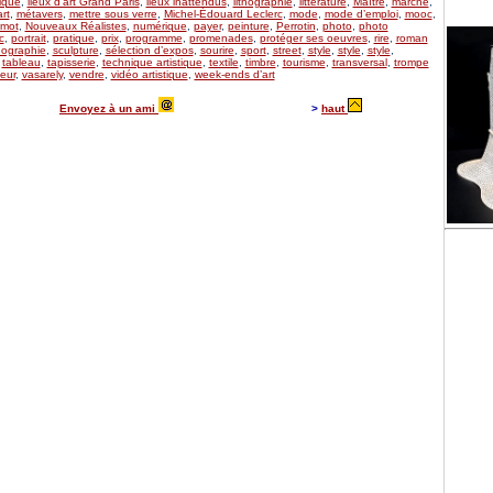
ique
,
lieux d’art Grand Paris
,
lieux inattendus
,
lithographie
,
littérature
,
Maître
,
marché
,
rt
,
métavers
,
mettre sous verre
,
Michel-Édouard Leclerc
,
mode
,
mode d’emploi
,
mooc
,
mot
,
Nouveaux Réalistes
,
numérique
,
payer
,
peinture
,
Perrotin
,
photo
,
photo
c
,
portrait
,
pratique
,
prix
,
programme
,
promenades
,
protéger ses oeuvres
,
rire
,
roman
ographie
,
sculpture
,
sélection d’expos
,
sourire
,
sport
,
street
,
style
,
style
,
style
,
,
tableau
,
tapisserie
,
technique artistique
,
textile
,
timbre
,
tourisme
,
transversal
,
trompe
eur
,
vasarely
,
vendre
,
vidéo artistique
,
week-ends d’art
Envoyez à un ami
>
haut