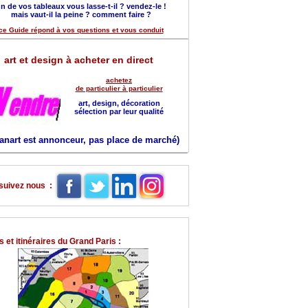
n de vos tableaux vous lasse-t-il ? vendez-le !
mais vaut-il la peine ? comment faire ?
ce Guide répond à vos questions et vous conduit
art et design à acheter en direct
achetez
de particulier à particulier
art, design, décoration
sélection par leur qualité
anart est annonceur, pas place de marché)
suivez nous :
 et itinéraires du Grand Paris :