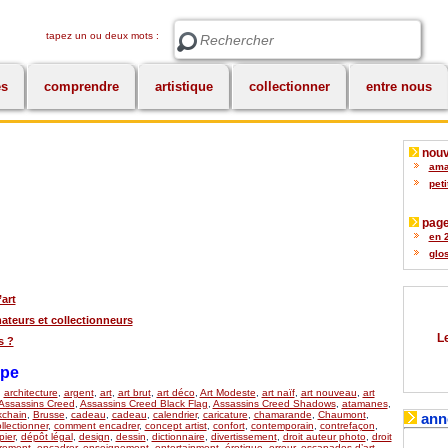
tapez un ou deux mots :
Rechercher
es
comprendre
artistique
collectionner
entre nous
nouv
amat
peti
page
en 2
glos
’art
teurs et collectionneurs
Le
s ?
upe
,
architecture
,
argent
,
art
,
art brut
,
art déco
,
Art Modeste
,
art naïf
,
art nouveau
,
art
Assassins Creed
,
Assassins Creed Black Flag
,
Assassins Creed Shadows
,
atamanes
,
kchain
,
Brusse
,
cadeau
,
cadeau
,
calendrier
,
caricature
,
chamarande
,
Chaumont
,
ann
llectionner
,
comment encadrer
,
concept artist
,
confort
,
contemporain
,
contrefaçon
,
ier
,
dépôt légal
,
design
,
dessin
,
dictionnaire
,
divertissement
,
droit auteur photo
,
droit
rement
,
encadrer
,
enseignement
,
entertainment
,
érotique
,
erreur
,
escapades d’art
,