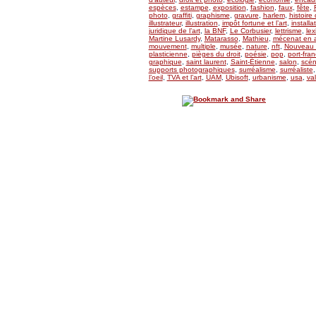
espèces
,
estampe
,
exposition
,
fashion
,
faux
,
fête
,
photo
,
graffiti
,
graphisme
,
gravure
,
harlem
,
histoire 
illustrateur
,
illustration
,
impôt fortune et l’art
,
installa
juridique de l’art
,
la BNF
,
Le Corbusier
,
lettrisme
,
lex
Martine Lusardy
,
Matarasso
,
Mathieu
,
mécenat en a
mouvement
,
multiple
,
musée
,
nature
,
nft
,
Nouveau 
plasticienne
,
pièges du droit
,
poésie
,
pop
,
port-fran
graphique
,
saint laurent
,
Saint-Étienne
,
salon
,
scén
supports photographiques
,
surréalisme
,
surréaliste
l’oeil
,
TVA et l’art
,
UAM
,
Ubisoft
,
urbanisme
,
usa
,
val