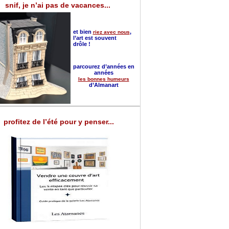
snif, je n’ai pas de vacances...
et bien
,
riez avec nous
l’art est souvent
drôle !
parcourez d’années en
années
les bonnes humeurs
d’Almanart
profitez de l’été pour y penser...