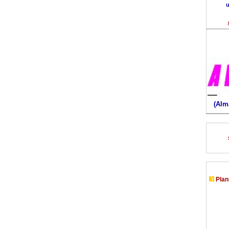
u
(Alm
Plans