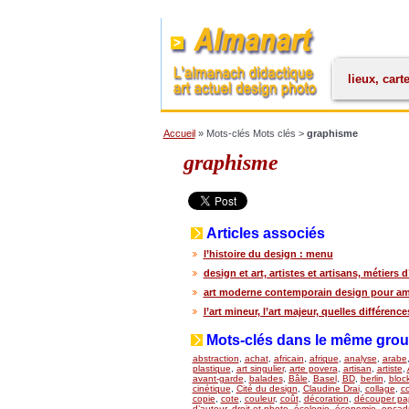
lieux, cart
Accueil
» Mots-clés Mots clés >
graphisme
graphisme
Articles associés
l’histoire du design : menu
design et art, artistes et artisans, métiers d
art moderne contemporain design pour ama
l’art mineur, l’art majeur, quelles différence
Mots-clés dans le même gro
abstraction
,
achat
,
africain
,
afrique
,
analyse
,
arabe
plastique
,
art singulier
,
arte povera
,
artisan
,
artiste
,
avant-garde
,
balades
,
Bâle
,
Basel
,
BD
,
berlin
,
bloc
cinétique
,
Cité du design
,
Claudine Drai
,
collage
,
co
copie
,
cote
,
couleur
,
coût
,
décoration
,
découper pap
d’auteur
,
droit et photo
,
écologie
,
économie
,
encad