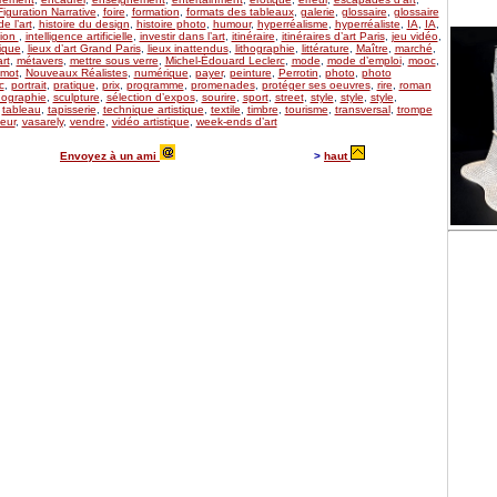
Figuration Narrative
,
foire
,
formation
,
formats des tableaux
,
galerie
,
glossaire
,
glossaire
de l’art
,
histoire du design
,
histoire photo
,
humour
,
hyperréalisme
,
hyperréaliste
,
IA
,
IA
,
tion
,
intelligence artificielle
,
investir dans l’art
,
itinéraire
,
itinéraires d’art Paris
,
jeu vidéo
,
ique
,
lieux d’art Grand Paris
,
lieux inattendus
,
lithographie
,
littérature
,
Maître
,
marché
,
rt
,
métavers
,
mettre sous verre
,
Michel-Édouard Leclerc
,
mode
,
mode d’emploi
,
mooc
,
mot
,
Nouveaux Réalistes
,
numérique
,
payer
,
peinture
,
Perrotin
,
photo
,
photo
c
,
portrait
,
pratique
,
prix
,
programme
,
promenades
,
protéger ses oeuvres
,
rire
,
roman
ographie
,
sculpture
,
sélection d’expos
,
sourire
,
sport
,
street
,
style
,
style
,
style
,
,
tableau
,
tapisserie
,
technique artistique
,
textile
,
timbre
,
tourisme
,
transversal
,
trompe
eur
,
vasarely
,
vendre
,
vidéo artistique
,
week-ends d’art
Envoyez à un ami
>
haut