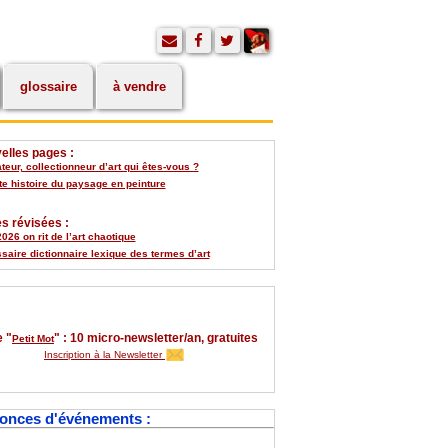
glossaire
à vendre
elles pages :
eur, collectionneur d’art qui êtes-vous ?
te histoire du paysage en peinture
s révisées :
026 on rit de l’art chaotique
saire dictionnaire lexique des termes d’art
 "
" : 10 micro-newsletter/an, gratuites
Petit Mot
Inscription à la Newsletter
onces d'événements :