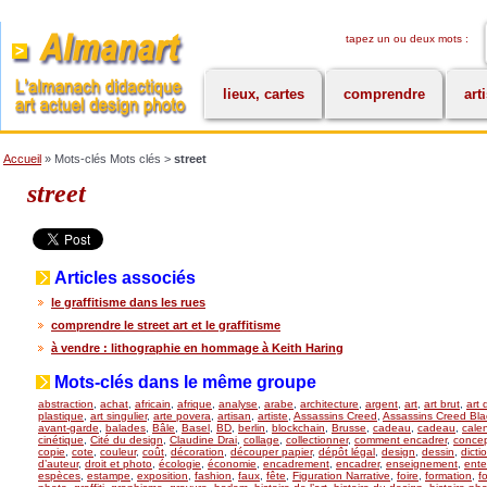
tapez un ou deux mots :
lieux, cartes
comprendre
art
Accueil
» Mots-clés Mots clés >
street
street
Articles associés
le graffitisme dans les rues
comprendre le street art et le graffitisme
à vendre : lithographie en hommage à Keith Haring
Mots-clés dans le même groupe
abstraction
,
achat
,
africain
,
afrique
,
analyse
,
arabe
,
architecture
,
argent
,
art
,
art brut
,
art 
plastique
,
art singulier
,
arte povera
,
artisan
,
artiste
,
Assassins Creed
,
Assassins Creed Bla
avant-garde
,
balades
,
Bâle
,
Basel
,
BD
,
berlin
,
blockchain
,
Brusse
,
cadeau
,
cadeau
,
calen
cinétique
,
Cité du design
,
Claudine Drai
,
collage
,
collectionner
,
comment encadrer
,
concept
copie
,
cote
,
couleur
,
coût
,
décoration
,
découper papier
,
dépôt légal
,
design
,
dessin
,
dicti
d’auteur
,
droit et photo
,
écologie
,
économie
,
encadrement
,
encadrer
,
enseignement
,
ente
espèces
,
estampe
,
exposition
,
fashion
,
faux
,
fête
,
Figuration Narrative
,
foire
,
formation
,
f