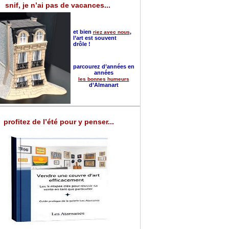
snif, je n’ai pas de vacances...
et bien
,
riez avec nous
l’art est souvent
drôle !
parcourez d’années en
années
les bonnes humeurs
d’Almanart
profitez de l’été pour y penser...