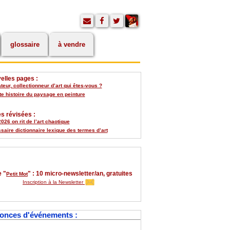
glossaire
à vendre
elles pages :
eur, collectionneur d’art qui êtes-vous ?
te histoire du paysage en peinture
s révisées :
026 on rit de l’art chaotique
saire dictionnaire lexique des termes d’art
 "
" : 10 micro-newsletter/an, gratuites
Petit Mot
Inscription à la Newsletter
onces d'événements :