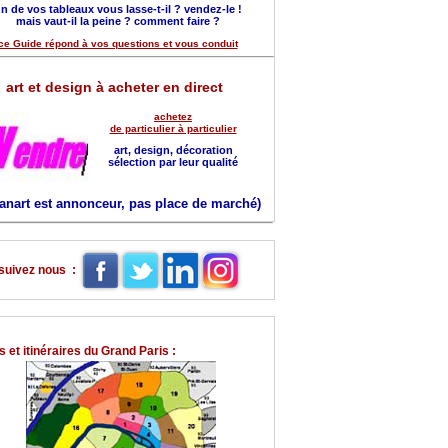
n de vos tableaux vous lasse-t-il ? vendez-le !
mais vaut-il la peine ? comment faire ?
ce Guide répond à vos questions et vous conduit
art et design à acheter en direct
achetez
de particulier à particulier
art, design, décoration
sélection par leur qualité
anart est annonceur, pas place de marché)
suivez nous :
 et itinéraires du Grand Paris :