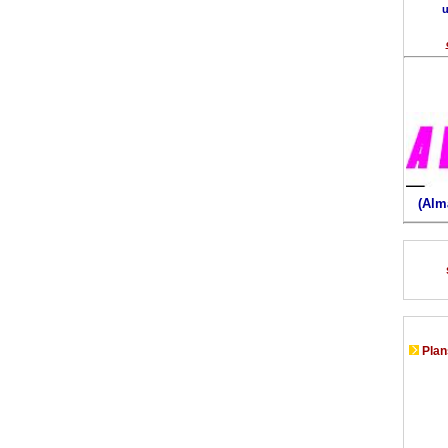
u
(Alm
Plans