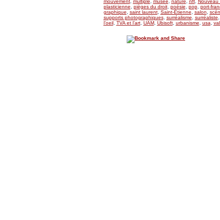
mouvement
,
multiple
,
musée
,
nature
,
nft
,
Nouveau 
plasticienne
,
pièges du droit
,
poésie
,
pop
,
port-fran
graphique
,
saint laurent
,
Saint-Étienne
,
salon
,
scén
supports photographiques
,
surréalisme
,
surréaliste
l’oeil
,
TVA et l’art
,
UAM
,
Ubisoft
,
urbanisme
,
usa
,
val