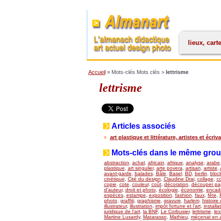
lieux, cart
Accueil
» Mots-clés Mots clés >
lettrisme
lettrisme
Articles associés
art plastique et littérature, artistes et écriv
Mots-clés dans le même gro
abstraction
,
achat
,
africain
,
afrique
,
analyse
,
arabe
plastique
,
art singulier
,
arte povera
,
artisan
,
artiste
,
avant-garde
,
balades
,
Bâle
,
Basel
,
BD
,
berlin
,
bloc
cinétique
,
Cité du design
,
Claudine Drai
,
collage
,
co
copie
,
cote
,
couleur
,
coût
,
décoration
,
découper pap
d’auteur
,
droit et photo
,
écologie
,
économie
,
encad
espèces
,
estampe
,
exposition
,
fashion
,
faux
,
fête
,
photo
,
graffiti
,
graphisme
,
gravure
,
harlem
,
histoire 
illustrateur
,
illustration
,
impôt fortune et l’art
,
installa
juridique de l’art
,
la BNF
,
Le Corbusier
,
lettrisme
,
lex
Martine Lusardy
,
Matarasso
,
Mathieu
,
mécenat en a