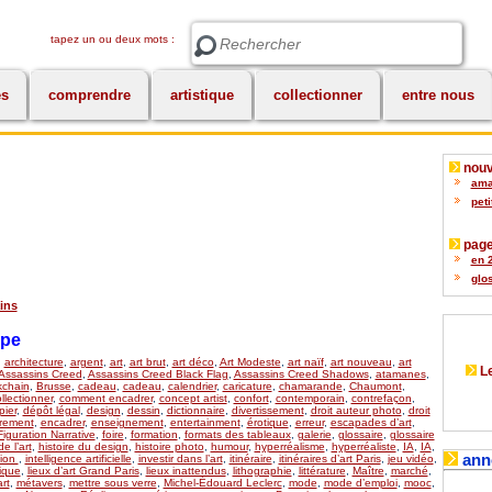
tapez un ou deux mots :
Rechercher
es
comprendre
artistique
collectionner
entre nous
nouv
amat
peti
page
en 2
glos
ains
upe
,
architecture
,
argent
,
art
,
art brut
,
art déco
,
Art Modeste
,
art naïf
,
art nouveau
,
art
Le
Assassins Creed
,
Assassins Creed Black Flag
,
Assassins Creed Shadows
,
atamanes
,
kchain
,
Brusse
,
cadeau
,
cadeau
,
calendrier
,
caricature
,
chamarande
,
Chaumont
,
llectionner
,
comment encadrer
,
concept artist
,
confort
,
contemporain
,
contrefaçon
,
ier
,
dépôt légal
,
design
,
dessin
,
dictionnaire
,
divertissement
,
droit auteur photo
,
droit
rement
,
encadrer
,
enseignement
,
entertainment
,
érotique
,
erreur
,
escapades d’art
,
Figuration Narrative
,
foire
,
formation
,
formats des tableaux
,
galerie
,
glossaire
,
glossaire
de l’art
,
histoire du design
,
histoire photo
,
humour
,
hyperréalisme
,
hyperréaliste
,
IA
,
IA
,
ann
tion
,
intelligence artificielle
,
investir dans l’art
,
itinéraire
,
itinéraires d’art Paris
,
jeu vidéo
,
ique
,
lieux d’art Grand Paris
,
lieux inattendus
,
lithographie
,
littérature
,
Maître
,
marché
,
rt
,
métavers
,
mettre sous verre
,
Michel-Édouard Leclerc
,
mode
,
mode d’emploi
,
mooc
,