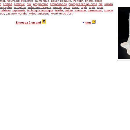
mot
,
Nouveaux Réalistes
,
numérique
,
payer
,
peinture
,
Perrotin
,
photo
,
photo
c
,
portrait
,
pratique
,
prix
,
programme
,
promenades
,
protéger ses oeuvres
,
rire
,
roman
ographie
,
sculpture
,
sélection d’expos
,
sourire
,
sport
,
street
,
style
,
style
,
style
,
,
tableau
,
tapisserie
,
technique artistique
,
textile
,
timbre
,
tourisme
,
transversal
,
trompe
eur
,
vasarely
,
vendre
,
vidéo artistique
,
week-ends d’art
Envoyez à un ami
>
haut