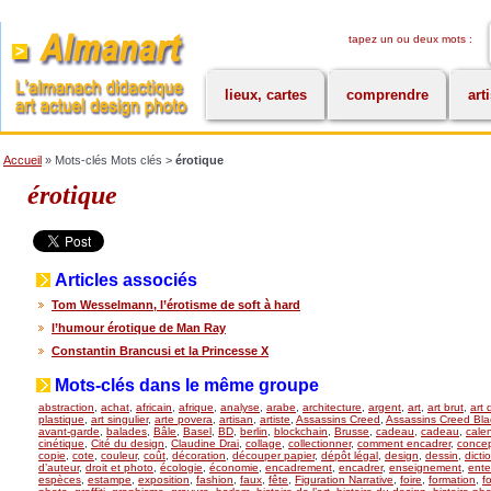
tapez un ou deux mots :
lieux, cartes
comprendre
art
Accueil
» Mots-clés Mots clés >
érotique
érotique
Articles associés
Tom Wesselmann, l’érotisme de soft à hard
l’humour érotique de Man Ray
Constantin Brancusi et la Princesse X
Mots-clés dans le même groupe
abstraction
,
achat
,
africain
,
afrique
,
analyse
,
arabe
,
architecture
,
argent
,
art
,
art brut
,
art 
plastique
,
art singulier
,
arte povera
,
artisan
,
artiste
,
Assassins Creed
,
Assassins Creed Bla
avant-garde
,
balades
,
Bâle
,
Basel
,
BD
,
berlin
,
blockchain
,
Brusse
,
cadeau
,
cadeau
,
calen
cinétique
,
Cité du design
,
Claudine Drai
,
collage
,
collectionner
,
comment encadrer
,
concept
copie
,
cote
,
couleur
,
coût
,
décoration
,
découper papier
,
dépôt légal
,
design
,
dessin
,
dicti
d’auteur
,
droit et photo
,
écologie
,
économie
,
encadrement
,
encadrer
,
enseignement
,
ente
espèces
,
estampe
,
exposition
,
fashion
,
faux
,
fête
,
Figuration Narrative
,
foire
,
formation
,
f