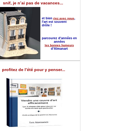
snif, je n’ai pas de vacances...
et bien
,
riez avec nous
l’art est souvent
drôle !
parcourez d’années en
années
les bonnes humeurs
d’Almanart
profitez de l’été pour y penser...