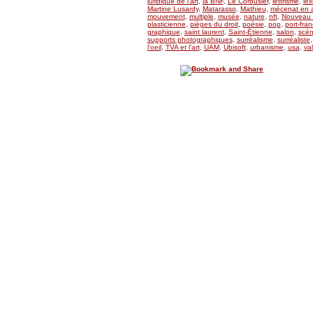
juridique de l’art
,
la BNF
,
Le Corbusier
,
lettrisme
,
lex
Martine Lusardy
,
Matarasso
,
Mathieu
,
mécenat en a
mouvement
,
multiple
,
musée
,
nature
,
nft
,
Nouveau 
plasticienne
,
pièges du droit
,
poésie
,
pop
,
port-fran
graphique
,
saint laurent
,
Saint-Étienne
,
salon
,
scén
supports photographiques
,
surréalisme
,
surréaliste
l’oeil
,
TVA et l’art
,
UAM
,
Ubisoft
,
urbanisme
,
usa
,
val