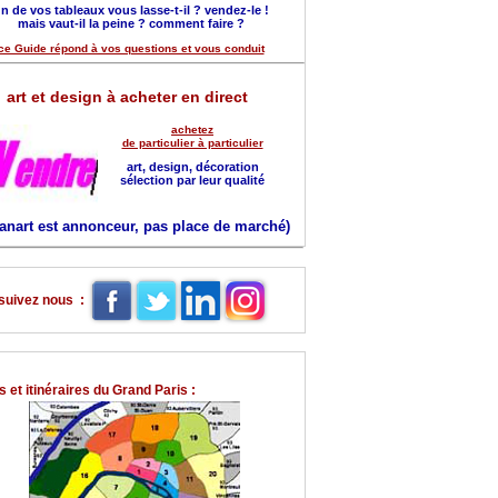
n de vos tableaux vous lasse-t-il ? vendez-le !
mais vaut-il la peine ? comment faire ?
ce Guide répond à vos questions et vous conduit
art et design à acheter en direct
achetez
de particulier à particulier
art, design, décoration
sélection par leur qualité
anart est annonceur, pas place de marché)
suivez nous :
 et itinéraires du Grand Paris :