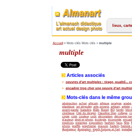
lieux, cart
Accueil
» Mots-clés Mots clés >
multiple
multiple
Articles associés
oeuvres d’art multiples : tirage, qualité...
encadrer trop cher une oeuvre d’art multip
Mots-clés dans le même gro
abstraction
,
achat
,
africain
,
afrique
,
analyse
,
arabe
plastique
,
art singulier
,
arte povera
,
artisan
,
artiste
,
avant-garde
,
balades
,
Bâle
,
Basel
,
BD
,
berlin
,
bloc
cinétique
,
Cité du design
,
Claudine Drai
,
collage
,
co
copie
,
cote
,
couleur
,
coût
,
décoration
,
découper pap
d’auteur
,
droit et photo
,
écologie
,
économie
,
encad
espèces
,
estampe
,
exposition
,
fashion
,
faux
,
fête
,
photo
,
graffiti
,
graphisme
,
gravure
,
harlem
,
histoire 
illustrateur
,
illustration
,
impôt fortune et l’art
,
installa