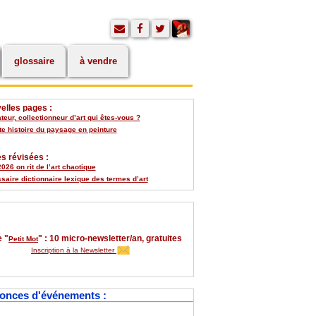
glossaire
à vendre
elles pages :
eur, collectionneur d’art qui êtes-vous ?
te histoire du paysage en peinture
s révisées :
026 on rit de l’art chaotique
saire dictionnaire lexique des termes d’art
 "
" : 10 micro-newsletter/an, gratuites
Petit Mot
Inscription à la Newsletter
onces d'événements :