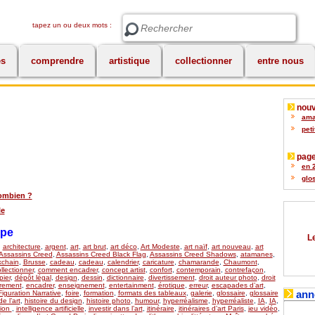
tapez un ou deux mots :
Rechercher
es
comprendre
artistique
collectionner
entre nous
nouv
amat
peti
page
en 2
glos
 combien ?
le
upe
Le
,
architecture
,
argent
,
art
,
art brut
,
art déco
,
Art Modeste
,
art naïf
,
art nouveau
,
art
Assassins Creed
,
Assassins Creed Black Flag
,
Assassins Creed Shadows
,
atamanes
,
kchain
,
Brusse
,
cadeau
,
cadeau
,
calendrier
,
caricature
,
chamarande
,
Chaumont
,
llectionner
,
comment encadrer
,
concept artist
,
confort
,
contemporain
,
contrefaçon
,
ier
,
dépôt légal
,
design
,
dessin
,
dictionnaire
,
divertissement
,
droit auteur photo
,
droit
rement
,
encadrer
,
enseignement
,
entertainment
,
érotique
,
erreur
,
escapades d’art
,
ann
Figuration Narrative
,
foire
,
formation
,
formats des tableaux
,
galerie
,
glossaire
,
glossaire
de l’art
,
histoire du design
,
histoire photo
,
humour
,
hyperréalisme
,
hyperréaliste
,
IA
,
IA
,
tion
,
intelligence artificielle
,
investir dans l’art
,
itinéraire
,
itinéraires d’art Paris
,
jeu vidéo
,