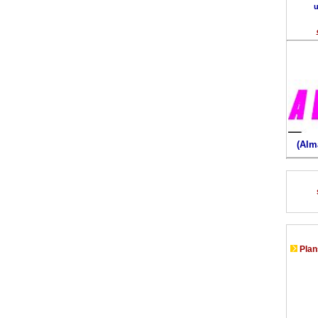
u
(Alm
Plans