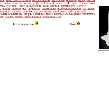
ique
,
lieux d’art Grand Paris
,
lieux inattendus
,
lithographie
,
littérature
,
Maître
,
marché
,
rt
,
métavers
,
mettre sous verre
,
Michel-Édouard Leclerc
,
mode
,
mode d’emploi
,
mooc
,
mot
,
Nouveaux Réalistes
,
numérique
,
payer
,
peinture
,
Perrotin
,
photo
,
photo
c
,
portrait
,
pratique
,
prix
,
programme
,
promenades
,
protéger ses oeuvres
,
rire
,
roman
ographie
,
sculpture
,
sélection d’expos
,
sourire
,
sport
,
street
,
style
,
style
,
style
,
,
tableau
,
tapisserie
,
technique artistique
,
textile
,
timbre
,
tourisme
,
transversal
,
trompe
eur
,
vasarely
,
vendre
,
vidéo artistique
,
week-ends d’art
Envoyez à un ami
>
haut