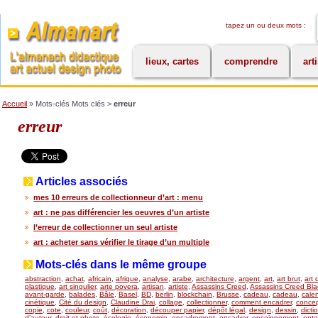
tapez un ou deux mots :
lieux, cartes
comprendre
art
Accueil
» Mots-clés Mots clés >
erreur
erreur
Articles associés
mes 10 erreurs de collectionneur d’art : menu
art : ne pas différencier les oeuvres d’un artiste
l’erreur de collectionner un seul artiste
art : acheter sans vérifier le tirage d’un multiple
Mots-clés dans le même groupe
abstraction
,
achat
,
africain
,
afrique
,
analyse
,
arabe
,
architecture
,
argent
,
art
,
art brut
,
art 
plastique
,
art singulier
,
arte povera
,
artisan
,
artiste
,
Assassins Creed
,
Assassins Creed Bla
avant-garde
,
balades
,
Bâle
,
Basel
,
BD
,
berlin
,
blockchain
,
Brusse
,
cadeau
,
cadeau
,
calen
cinétique
,
Cité du design
,
Claudine Drai
,
collage
,
collectionner
,
comment encadrer
,
concept
copie
,
cote
,
couleur
,
coût
,
décoration
,
découper papier
,
dépôt légal
,
design
,
dessin
,
dicti
d’auteur
,
droit et photo
,
écologie
,
économie
,
encadrement
,
encadrer
,
enseignement
,
ente