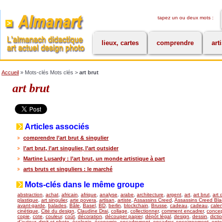
tapez un ou deux mots :
lieux, cartes
comprendre
art
Accueil
» Mots-clés Mots clés >
art brut
art brut
Articles associés
comprendre l’art brut & singulier
l’art brut, l’art singulier, l’art outsider
Martine Lusardy : l’art brut, un monde artistique à part
arts bruts et singuliers : le marché
Mots-clés dans le même groupe
abstraction
,
achat
,
africain
,
afrique
,
analyse
,
arabe
,
architecture
,
argent
,
art
,
art brut
,
art 
plastique
,
art singulier
,
arte povera
,
artisan
,
artiste
,
Assassins Creed
,
Assassins Creed Bla
avant-garde
,
balades
,
Bâle
,
Basel
,
BD
,
berlin
,
blockchain
,
Brusse
,
cadeau
,
cadeau
,
calen
cinétique
,
Cité du design
,
Claudine Drai
,
collage
,
collectionner
,
comment encadrer
,
concept
copie
,
cote
,
couleur
,
coût
,
décoration
,
découper papier
,
dépôt légal
,
design
,
dessin
,
dicti
d’auteur
,
droit et photo
,
écologie
,
économie
,
encadrement
,
encadrer
,
enseignement
,
ente