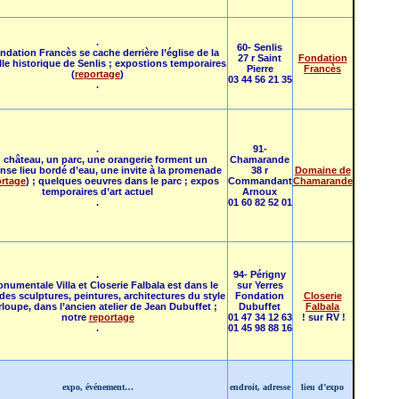
.
60- Senlis
ndation Francès se cache derrière l’église de la
27 r Saint
Fondation
ville historique de Senlis ; expostions temporaires
Pierre
Francès
(
reportage
)
03 44 56 21 35
.
.
91-
 château, un parc, une orangerie forment un
Chamarande
se lieu bordé d’eau, une invite à la promenade
38 r
Domaine de
ortage
) ; quelques oeuvres dans le parc ; expos
Commandant
Chamarande
temporaires d’art actuel
Arnoux
.
01 60 82 52 01
.
94- Périgny
onumentale Villa et Closerie Falbala est dans le
sur Yerres
 des sculptures, peintures, architectures du style
Fondation
Closerie
loupe, dans l’ancien atelier de Jean Dubuffet ;
Dubuffet
Falbala
notre
reportage
01 47 34 12 63
! sur RV !
.
01 45 98 88 16
expo, événement…
endroit, adresse
lieu d’expo