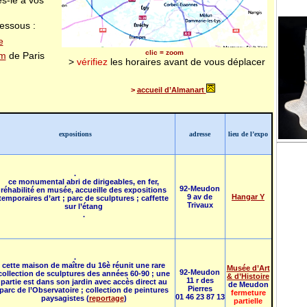
s-le à vos
dessous :
e
clic = zoom
km
de Paris
>
vérifiez
les horaires avant de vous déplacer
>
accueil d’Almanart
expositions
adresse
lieu de l’expo
.
ce monumental abri de dirigeables, en fer,
92-Meudon
réhabilité en musée, accueille des expositions
9 av de
Hangar Y
temporaires d’art ; parc de sculptures ; caffette
Trivaux
sur l’étang
.
.
cette maison de maître du 16è réunit une rare
Musée d’Art
92-Meudon
collection de sculptures des années 60-90 ; une
& d’Histoire
11 r des
partie est dans son jardin avec accès direct au
de Meudon
Pierres
parc de l’Observatoire ; collection de peintures
fermeture
01 46 23 87 13
paysagistes (
reportage
)
partielle
.