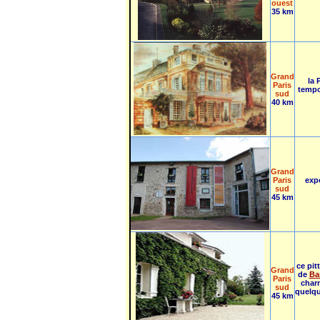
ouest
35 km
Grand
la 
Paris
tempor
sud
40 km
Grand
Paris
exp
sud
45 km
ce pit
Grand
de
Ba
Paris
char
sud
quelqu
45 km