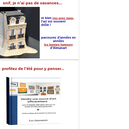
snif, je n’ai pas de vacances...
et bien
,
riez avec nous
l’art est souvent
drôle !
parcourez d’années en
années
les bonnes humeurs
d’Almanart
profitez de l’été pour y penser...