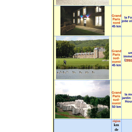
Grand
la Fo
Paris
jolie 
nord
45 km
Grand
un
Paris
immen
sud-
(
rep
ouest
45 km
Grand
la m
Paris
jardin
sud-
Hour
ouest
50 km
région
km
de