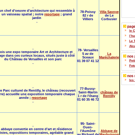
.
un chef d’oeuvre d’architecture qui ressemble à
78-Poissy
Villa Savoye
un vaisseau spatial ; notre
reportage
; grand
82 r de
de Le
jardin
Villiers
Corbusier
.
pages
le 
l’h
Le 
Akse
.
78- Versailles
ois une expo temporaire Art et Architecture et
5 av de
La
ge dans ces curieux locaux, situés juste à côté
nos p
Sceaux
Maréchalerie
du Château de Versailles et son parc
Pet
01 39 07 41 12
.
Fot
nos 
les 
.
77-Bussy-
e Parc culturel de Rentilly, le château (recouvert
Saint-Martin
château de
rre) accueille une exposition temporaire chaque
1 r de l’étang
Rentilly
année ;
reportage
01 60 35 46 72
.
95- Saint-
.
Ouen-
 abbaye convertie en centre d’art et résidence
l’Aumône
Abbaye de
tistes, expositions temporaires, agréable grand
av Richard de
Maubuisson