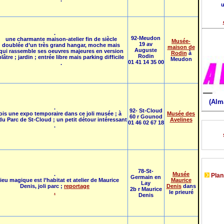
u
.
92-Meudon
une charmante maison-atelier fin de siècle
Musée-
19 av
doublée d’un très grand hangar, moche mais
maison de
Auguste
qui rassemble ses oeuvres majeures en version
Rodin
à
Rodin
plâtre ; jardin ; entrée libre mais parking difficile
Meudon
01 41 14 35 00
.
(Alm
.
92- St-Cloud
ois une expo temporaire dans ce joli musée ; à
Musée des
60 r Gounod
u Parc de St-Cloud ; un petit détour intéressant
Avelines
01 46 02 67 18
.
78-St-
.
Musée
Plans
Germain en
lieu magique est l’habitat et atelier de Maurice
Maurice
Lay
Denis, joli parc ;
reportage
Denis
dans
2b r Maurice
.
le prieuré
Denis