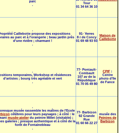
parc
Tour
.
01 34 64 36 10
.
Propriété Caillebotte propose des expositions
91- Yerres
Maison de
aires au parc et à l’orangerie ; beau jardin près
8 r de Concy
Caillebotte
d’une rivière ; charmant !
01 69 48 93 93
.
77- Pontault-
.
CPIF
:
Combault
ositions temporaires, Workshop et résidences
Centre
107 av de la
d’artistes ; bourg très agréable et vert
photo d’Ile
République
.
de Fance
01 70 05 49 80
.
toresque musée rassemble les maîtres de l’Ecole
77- Barbizon
rbizon
célèbres pour leurs paysages ; à côté : le
musée des
92 Grande
mant
musée-atelier
du peintre Millet (visitable) ;
Peintres de
Rue
es galeries ; presque authentique et à côté de la
Barbizon
01 60 66 22 27
forêt de Fontainebleau
.