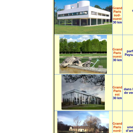
Grand
Paris
sud-
ouest
30 km
Grand
parf
Paris
Paysa
ouest
30 km
Grand
dans l
Paris
de ve
est
30 km
Grand
Paris
une
nord-
d’ar