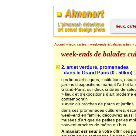
lieux, cart
Accueil
»
lieux, cartes
»
week-ends & balades arties
»
week-ends de balades cul
2. art et verdure, promenades
dans le Grand Paris (0 - 50km) :
ces lieux artistiques, institutions, espac
jardins d’expositions marient l’art et la
Grand-Paris, sur deux critères de sélec
> lieux et d’expositions d’art moderne e
contemporain
> avec ou proches de parcs et jardins
dans ces promenades culturelles, esc
week-end en famille, découvrez aussi 
musées d’art que de petites perles mo
souvent proches de métro ou bus
Almanart
est seul
à votre offrir ces p