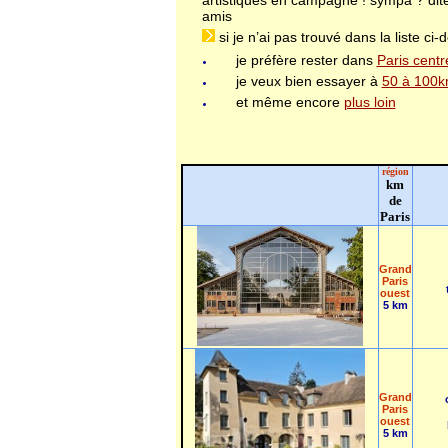
artistiques en campagne ! sympa ? dite
amis
si je n’ai pas trouvé dans la liste ci-
je préfère rester dans
Paris centr
je veux bien essayer à
50 à 100
et même encore
plus loin
région
km
de
Paris
Grand
Paris
ouest
5 km
Grand
Paris
ouest
5 km