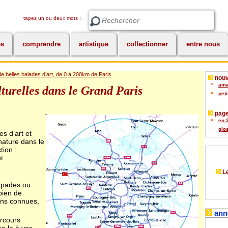
tapez un ou deux mots :
Rechercher
es
comprendre
artistique
collectionner
entre nous
de belles balades d’art, de 0 à 200km de Paris
nouv
amat
turelles dans le Grand Paris
peti
page
en 2
glos
es d’art et
 nature dans le
tion :
t
Le
apades ou
bien de
ins connues,
ann
arcours