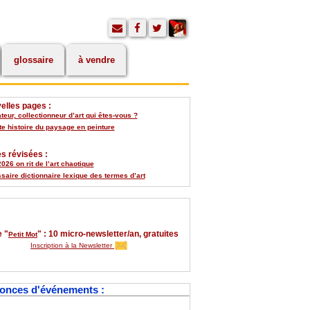
glossaire
à vendre
elles pages :
eur, collectionneur d’art qui êtes-vous ?
te histoire du paysage en peinture
s révisées :
026 on rit de l’art chaotique
saire dictionnaire lexique des termes d’art
 "
" : 10 micro-newsletter/an, gratuites
Petit Mot
Inscription à la Newsletter
onces d'événements :