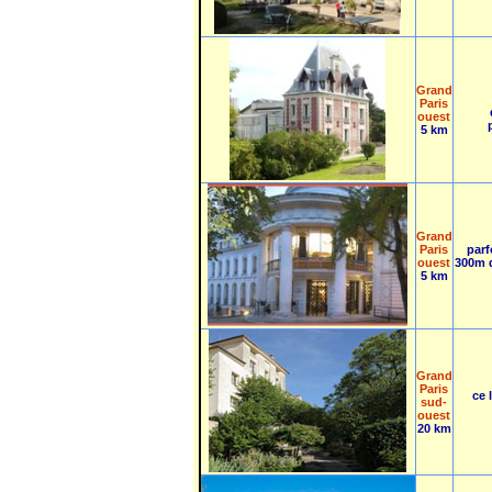
Grand
Paris
ouest
5 km
Grand
Paris
parf
ouest
300m d
5 km
Grand
Paris
ce 
sud-
ouest
20 km