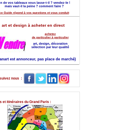
n de vos tableaux vous lasse-t-il ? vendez-le !
mais vaut-il la peine ? comment faire ?
ce Guide répond à vos questions et vous conduit
art et design à acheter en direct
achetez
de particulier à particulier
art, design, décoration
sélection par leur qualité
anart est annonceur, pas place de marché)
suivez nous :
 et itinéraires du Grand Paris :