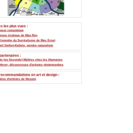
 les plus vues :
Coeur romantique
umour érotique de Man Ray
Triomphe du Surréalisme de Max Ernst
li Gallen-Kallela, peintre naturaliste
artenaires :
its (ou Seconds) Maîtres chez les Atamanes
ofever, découvreuse d'artistes photographes
recommandations en art et design :
bios d'artistes de Nezumi