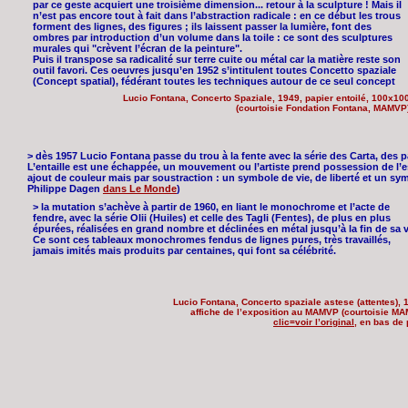
par ce geste acquiert une troisième dimension... retour à la sculpture ! Mais il
n’est pas encore tout à fait dans l’abstraction radicale : en ce début les trous
forment des lignes, des figures ; ils laissent passer la lumière, font des
ombres par introduction d’un volume dans la toile : ce sont des sculptures
murales qui "crèvent l’écran de la peinture".
Puis il transpose sa radicalité sur terre cuite ou métal car la matière reste son
outil favori. Ces oeuvres jusqu’en 1952 s’intitulent toutes Concetto spaziale
(Concept spatial), fédérant toutes les techniques autour de ce seul concept
Lucio Fontana, Concerto Spaziale, 1949, papier entoilé, 100x10
(courtoisie Fondation Fontana, MAMVP
> dès 1957 Lucio Fontana passe du trou à la fente avec la série des Carta, des pap
L’entaille est une échappée, un mouvement ou l’artiste prend possession de l’esp
ajout de couleur mais par soustraction : un symbole de vie, de liberté et un sy
Philippe Dagen
dans Le Monde
)
> la mutation s’achève à partir de 1960, en liant le monochrome et l’acte de
fendre, avec la série Olii (Huiles) et celle des Tagli (Fentes), de plus en plus
épurées, réalisées en grand nombre et déclinées en métal jusqu’à la fin de sa v
Ce sont ces tableaux monochromes fendus de lignes pures, très travaillés,
jamais imités mais produits par centaines, qui font sa célébrité.
Lucio Fontana, Concerto spaziale astese (attentes), 
affiche de l’exposition au MAMVP (courtoisie M
clic=voir l’original
, en bas de