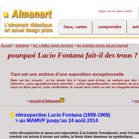
tapez un ou deux mots :
lieux, cartes
comprendre
art
Accueil
»
artistique
»
les + belles expos fermées
»
les grandes expos qui ont marqué
pourquoi Lucio Fontana fait-il des trous ?
Ceci est une archive d’une exposition exceptionnelle
Note sur les visuels : si les droits liés à l’expo sont échus, ne restent que des i
mémoire, sans agrandissement possible ; celles agrandissables ont obtenu un accor
nous en faire part et, suite vérification, le visuel sera retiré ou mis en imagette-mémo
>
accueil d’Almanart
>
so
rétrospective Lucio Fontana (1899-1968)
> au MAMVP jusqu’au 24 août 2014
cette rétrospective et aussi une exposition à la Galerie Tornabuoni, sont l’occa
conduit cet artiste à trouer ses toiles, la fente étant devenue sa symbolique.