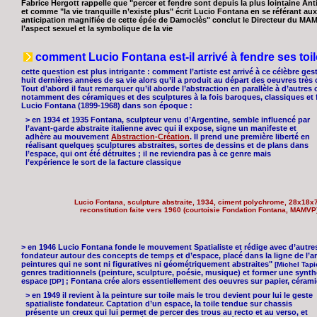
Fabrice Hergott rappelle que "percer et fendre sont depuis la plus lointaine Ant
et comme "la vie tranquille n’existe plus" écrit Lucio Fontana en se référant au
anticipation magnifiée de cette épée de Damoclès" conclut le Directeur du MA
l’aspect sexuel et la symbolique de la vie
comment Lucio Fontana est-il arrivé à fendre ses toil
cette question est plus intrigante : comment l’artiste est arrivé à ce célèbre ges
huit dernières années de sa vie alors qu’il a produit au départ des oeuvres très
Tout d’abord il faut remarquer qu’il aborde l’abstraction en parallèle à d’autres cré
notamment des céramiques et des sculptures à la fois baroques, classiques et futu
Lucio Fontana (1899-1968) dans son époque :
> en 1934 et 1935 Fontana, sculpteur venu d’Argentine, semble influencé par
l’avant-garde abstraite italienne avec qui il expose, signe un manifeste et
adhère au mouvement
Abstraction-Création
. Il prend une première liberté en
réalisant quelques sculptures abstraites, sortes de dessins et de plans dans
l’espace, qui ont été détruites ; il ne reviendra pas à ce genre mais
l’expérience le sort de la facture classique
Lucio Fontana, sculpture abstraite, 1934, ciment polychrome, 28x18x
reconstitution faite vers 1960 (courtoisie Fondation Fontana, MAMVP
> en 1946 Lucio Fontana fonde le mouvement Spatialiste et rédige avec d’autres
fondateur autour des concepts de temps et d’espace, placé dans la ligne de l’ar
peintures qui ne sont ni figuratives ni géométriquement abstraites"
[Michel Tapi
genres traditionnels (peinture, sculpture, poésie, musique) et former une synt
espace
; Fontana crée alors essentiellement des oeuvres sur papier, cérami
[DP]
> en 1949 il revient à la peinture sur toile mais le trou devient pour lui le geste
spatialiste fondateur. Captation d’un espace, la toile tendue sur chassis
présente un creux qui lui permet de percer des trous au recto et au verso, et