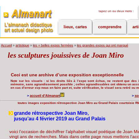
tapez un ou deux mots :
lieux, cartes
comprendre
art
Accueil
»
artistique
»
les + belles expos fermées
»
les grandes expos qui ont marqué
les sculptures jouissives de Joan Miro
Ceci est une archive d’une exposition exceptionnelle
Note sur les visuels : si les droits liés à l’expo sont échus, ne restent que des i
mémoire, sans agrandissement possible ; celles agrandissables ont obtenu un accord
en cas d’erreur svp nous en faire part et, suite vérification, le visuel sera retiré ou
>
accueil d’Almanart
>
so
toutes images exposition rétrospective Joan Miro au Grand Palais courtoisie R
grande rétrospective Joan Miro,
jusqu’au 4 février 2019 au Grand Palais
voici l’occasion de déchiffrer l’alphabet visuel poétique de Joan 
vingt ans de recherches. Mais dans cette page nous mettons l’acc