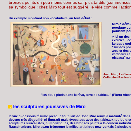
bronzes peints un peu moins connus car plus tardifs (commencés 
sa symbolique : chez Miro tout est suggéré, le vide comme l’acti
Un exemple montrant son vocabulaire, au tout début :
Miro a dével
poétique qu
pourtant pou
> ici un des
exercice : c
langage codi
"sur des poi
arcs et des 
verticaux et
oiseaux"
[DP
Joan Miro, Le-Carna
Collection Particul
"les deux pieds dans le rêve, terre de tableau" (Pierre Ale
les sculptures jouissives de Miro
la vue ci-dessous résume presque tout l’art de Joan Miro arrivé à maturité dans 
devenu très dépouillé- ni figuratif mais évocateur, avec des tableaux toujours
sculptures surréalistes, humoristiques, des bronzes peints à la couleur industrie
Rauschenberg, Miro ayant fréquenté le milieu artistique new-yorkais à plusieurs