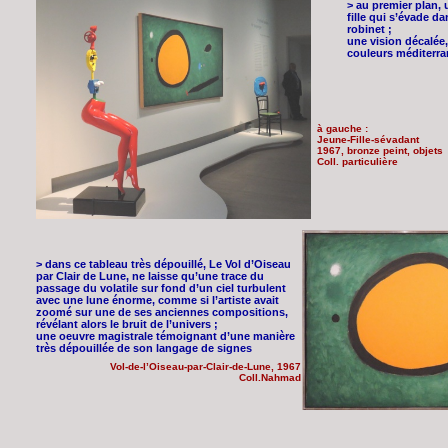
> au premier plan, 
fille qui s’évade d
robinet ;
une vision décalée,
couleurs méditerr
à gauche :
Jeune-Fille-sévadant
1967, bronze peint, objets
Coll. particulière
> dans ce tableau très dépouillé, Le Vol d’Oiseau
par Clair de Lune, ne laisse qu’une trace du
passage du volatile sur fond d’un ciel turbulent
avec une lune énorme, comme si l’artiste avait
zoomé sur une de ses anciennes compositions,
révélant alors le bruit de l’univers ;
une oeuvre magistrale témoignant d’une manière
très dépouillée de son langage de signes
Vol-de-l’Oiseau-par-Clair-de-Lune, 1967
Coll.Nahmad