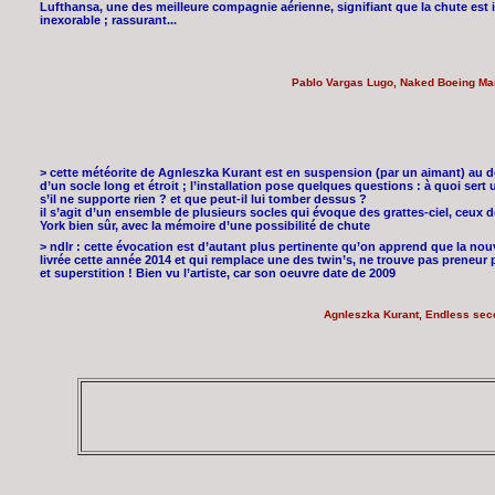
Lufthansa, une des meilleure compagnie aérienne, signifiant que la chute est i
inexorable ; rassurant...
Pablo Vargas Lugo, Naked Boeing Ma
> cette météorite de Agnleszka Kurant est en suspension (par un aimant) au 
d’un socle long et étroit ; l’installation pose quelques questions : à quoi sert 
s’il ne supporte rien ? et que peut-il lui tomber dessus ?
il s’agit d’un ensemble de plusieurs socles qui évoque des grattes-ciel, ceux 
York bien sûr, avec la mémoire d’une possibilité de chute
> ndlr : cette évocation est d’autant plus pertinente qu’on apprend que la nou
livrée cette année 2014 et qui remplace une des twin’s, ne trouve pas preneur p
et superstition ! Bien vu l’artiste, car son oeuvre date de 2009
Agnleszka Kurant, Endless sec