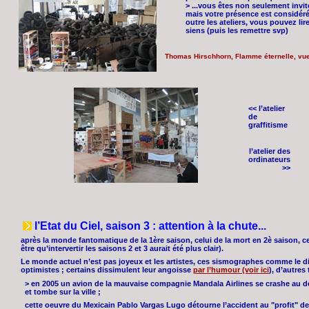
> ...vous êtes non seulement invi
mais votre présence est considér
outre les ateliers, vous pouvez lire
siens (puis les remettre svp)
Thomas Hirschhorn, Flamme éternelle, vue 
<< l’atelier
de
graffitisme
l’atelier des
ordinateurs
>>
l’Etat du Ciel, saison 3 : attention à la chute...
après la monde fantomatique de la 1ère saison, celui de la mort en 2è saison, ce
être qu’intervertir les saisons 2 et 3 aurait été plus clair).
Le monde actuel n’est pas joyeux et les artistes, ces sismographes comme le d
optimistes ; certains dissimulent leur angoisse
par l’humour (voir ici
), d’autres
> en 2005 un avion de la mauvaise compagnie Mandala Airlines se crashe au d
et tombe sur la ville ;
cette oeuvre du Mexicain Pablo Vargas Lugo détourne l’accident au "profit" de