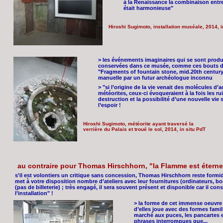
à la Renaissance la combinaison entre l
était harmonieuse"
Hiroshi Sugimoto, installation muséale, 2014, i
> les événements imaginaires qui se sont produi
conservées dans ce musée, comme ces bouts de 
"Fragments of fountain stone, mid.20th centur
manuelle par un futur archéologue inconnu
> "si l’origine de la vie venait des molécules 
météorites, ceux-ci évoqueraient à la fois les 
destruction et la possibilité d’une nouvelle vie sur
l’espoir !
Hiroshi Sugimoto, météorite ayant traversé la
verrière du Palais et troué le sol, 2014, in situ PdT
au contraire pour Thomas Hirschhorn, "la Flamme est éterne
s’il est volontiers un critique sans concession, Thomas Hirschhorn reste formid
met à votre disposition nombre d’ateliers avec leur fournitures (ordinateurs, bomb
(pas de billeterie) ; très engagé, il sera souvent présent et disponible car il con
l’installation" !
> la forme de cet immense oeuvre n
d’elles joue avec des formes famili
marché aux puces, les pancartes e
phrases interrompues que...