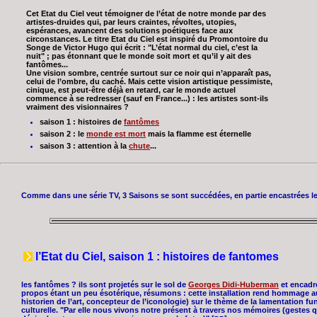
Cet Etat du Ciel veut témoigner de l’état de notre monde par des
artistes-druides qui, par leurs craintes, révoltes, utopies,
espérances, avancent des solutions poétiques face aux
circonstances. Le titre Etat du Ciel est inspiré du Promontoire du
Songe de Victor Hugo qui écrit : "L’état normal du ciel, c’est la
nuit" ; pas étonnant que le monde soit mort et qu’il y ait des
fantômes...
Une vision sombre, centrée surtout sur ce noir qui n’apparaît pas,
celui de l’ombre, du caché. Mais cette vision artistique pessimiste,
cinique, est peut-être déjà en retard, car le monde actuel
commence à se redresser (sauf en France...) : les artistes sont-ils
vraiment des visionnaires ?
saison 1 : histoires de
fantômes
saison 2 : le
monde est mort
mais la flamme est éternelle
saison 3 : attention à la
chute
...
Comme dans une série TV, 3 Saisons se sont succédées, en partie encastrées le
l’Etat du Ciel, saison 1 : histoires de fantomes
les fantômes ? ils sont projetés sur le sol de
Georges Didi-Huberman
et encadr
propos étant un peu ésotérique, résumons : cette installation rend hommage au 
historien de l’art, concepteur de l’iconologie) sur le thème de la lamentation f
culturelle. "Par elle nous vivons notre présent à travers nos mémoires (gestes