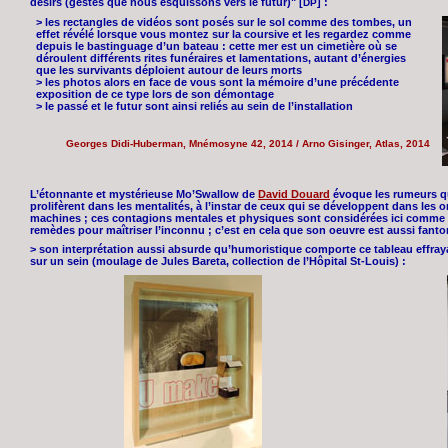
désirs (gestes que nous esquissons vers le futur)" [
] :
DP
> les rectangles de vidéos sont posés sur le sol comme des tombes, un
effet révélé lorsque vous montez sur la coursive et les regardez comme
depuis le bastinguage d’un bateau : cette mer est un cimetière où se
déroulent différents rites funéraires et lamentations, autant d’énergies
que les survivants déploient autour de leurs morts
> les photos alors en face de vous sont la mémoire d’une précédente
exposition de ce type lors de son démontage
> le passé et le futur sont ainsi reliés au sein de l’installation
Georges Didi-Huberman, Mnémosyne 42, 2014 / Arno Gisinger, Atlas, 2014
L’étonnante et mystérieuse Mo’Swallow de
David Douard
évoque les rumeurs qu
prolifèrent dans les mentalités, à l’instar de ceux qui se développent dans les
machines ; ces contagions mentales et physiques sont considérées ici comme
remèdes pour maîtriser l’inconnu ; c’est en cela que son oeuvre est aussi fanto
> son interprétation aussi absurde qu’humoristique comporte ce tableau effray
sur un sein (moulage de Jules Bareta, collection de l’Hôpital St-Louis) :