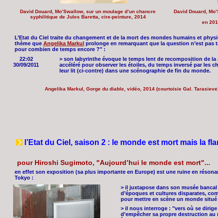
David Douard, Mo’Swallow, sur un moulage d’un chancre
David Douard, Mo’S
syphilitique de Jules Baretta, cire-peinture, 2014
en 201
L’Etat du Ciel traite du changement et de la mort des mondes humains et physiq
thème que
Angelika Markul
prolonge en remarquant que la question n’est pas 
pour combien de temps encore ?" :
22:02
> son labyrinthe évoque le temps lent de recomposition de la
30/09/2011
accéléré pour observer les étoiles, du temps inversé par les 
leur lit (ci-contre) dans une scénographie de fin du monde.
Angelika Markul, Gorge du diable, vidéo, 2014 (courtoisie Gal. Tarasieve
l’Etat du Ciel, saison 2 : le monde est mort mais la fl
pour Hiroshi Sugimoto, "Aujourd’hui le monde est mort"...
en effet son exposition (sa plus importante en Europe) est une ruine en résonan
Tokyo :
> il juxtapose dans son musée bancal 
d’époques et cultures disparates, c
pour mettre en scène un monde situé a
> il nous interroge : "vers où se diri
d’empêcher sa propre destruction au 