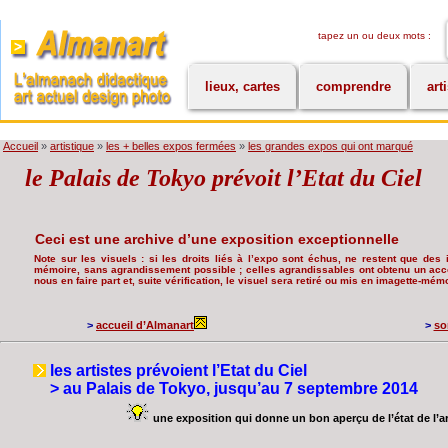
tapez un ou deux mots :
lieux, cartes
comprendre
art
Accueil
»
artistique
»
les + belles expos fermées
»
les grandes expos qui ont marqué
le Palais de Tokyo prévoit l’Etat du Ciel
Ceci est une archive d’une exposition exceptionnelle
Note sur les visuels : si les droits liés à l’expo sont échus, ne restent que des i
mémoire, sans agrandissement possible ; celles agrandissables ont obtenu un accor
nous en faire part et, suite vérification, le visuel sera retiré ou mis en imagette-mémo
>
accueil d’Almanart
>
so
les artistes prévoient l’Etat du Ciel
> au Palais de Tokyo, jusqu’au 7 septembre 2014
une exposition qui donne un bon aperçu de l’état de l’a