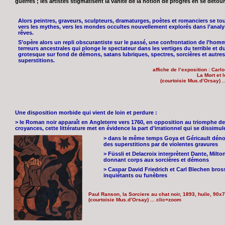
guerres ; les artistes stigmatisent la vanité de la notion de progrès en se détour
Alors peintres, graveurs, sculpteurs, dramaturges, poètes et romanciers se to
vers les mythes, vers les mondes occultes nouvellement explorés dans l’anal
rêves.
S’opère alors un repli obscurantiste sur le passé, une confrontation de l’hom
terreurs ancestrales qui plonge le spectateur dans les vertiges du terrible et d
grotesque sur fond de démons, satans lubriques, spectres, sorcières et autres
superstitions.
affiche de l’exposition : Car
La Mort et 
(courtoisie Mus.d’Orsay) .
Une disposition morbide qui vient de loin et perdure :
> le Roman noir apparaît en Angleterre vers 1760, en opposition au triomphe de
croyances, cette littérature met en évidence la part d’irrationnel qui se dissimu
> dans le même temps Goya et Géricault dénon
des superstitions par de violentes gravures
> Füssli et Delacroix interprètent Dante, Milt
donnant corps aux sorcières et démons
> Caspar David Friedrich et Carl Blechen bro
inquiétants ou funèbres
Paul Ranson, la Sorciere au chat noir, 1893, huile, 90x
(courtoisie Mus.d’Orsay) ... clic=zoom