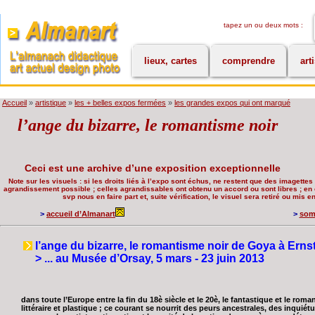
tapez un ou deux mots :
lieux, cartes
comprendre
art
Accueil
»
artistique
»
les + belles expos fermées
»
les grandes expos qui ont marqué
l’ange du bizarre, le romantisme noir
Ceci est une archive d’une exposition exceptionnelle
Note sur les visuels : si les droits liés à l’expo sont échus, ne restent que des imagettes 
agrandissement possible ; celles agrandissables ont obtenu un accord ou sont libres ; en c
svp nous en faire part et, suite vérification, le visuel sera retiré ou mis 
>
accueil d’Almanart
>
som
l’ange du bizarre, le romantisme noir de Goya à Erns
> ... au Musée d’Orsay
, 5 mars - 23 juin 2013
dans toute l’Europe entre la fin du 18è siècle et le 20è, le fantastique et le ro
littéraire et plastique ; ce courant se nourrit des peurs ancestrales, des inquiét