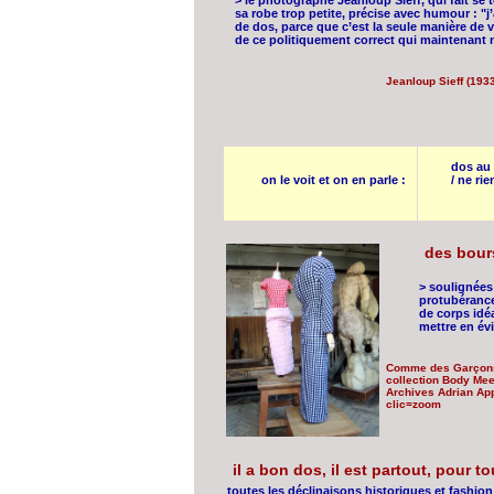
> le photographe Jeanloup Sieff, qui fait se 
sa robe trop petite, précise avec humour : "
de dos, parce que c’est la seule manière de vo
de ce politiquement correct qui maintenant n
Jeanloup Sieff (1933
dos au 
on le voit et on en parle :
/ ne ri
des bour
> soulignées 
protubérance
de corps idé
mettre en év
Comme des Garçons,
collection Body Mee
Archives Adrian Ap
clic=zoom
il a bon dos, il est partout, pour tou
toutes les déclinaisons historiques et fashion