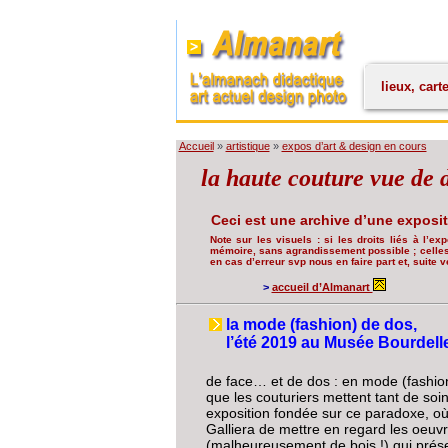
lieux, cart
Accueil
»
artistique
»
expos d’art & design en cours
la haute couture vue de 
Ceci est une archive d’une exposi
Note sur les visuels : si les droits liés à l’ex
mémoire, sans agrandissement possible ; celles 
en cas d’erreur svp nous en faire part et, suite v
>
accueil d’Almanart
la mode (fashion) de dos,
l’été 2019 au Musée Bourdell
de face… et de dos : en mode (fashion
que les couturiers mettent tant de soin
exposition fondée sur ce paradoxe, où
Galliera de mettre en regard les oeuv
(malheureusement de bois !) qui prése