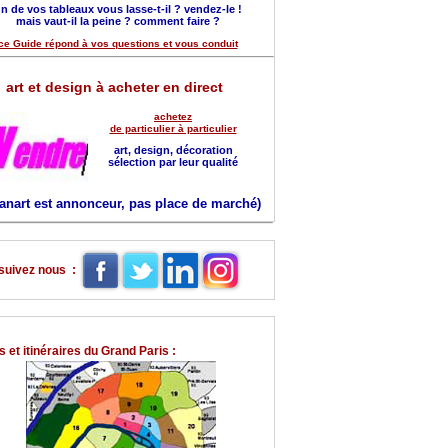
n de vos tableaux vous lasse-t-il ? vendez-le !
mais vaut-il la peine ? comment faire ?
ce Guide répond à vos questions et vous conduit
art et design à acheter en direct
achetez
de particulier à particulier
art, design, décoration
sélection par leur qualité
anart est annonceur, pas place de marché)
suivez nous :
 et itinéraires du Grand Paris :