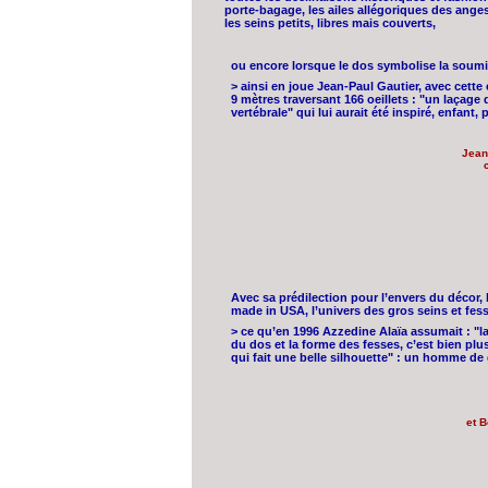
porte-bagage, les ailes allégoriques des ange
les seins petits, libres mais couverts,
ou encore lorsque le dos symbolise la soumis
> ainsi en joue Jean-Paul Gautier, avec cett
9 mètres traversant 166 oeillets : "un laçag
vertébrale" qui lui aurait été inspiré, enfant,
Jean
Avec sa prédilection pour l’envers du décor, l
made in USA, l’univers des gros seins et fesse
> ce qu’en 1996 Azzedine Alaïa assumait : "l
du dos et la forme des fesses, c’est bien plus
qui fait une belle silhouette" : un homme de 
et B