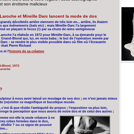
 et son érotisme malicieux
Laroche et Mireille Darc lancent la mode de dos
 grands décolletés arrière viennent de très loin en... arrière, ils étaient
s aux événements (bals etc) ; mais Mireille-Darc l’a largement
isé en plaçant le focus (!) par sa chute de reins vertigineuse
aroche l’a réalisée en 1972 pour Mireille-Darc, à sa demande pour le
Grand-Blond qui, lui, en resta baba ; le but de l’opération menée par
e Darc : se rendre le plus visible possible dans où film où l’écrasante
 était Pierre Richard
s et l’
histoire de sa création
d-Blond, 1972
Laroche
 ?
sculpteur à nous avoir laissé un moulage de son dos ; on n’est jamais mieux
de (re)visiter ce magnifique et bucolique musée.
 c’est là que réside l’ambiguité du propos ; l’exposition va plus loin,
erroge la perception que nous avons de notre dos et de celui des autres ;
mme est-elle la seule créature à ne
tres robes fermées dans le dos,
 dévêtir ? ou ce signe de pouvoir
ne...