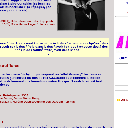
tortiller suggestivement Hilde dans
u
j’aime à photographier les femmes
ir leur derrière !" (à l’èpoque, pas
ous pourrit la vie)
-2000), Hilde dans une robe trop petite,
1995, Robe Hervé Léger / clic = zoom
mur / faire le dos rond / en avoir plein le dos / se mettre quelqu’un à dos
en avoir sur le dos / froid dans le dos / avoir bon dos / renvoyer dos à dos
/ dès le dos tourné / faire, avoir dans le dos...
.
(Alm
soufflures
par les tissus Vichy qui provoquent un "effet Vasarely", les fausses
s des hanches et du dos de Rei Kawakubo questionnent la notion
al en détournant ces formations naturelles que Bourdelle aimait tant
idence
 Prêt-à-porter 1997,
ts Dress, Dress Meets Body,
Plans
piolaza © Aurélie Dupuis/Comme des Garçons/Azentis
t...
 du dos sont abordées : les traînes qui prolongent la ligne du corps, le dos