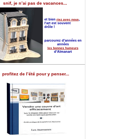
snif, je n’ai pas de vacances...
et bien
,
riez avec nous
l’art est souvent
drôle !
parcourez d’années en
années
les bonnes humeurs
d’Almanart
profitez de l’été pour y penser...