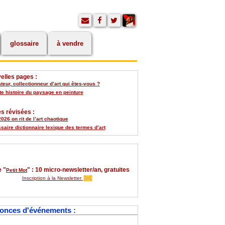
glossaire
à vendre
elles pages :
eur, collectionneur d’art qui êtes-vous ?
te histoire du paysage en peinture
s révisées :
026 on rit de l’art chaotique
saire dictionnaire lexique des termes d’art
 "
" : 10 micro-newsletter/an, gratuites
Petit Mot
Inscription à la Newsletter
onces d'événements :