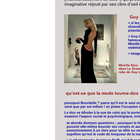
imaginative réjouit par ses clins d’oeil
Guy 
> si les
réservé
popular
> Guy L
fameux 
Mireill
vedette
> image
Mireille Darc
dans Le Gran
robe de Guy 
qu’est-ce que la mode tourne-dos
pourquoi Bourdelle ? parce qu’il est le seul 
servi que par soi-même ! en prime l’occasion 
Le dos se dérobe à la vue de celui qui le porte,
examine l’aspect social et psychologique, int
et aborde diverses questions : pourquoi la fe
pouvoir elle-même boucler ses corsets et au
asservissement à un tiers pour se vêtir ou se
suprême qu’est le code de longueur de la trai