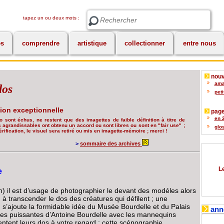
tapez un ou deux mots :
Rechercher
es
comprendre
artistique
collectionner
entre nous
nouv
amat
dos
peti
tion exceptionnelle
page
en 2
po sont échus, ne restent que des imagettes de faible définition à titre de
agrandissables ont obtenu un accord ou sont libres ou sont en "fair use" ;
glos
érification, le visuel sera retiré ou mis en imagette-mémoire ; merci !
>
sommaire des archives
Le
e
) il est d’usage de photographier le devant des modéles alors
 à transcender le dos des créatures qui défilent ; une
 s’ajoute la formidable idée du Musée Bourdelle et du Palais
ann
res puissantes d’Antoine Bourdelle avec les mannequins
ntent leurs dos à votre regard ; cette scénographie