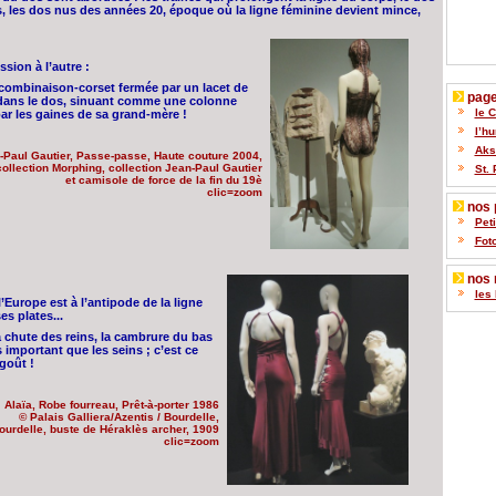
s, les dos nus des années 20, époque où la ligne féminine devient mince,
sion à l’autre :
e combinaison-corset fermée par un lacet de
pages
e dans le dos, sinuant comme une colonne
le 
 par les gaines de sa grand-mère !
l’h
Akse
-Paul Gautier, Passe-passe, Haute couture 2004,
collection Morphing, collection Jean-Paul Gautier
St. 
et camisole de force de la fin du 19è
clic=zoom
nos p
Pet
Fot
nos 
les 
’Europe est à l’antipode de la ligne
s plates...
a chute des reins, la cambrure du bas
 important que les seins ; c’est ce
goût !
Alaïa, Robe fourreau, Prêt-à-porter 1986
© Palais Galliera/Azentis / Bourdelle,
ourdelle, buste de Héraklès archer, 1909
clic=zoom