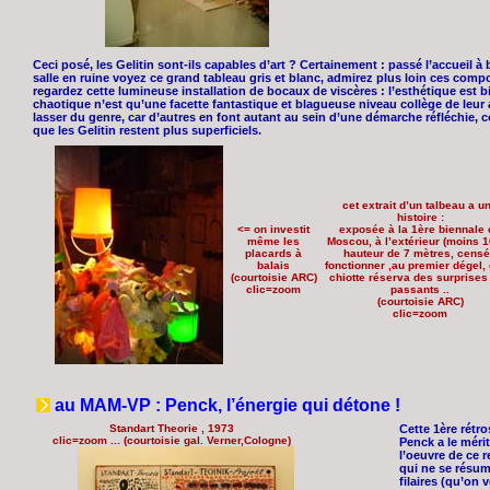
Ceci posé, les Gelitin sont-ils capables d’art ? Certainement : passé l’accueil à
salle en ruine voyez ce grand tableau gris et blanc, admirez plus loin ces compo
regardez cette lumineuse installation de bocaux de viscères : l’esthétique est b
chaotique n’est qu’une facette fantastique et blagueuse niveau collège de leur a
lasser du genre, car d’autres en font autant au sein d’une démarche réfléchie
que les Gelitin restent plus superficiels.
cet extrait d’un talbeau a u
histoire :
<= on investit
exposée à la 1ère biennale 
même les
Moscou, à l’extérieur (moins 1
placards à
hauteur de 7 mètres, cens
balais
fonctionner ,au premier dégel, 
(courtoisie ARC)
chiotte réserva des surprises
clic=zoom
passants ..
(courtoisie ARC)
clic=zoom
au MAM-VP : Penck, l’énergie qui détone !
Standart Theorie , 1973
Cette 1ère rétr
clic=zoom ... (courtoisie gal. Verner,Cologne)
Penck a le mérit
l’oeuvre de ce 
qui ne se résu
filaires (qu’on 