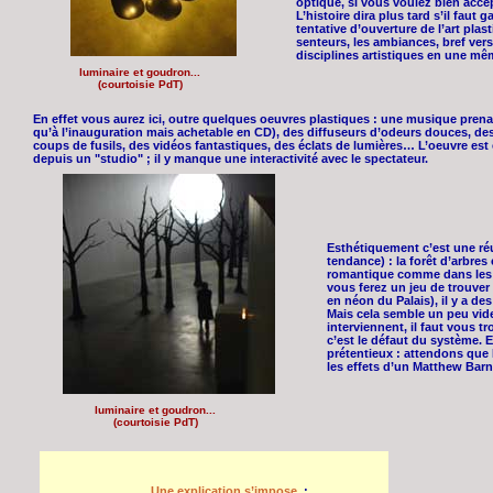
optique, si vous voulez bien accep
L’histoire dira plus tard s’il fau
tentative d’ouverture de l’art plas
senteurs, les ambiances, bref vers
disciplines artistiques en une mê
luminaire et goudron...
(courtoisie PdT)
En effet vous aurez ici, outre quelques oeuvres plastiques : une musique pre
qu’à l’inauguration mais achetable en CD), des diffuseurs d’odeurs douces, de
coups de fusils, des vidéos fantastiques, des éclats de lumières… L’oeuvre es
depuis un "studio" ; il y manque une interactivité avec le spectateur.
Esthétiquement c’est une réu
tendance) : la forêt d’arbre
romantique comme dans les B
vous ferez un jeu de trouver 
en néon du Palais), il y a de
Mais cela semble un peu vide
interviennent, il faut vous 
c’est le défaut du système.
prétentieux : attendons que 
les effets d’un Matthew Barn
luminaire et goudron...
(courtoisie PdT)
Une explication s’impose
: