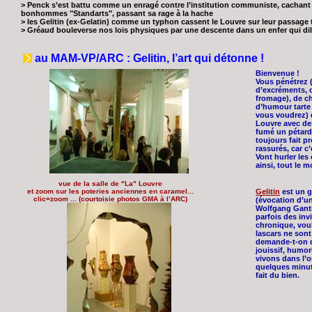
> Penck s’est battu comme un enragé contre l’institution communiste, cachant s
bonhommes "Standarts", passant sa rage à la hache
> les Gelitin (ex-Gelatin) comme un typhon cassent le Louvre sur leur passage
> Gréaud bouleverse nos lois physiques par une descente dans un enfer qui dil
au MAM-VP/ARC : Gelitin, l’art qui détonne !
Bienvenue !
Vous pénétrez (
d’excréments, d
fromage), de ch
d’humour tarte
vous voudrez) d
Louvre avec de
fumé un pétard
toujours fait pr
rassurés, car c’e
Vont hurler les 
ainsi, tout le 
vue de la salle de "La" Louvre
et zoom sur les poteries anciennes en caramel...
Gelitin
est un g
clic=zoom ... (courtoisie photos GMA à l’ARC)
(évocation d’une
Wolfgang Gantne
parfois des inv
chronique, voul
lascars ne sont
demande-t-on d
jouissif, humor
vivons dans l’o
quelques minut
fait du bien.