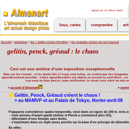
tapez un ou deux mots :
lieux, cartes
comprendre
art
Accueil
»
artistique
»
les + belles expos fermées
»
les grandes expos qui ont marqué
gelitin, penck, gréaud : le chaos
Ceci est une archive d’une exposition exceptionnelle
Note sur les visuels : si les droits liés à l’expo sont échus, ne restent que des imagettes 
agrandissement possible ; celles agrandissables ont obtenu un accord ou sont libres ; en c
svp nous en faire part et, suite vérification, le visuel sera retiré ou mis 
>
accueil d’Almanart
>
somma
Gelitin, Penck, Gréaud créent le chaos !
> au MAMVP et au Palais de Tokyo, février-avril 08
Frappante coïncidence spatio-temporelle, voici dans un rayon de 100 m. trois e
- trois artistes d’avant-garde (même si Penck a commencé plus tôt),
- débordant d’une énergie sans limite,
- s’exprimant dans un style assez proche sur la base d’un principe de démoliti
En effet :