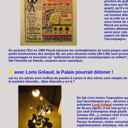
proches du graf
des rues que Ba
avant), qu’il a 
Visiblement son
cet homme débo
sur la toile (et
sous forme de sc
Penck est acteu
artistes alleman
aussi pour cela
aspect est déve
l’accompagne.
En quittant l’Est en 1980 Penck retrouve les contradictions de notre propre systè
petits bonhommes des années 60, ses plus récentes toiles (80 à 90) sont enc
personnages et monstres où "préhistoire et histoire contemporaine se mêlent", 
fait l’hermite en Irlande, toujours aussi caustique.
avec Loris Gréaud, le Palais pourrait détoner !
car ici, les arbres sont revêtus de poudre à canon et des néons sont remplis de 
la moindre étincelle... Mais étincelle y a-t-il ?
En fait c’est moins l’exposition q
qui l’accompagne qui… dé.onne u
présenter
Loris Gréaud
comme un p
de 30 ans (après, il est vrai qu’
(un chef d’entreprise dirait plut
(niveau télé…), comme chef d’orc
comme un plasticien, ouf !
Passez la-dessus, restez conscient 
expérimentation artistique, très r