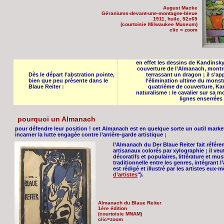
August Macke
Géraniums-devant-une-montagne-bleue
1911, huile, 52x65
(courtoisie Milwaukee Museum)
clic = zoom
en effet les dessins de Kandinsky
couverture de l’Almanach, montren
Dès le départ l’abstration pointe,
terrassant un dragon ; il s’ap
bien que peu présente dans le
l’élimination ultime du monstre
Blaue Reiter :
quatrième de couverture, Ka
naturalisme : le cavalier sur sa 
lignes enserrées p
pourquoi un Almanach
pour défendre leur position ! cet Almanach est en quelque sorte un outil marke
incarner la lutte engagée contre l’arrière-garde artistique ;
l’Almanach du Der Blaue Reiter fait référe
artisanaux colorés par xylographie ; il veut
décoratifs et populaires, littérature et mu
traditionnelle entre les genres, intégrant l’
est rédigé et illustré par les artistes eux-
d’artistes
").
Almanach du Blaue Reiter
1ère édition
(courtoisie MNAM)
clic=zoom