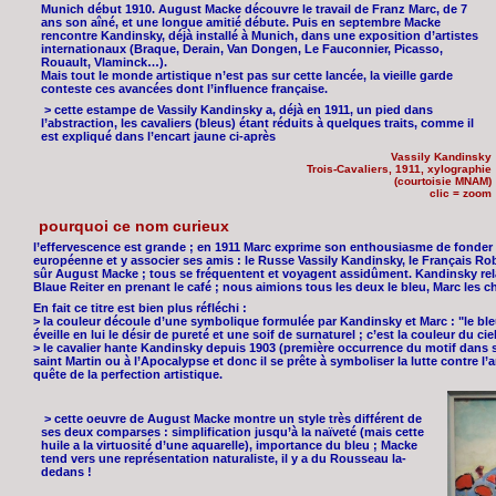
Munich début 1910. August Macke découvre le travail de Franz Marc, de 7
ans son aîné, et une longue amitié débute. Puis en septembre Macke
rencontre Kandinsky, déjà installé à Munich, dans une exposition d’artistes
internationaux (Braque, Derain, Van Dongen, Le Fauconnier, Picasso,
Rouault, Vlaminck…).
Mais tout le monde artistique n’est pas sur cette lancée, la vieille garde
conteste ces avancées dont l’influence française.
> cette estampe de Vassily Kandinsky a, déjà en 1911, un pied dans
l’abstraction, les cavaliers (bleus) étant réduits à quelques traits, comme il
est expliqué dans l’encart jaune ci-après
Vassily Kandinsky
Trois-Cavaliers, 1911, xylographie
(courtoisie MNAM)
clic = zoom
pourquoi ce nom curieux
l’effervescence est grande ; en 1911 Marc exprime son enthousiasme de fonder
européenne et y associer ses amis : le Russe Vassily Kandinsky, le Français Rob
sûr August Macke ; tous se fréquentent et voyagent assidûment. Kandinsky rel
Blaue Reiter en prenant le café ; nous aimions tous les deux le bleu, Marc les ch
En fait ce titre est bien plus réfléchi :
> la couleur découle d’une symbolique formulée par Kandinsky et Marc : "le bleu 
éveille en lui le désir de pureté et une soif de surnaturel ; c’est la couleur du ciel
> le cavalier hante Kandinsky depuis 1903 (première occurrence du motif dans s
saint Martin ou à l’Apocalypse et donc il se prête à symboliser la lutte contre l’ar
quête de la perfection artistique.
> cette oeuvre de August Macke montre un style très différent de
ses deux comparses : simplification jusqu’à la naïveté (mais cette
huile a la virtuosité d’une aquarelle), importance du bleu ; Macke
tend vers une représentation naturaliste, il y a du Rousseau la-
dedans !