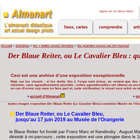
tapez un ou deux mots :
lieux, cartes
comprendre
art
Accueil
»
artistique
»
les + belles expos fermées
»
les grandes expos qui ont marqué
Der Blaue Reiter, ou Le Cavalier Bleu : qu
Ceci est une archive d’une exposition exceptionnelle
Note sur les visuels : si les droits liés à l’expo sont échus, ne restent que des i
mémoire, sans agrandissement possible ; celles agrandissables ont obtenu un accord
en cas d’erreur svp nous en faire part et, suite vérification, le visuel sera retiré ou
>
accueil d’Almanart
>
so
toutes images exposition Der Blaue Reiter (Le Cavalier Bleu) courtoisie Musée de l’O
Der Blaue Reiter, ou Le Cavalier Bleu,
jusqu’au 17 juin 2019 au Musée de l’Orangerie
le Blaue Reiter fut fondé par Franz Marc et Kandinsky ; August Mac
désisté à mi-parcours ; cette exposition est une plongée dans le