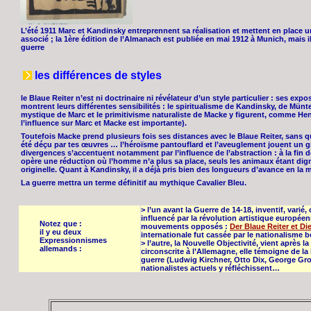
L’été 1911 Marc et Kandinsky entreprennent sa réalisation et mettent en place u
associé ; la 1ère édition de l’Almanach est publiée en mai 1912 à Munich, mais il
guerre
les différences de styles
le Blaue Reiter n’est ni doctrinaire ni révélateur d’un style particulier : ses exp
montrent leurs différentes sensibilités : le spiritualisme de Kandinsky, de Mün
mystique de Marc et le primitivisme naturaliste de Macke y figurent, comme H
l’influence sur Marc et Macke est importante).
Toutefois Macke prend plusieurs fois ses distances avec le Blaue Reiter, sans que
été déçu par tes œuvres … l’héroïsme pantouflard et l’aveuglement jouent un gra
divergences s’accentuent notamment par l’influence de l’abstraction : à la fin
opère une réduction où l’homme n’a plus sa place, seuls les animaux étant dign
originelle. Quant à Kandinsky, il a déjà pris bien des longueurs d’avance en la m
La guerre mettra un terme définitif au mythique Cavalier Bleu.
> l’un avant la Guerre de 14-18, inventif, vari
influencé par la révolution artistique europée
Notez que :
mouvements opposés :
Der Blaue Reiter et Di
il y eu deux
internationale fut cassée par le nationalisme 
Expressionnismes
> l’autre, la Nouvelle Objectivité, vient après la
allemands :
circonscrite à l’Allemagne, elle témoigne de la
guerre (Ludwig Kirchner, Otto Dix, George G
nationalistes actuels y réfléchissent…