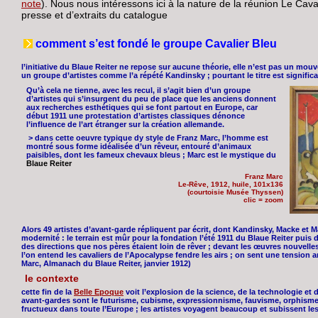
note
). Nous nous intéressons ici à la nature de la réunion Le Cava
presse et d’extraits du catalogue
comment s’est fondé le groupe Cavalier Bleu
l’initiative du Blaue Reiter ne repose sur aucune théorie, elle n’est pas un mouv
un groupe d’artistes comme l’a répété Kandinsky ; pourtant le titre est significatif
Qu’à cela ne tienne, avec les recul, il s’agit bien d’un groupe
d’artistes qui s’insurgent du peu de place que les anciens donnent
aux recherches esthétiques qui se font partout en Europe, car
début 1911 une protestation d’artistes classiques dénonce
l’influence de l’art étranger sur la création allemande.
> dans cette oeuvre typique dy style de Franz Marc, l’homme est
montré sous forme idéalisée d’un rêveur, entouré d’animaux
paisibles, dont les fameux chevaux bleus ; Marc est le mystique du
Blaue Reiter
Franz Marc
Le-Rêve, 1912, huile, 101x136
(courtoisie Musée Thyssen)
clic = zoom
Alors 49 artistes d’avant-garde répliquent par écrit, dont Kandinsky, Macke et Ma
modernité : le terrain est mûr pour la fondation l’été 1911 du Blaue Reiter puis
des directions que nos pères étaient loin de rêver ; devant les œuvres nouvel
l’on entend les cavaliers de l’Apocalypse fendre les airs ; on sent une tension 
Marc, Almanach du Blaue Reiter, janvier 1912)
le contexte
cette fin de la
Belle Epoque
voit l’explosion de la science, de la technologie et d
avant-gardes sont le futurisme, cubisme, expressionnisme, fauvisme, orphism
fructueux dans toute l’Europe ; les artistes voyagent beaucoup et subissent le