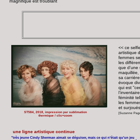
magnifique est troublant
<< c
e selfi
artistique
femmes se
les différe
que d’une 
maquillée,
sa carrière
évoque div
qui est "c
l’inventai
féminité te
les femmes
et surjoués
ST584, 2018, impression par sublimation
[Suzanne Pag
thermique / clic=zoom
une ligne artistique continue
"très jeune Cindy Sherman aimait se déguiser, mais ce qui n’était qu’un jeu