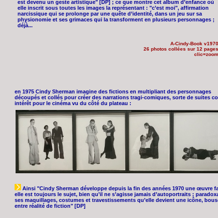
est devenu un geste artistique" [DP] ; ce que montre cet album d’enfance où
elle inscrit sous toutes les images la représentant : "c’est moi", affirmation
narcissique qui se prolonge par une quête d’identité, dans un jeu sur sa
physionomie et ses grimaces qui la transforment en plusieurs personnages ;
déjà...
A-Cindy-Book v197
26 photos collées sur 12 page
clic=zoo
en 1975 Cindy Sherman imagine des fictions en multipliant des personnages
découpés et collés pour créer des narrations tragi-comiques, sorte de suites c
intérêt pour le cinéma vu du côté du plateau :
Ainsi "Cindy Sherman développe depuis la fin des années 1970 une œuvre fa
elle est toujours le sujet, bien qu’il ne s’agisse jamais d’autoportraits ; parado
ses maquillages, costumes et travestissements qu’elle devient une icône, bouscul
entre réalité de fiction" [DP]