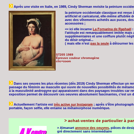
Après une visite en Italie, en 1989, Cindy Sherman revisite la peinture occide
la peinture occidentale classique est revue 
artificiel et caricatural, elle-même affublé
avec des vêtements achetés aux puces, des 
accessoires ;
<< ici elle incarne
La Fornarina de Raphaël
:
l’attitude est remarquablement imitée mais
supplémentaires et une coiffure plutôt négli
du désir original...
( mais
elle n’est
pas la seule
à détourner les
ST205 1989
Épreuve couleur chromogène
clic=zoom
Dans ses oeuves les plus récentes (dès 2019) Cindy Sherman effectue un r
passage du féminin au masculin qui ouvre de nouvelles possibilités de métamo
à la masculinité androgyne qui apparaissent dans des paysages troubles car re
exposition permet de découvrir ces oeuvres absolument fascinantes, c’est un d
Actuellement l’artiste est
très active sur Instagram
; après s’être photograph
portable, façon selfie, elle entame sa métamorphose numérique.
>
achat-ventes de particulier à par
> Almanart
annonce des oeuvres
, pièces de des
gré directement sans intermédiaire