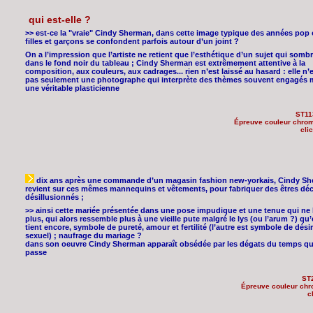
qui est-elle ?
>> est-ce la "vraie" Cindy Sherman, dans cette image typique des années pop
filles et garçons se confondent parfois autour d’un joint ?
On a l’impression que l’artiste ne retient que l’esthétique d’un sujet qui somb
dans le fond noir du tableau ; Cindy Sherman est extrêmement attentive à la
composition, aux couleurs, aux cadrages... rien n’est laissé au hasard : elle n’
pas seulement une photographe qui interprète des thèmes souvent engagés 
une véritable plasticienne
ST11
Épreuve couleur chro
cli
dix ans après une commande d’un magasin fashion new-yorkais, Cindy S
revient sur ces mêmes mannequins et vêtements, pour fabriquer des êtres déc
désillusionnés ;
>> ainsi cette mariée présentée dans une pose impudique et une tenue qui ne 
plus, qui alors ressemble plus à une vieille pute malgré le lys (ou l’arum ?) qu’
tient encore, symbole de pureté, amour et fertilité (l’autre est symbole de désir
sexuel) ; naufrage du mariage ?
dans son oeuvre Cindy Sherman apparaît obsédée par les dégats du temps qu
passe
ST
Épreuve couleur ch
c