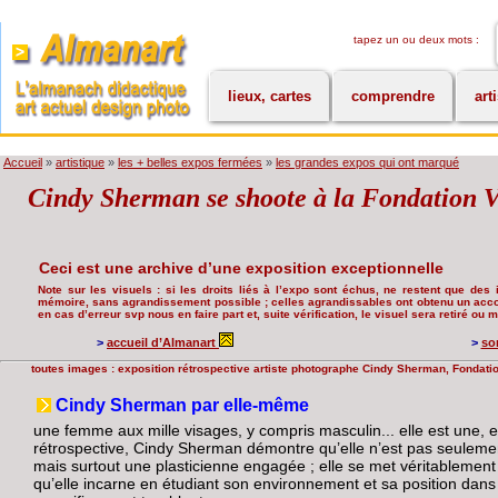
tapez un ou deux mots :
lieux, cartes
comprendre
art
Accueil
»
artistique
»
les + belles expos fermées
»
les grandes expos qui ont marqué
Cindy Sherman se shoote à la Fondation V
Ceci est une archive d’une exposition exceptionnelle
Note sur les visuels : si les droits liés à l’expo sont échus, ne restent que des i
mémoire, sans agrandissement possible ; celles agrandissables ont obtenu un accord
en cas d’erreur svp nous en faire part et, suite vérification, le visuel sera retiré ou
>
accueil d’Almanart
>
so
toutes images : exposition rétrospective artiste photographe Cindy Sherman, Fondation
Cindy Sherman par elle-même
une femme aux mille visages, y compris masculin... elle est une, e
rétrospective, Cindy Sherman démontre qu’elle n’est pas seulem
mais surtout une plasticienne engagée ; elle se met véritablemen
qu’elle incarne en étudiant son environnement et sa position dans l