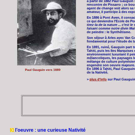
à partir de 1882 Paul Gauguin s
rencontre de Pissarro ; ce bo
agent de change voit alors sa 
amateur, il participe à des ex
En 1886 à Pont Aven, il consac
ce qui deviendra l’Ecole de Po
tirez-la de la nature ... c’est
faisant comme notre divin Mait
de peindre : le Synthétisme.
Son séjour à Arles avec Van G
fondamental pour l’étude de la
En 1891, ruiné, Gauguin part tr
Tahiti, puis les Iles Marquises 
environnement luxuriant il pe
mélancoliques, les paysages lu
mélange de culture polynésien
engendre son oeuvre majeure.
En 1896 à Tahiti, Paul Gauguin
Paul Gauguin vers 1880
de la Nativité.
>
plus d’info
sur Paul Gaugui
l’oeuvre :
une curieuse Nativité