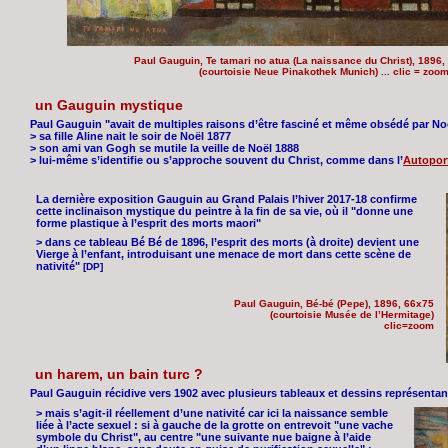
Paul Gauguin, Te tamari no atua (La naissance du Christ), 1896,
(courtoisie Neue Pinakothek Munich) ... clic = zoo
un Gauguin mystique
Paul Gauguin "avait de multiples raisons d’être fasciné et même obsédé par Noë
> sa fille Aline nait le soir de Noël 1877
> son ami van Gogh se mutile la veille de Noël 1888
> lui-même s’identifie ou s’approche souvent du Christ, comme dans l’
Autoport
La dernière exposition Gauguin au Grand Palais l’hiver 2017-18 confirme
cette inclinaison mystique du peintre à la fin de sa vie, où il "donne une
forme plastique à l’esprit des morts maori"
> dans ce tableau Bé Bé de 1896, l’esprit des morts (à droite) devient une
Vierge à l’enfant, introduisant une menace de mort dans cette scène de
nativité"
[DP]
Paul Gauguin, Bé-bé (Pepe), 1896, 66x75
(courtoisie Musée de l’Hermitage)
clic=zoom
un harem, un bain turc ?
Paul Gauguin récidive vers 1902 avec plusieurs tableaux et dessins représentant
> mais s’agit-il réellement d’une nativité car ici la naissance semble
liée à l’acte sexuel : si à gauche de la grotte on entrevoit "une vache
symbole du Christ", au centre "une suivante nue baigne à l’aide