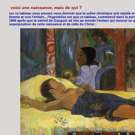
voici une naissance, mais de qui ?
sur ce tableau vous pouvez vous étonner que la scène christique soit rejetée en a
femme et non l’enfant... l’hypothèse est que ce tableau, commencé dans la pers
1896 après que la vahiné de Gauguin ait mis au monde l’enfant qui mourut en quel
superposition de cette naissance et de celle du Christ :