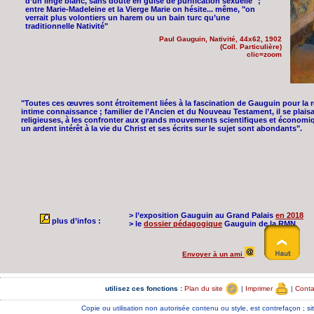
d’un linge blanc, sans doute en guise de purification sexuelle" ;
entre Marie-Madeleine et la Vierge Marie on hésite... même, "on
verrait plus volontiers un harem ou un bain turc qu’une
traditionnelle Nativité"
Paul Gauguin, Nativité, 44x62, 1902
(Coll. Particulière)
clic=zoom
"Toutes ces œuvres sont étroitement liées à la fascination de Gauguin pour la re
intime connaissance ; familier de l’Ancien et du Nouveau Testament, il se plais
religieuses, à les confronter aux grands mouvements scientifiques et économique
un ardent intérêt à la vie du Christ et ses écrits sur le sujet sont abondants".
> l’exposition Gauguin au Grand Palais
en 2018
plus d’infos :
> le
dossier pédagogique
Gauguin de la RMN
Envoyer à un ami
utilisez ces fonctions :
Plan du site
|
Imprimer
|
Cont
Copie ou utilisation non autorisée contenu ou style, est contrefaçon ;