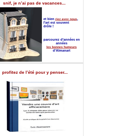
snif, je n’ai pas de vacances...
et bien
,
riez avec nous
l’art est souvent
drôle !
parcourez d’années en
années
les bonnes humeurs
d’Almanart
profitez de l’été pour y penser...