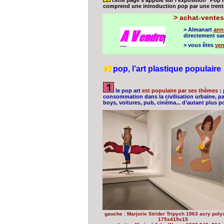
cette page s’appuie sur l’exposition "Pop
comprend une introduction pop par une trentai
>
achat-ventes 
> Almanart
ann
directement san
> vous êtes
ven
pop, l’art plastique populaire
le pop art
est populaire par ses thèmes
: 
consommation dans la civilisation urbaine, par
boys, voitures, pub, cinéma... d’autant plus p
gauche : Marjorie Strider Tripych 1963 acry poly
175x419x15