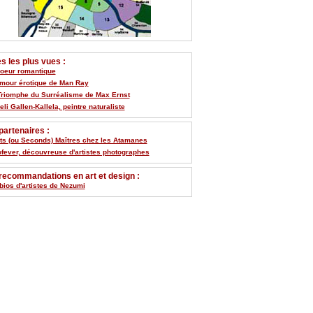
 les plus vues :
Coeur romantique
umour érotique de Man Ray
Triomphe du Surréalisme de Max Ernst
li Gallen-Kallela, peintre naturaliste
artenaires :
its (ou Seconds) Maîtres chez les Atamanes
ofever, découvreuse d'artistes photographes
recommandations en art et design :
bios d'artistes de Nezumi