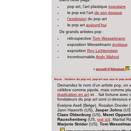
pop art, l’art plastique
populaire
le pop est l’art
de son époque
l’explosion
du pop art
le pop art
aujourd’hui
De grands artistes pop :
rétrospective
Tom Wesselmann
exposition Wesselmann
érotique
exposition
Roy Lichtenstein
incontournable
Andy Wahrol
>
accueil d’Almanart
focus : histoire du pop art, pop-art aux usa le pop a
Demandez le nom d’un artiste pop, on 
célèbre comme pipole, mais comme plastic
duplication en art
et... fait fortune avec 
fondateurs du pop art sont ci-dessous e
Evelyne Axell (Belge), Rosalyn Drexler 
Jann Haworth (US),
Jasper Johns
(US)
Claes Oldenburg
(US),
Meret Oppen
Rauschenberg
(US,
voir ici
), Martial 
Marjorie Strider
(US),
Tom Wesselma