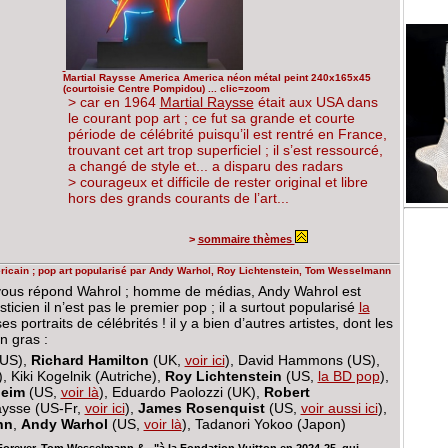
Martial Raysse America America néon métal peint 240x165x45
(courtoisie Centre Pompidou) ... clic=zoom
> car en 1964
Martial Raysse
était aux USA dans
le courant pop art ; ce fut sa grande et courte
période de célébrité puisqu’il est rentré en France,
trouvant cet art trop superficiel ; il s’est ressourcé,
a changé de style et... a disparu des radars
> courageux et difficile de rester original et libre
hors des grands courants de l’art...
>
sommaire thèmes
méricain ; pop art popularisé par Andy Warhol, Roy Lichtenstein, Tom Wesselmann
vous répond Wahrol ; homme de médias, Andy Wahrol est
ien il n’est pas le premier pop ; il a surtout popularisé
la
ses portraits de célébrités ! il y a bien d’autres artistes, dont les
n gras :
(US),
Richard Hamilton
(UK,
voir ici
), David Hammons (US),
, Kiki Kogelnik (Autriche),
Roy Lichtenstein
(US,
la BD pop
),
heim
(US,
voir là
), Eduardo Paolozzi (UK),
Robert
Raysse (US-Fr,
voir ici
),
James Rosenquist
(US,
voir aussi ici
),
nn
,
Andy Warhol
(US,
voir là
), Tadanori Yokoo (Japon)