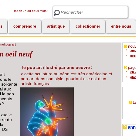
tapez un ou deux mots :
Rechercher
es
comprendre
artistique
collectionner
entre nous
rnel pop art
nouv
amat
un oeil neuf
peti
le pop art illustré par une oeuvre :
page
en 2
> cette sculpture au néon est très américaine et
ent
glos
pop-art dans son style, pourtant elle est d’un
sons le
artiste français :
 soixante
al aux
i le pop
oncepts
Le
s ?
exuelle
erre du
la
ann
r US