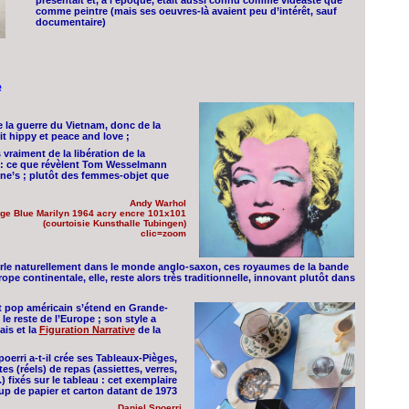
présentait et, à l’époque, était aussi connu comme vidéaste que
comme peintre (mais ses oeuvres-là avaient peu d’intérêt, sauf
documentaire)
e
e la guerre du Vietnam, donc de la
it hippy et peace and love ;
 vraiment de la libération de la
 : ce que révèlent Tom Wesselmann
line’s ; plutôt des femmes-objet que
Andy Warhol
age Blue Marilyn 1964 acry encre 101x101
(courtoisie Kunsthalle Tubingen)
clic=zoom
ferle naturellement dans le monde anglo-saxon, ces royaumes de la bande
rope continentale, elle, reste alors très traditionnelle, innovant plutôt dans
t pop américain s’étend en Grande-
le reste de l’Europe ; son style a
ais et la
Figuration Narrative
de la
poerri a-t-il crée ses Tableaux-Pièges,
s (réels) de repas (assiettes, verres,
.) fixés sur le tableau : cet exemplaire
up de papier et carton datant de 1973
Daniel Spoerri