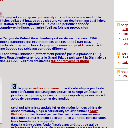
38
le pop art
est un genre par son style
: couleurs vives venant de la
blicité, collage d’images et de slogans venant des journaux et affiches,
rustation d’objets quotidiens... c’est une peinture débridée,
pages
omplexée, ludique, qui attire l’oeil parfois par provocation
le 
l’h
ce Canyon de Robert Rauschenberg est un de ses premiers (1959 !)
Le 
bine paintings, qui inspireront les artistes pop (à part cela,
Akse
uschenberg se situe hors du pop art ;
comme on peut le voir ici
, à la
me époque ses tableaux sont très différents)
nos p
ur son travail innovant (et fortement poussé par la diplomatie US...)
bert Rauschenberg remporte le Grand Prix de peinture à la Biennale de
Pet
nise de 1964 : voir "les américains
qui ont renversé l’Europe
"
Fot
nos 
les 
le pop art
est un mouvement
car il a été adopté par toute
une génération de plasticiens anglais et surtout américains :
peintres, sculpteurs, vidéastes... tous emportés par une société
avide de consommation et des médias
celui qui a le mieux traduit l’effet de profusion des objets de
consommation, jusqu’à saturation, est évidemment
Andy
Wahrol
, non seulement par les thèmes de ses oeuvres mais
également par la manière de les diffuser à grande échelle, sous
tous formats, tous supports ;
dans la même veine, Andy filmait sans arrêt tout ce qui se