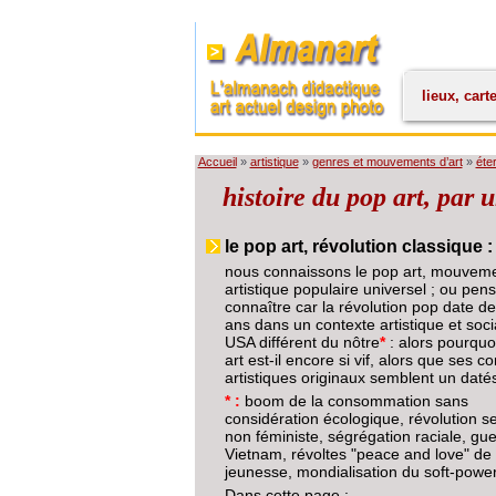
lieux, cart
Accueil
»
artistique
»
genres et mouvements d’art
»
éte
histoire du pop art, par 
le pop art, révolution classique :
nous connaissons le pop art, mouvem
artistique populaire universel ; ou pen
connaître car la révolution pop date de
ans dans un contexte artistique et soci
USA différent du nôtre
*
: alors pourquo
art est-il encore si vif, alors que ses c
artistiques originaux semblent un daté
* :
boom de la consommation sans
considération écologique, révolution s
non féministe, ségrégation raciale, gu
Vietnam, révoltes "peace and love" de 
jeunesse, mondialisation du soft-powe
Dans cette page :