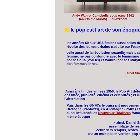
Andy Wahrol Campbells soup cans 1962
(courtoisie MOMA) ... clic=zoom
le pop est l’art de son époqu
les années 60 aux USA étaient aussi celles d
révolte des jeunes urbains traduite par l’espr
celle aussi de la révolution sexuelle mais pas
femme, ne pas confondre avec le féminisme
par ses nus (voir ici) et Wahrol par ses Mary
des femmes libres...
Shot St
Ainsi à la fin des années 1950, le Pop Art dé
dessinée, publicité, cinéma et célébrités ; l’Eu
l’abstraction
Puis dans les 60-70’s le puissant mouvemen
Bretagne (Paolozzi), en Allemagne (Polke) et 
aussi influencé les
Nouveaux Réalistes
franç
même époque
> ainsi, Daniel S
assemblage de reste
cenrdriers remplis, restes..
est un multiple en version pop-