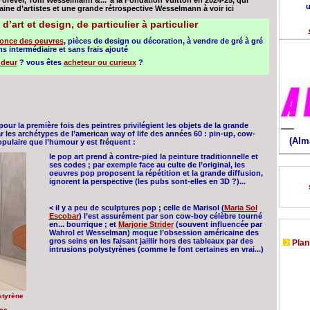
 Forever, Tom Wesselmann &..."à la Fondation Vuitton en 2024-25, qui
u
ne d’artistes et une grande rétrospective Wesselmann à voir ici
d’art et design, de particulier à particulier
once des oeuvres
, pièces de design ou décoration, à vendre de gré à gré
s intermédiaire et sans frais ajouté
deur
? vous êtes
acheteur ou curieux
?
pour la première fois des peintres privilégient les objets de la grande
 les archétypes de l’american way of life des années 60 : pin-up, cow-
(Alm
opulaire que l’humour y est fréquent :
le pop art prend à contre-pied la peinture traditionnelle et
ses codes ; par exemple face au culte de l’original, les
oeuvres pop proposent la répétition et la grande diffusion,
ignorent la perspective (les pubs sont-elles en 3D ?)...
< il y a peu de sculptures pop ; celle de Marisol (
Maria Sol
Escobar
) l’est assurément par son cow-boy célèbre tourné
en... bourrique ; et
Marjorie Strider
(souvent influencée par
Wahrol et Wesselman) moque l’obsession américaine des
gros seins en les faisant jaillir hors des tableaux par des
Plans
intrusions polystyrènes (comme le font certaines en vrai...)
styrène