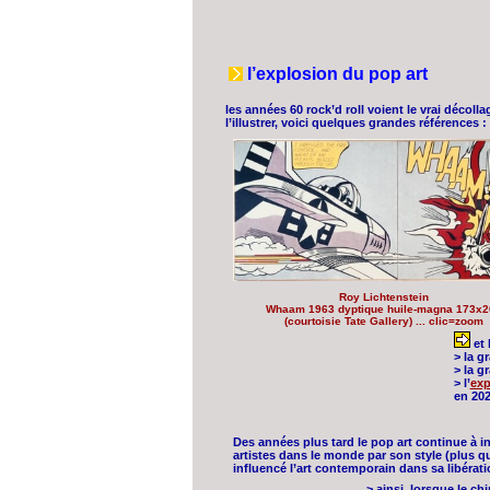
l’explosion du pop art
les années 60 rock’d roll voient le vrai décoll
l’illustrer, voici quelques grandes références :
Roy Lichtenstein
Whaam 1963 dyptique huile-magna 173x2
(courtoisie Tate Gallery) ... clic=zoom
et 
> la g
> la g
> l’
exp
en 20
Des années plus tard le pop art continue à in
artistes dans le monde par son style (plus q
influencé l’art contemporain dans sa libérat
> ainsi, lorsque le c