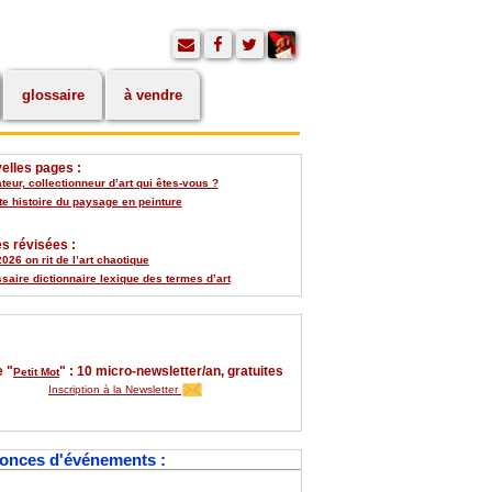
glossaire
à vendre
elles pages :
eur, collectionneur d’art qui êtes-vous ?
te histoire du paysage en peinture
s révisées :
026 on rit de l’art chaotique
saire dictionnaire lexique des termes d’art
 "
" : 10 micro-newsletter/an, gratuites
Petit Mot
Inscription à la Newsletter
onces d'événements :