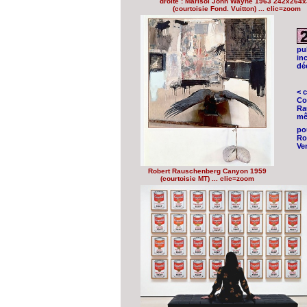
droite : Marisol John Wayne 1963 242x264x
(courtoisie Fond. Vuitton) ... clic=zoom
pu
inc
déc
< 
Com
Ra
mê
po
Ro
Ve
Robert Rauschenberg Canyon 1959
(courtoisie MT) ... clic=zoom