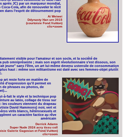
uis après JC) par un marqueur mondial,
go Coca-Cola, afin de renouveler le récit
bien dans l’esprit de détournement pop
Ai Weiwei
Ddynasty Han urn 2015
(courtoisie Fond.Vuitton)
clic=zoom
iatement visible pour l’amateur et son socle, et la société de
a pub omniprésente ; mais son esprit révolutionnaire s’est dissous, son
 "fait jeune" sans l’être, un art lui-même devenu ustensile de consommation
té plus haut : même son militantisme est daté avec ses femmes-objet plutôt
c.
op art reste forte en matière de
rté d’expression qu’il permet en
ion de phrases ou photos, de
t)...
-à-fait le style et la technique pop
ture au latex, collage de tissu sur
 : les couleurs viennent du drapeau
artiste David Hammons) noir, vert et
héros virils blancs, hétérosexuels et
gèrent un caractère factice au rêve
américain
Derrick Adams
Super Nude 2024 acry tissu coll
oisie Galerie Gagosian et Fond.Vuitton)
clic=zoom