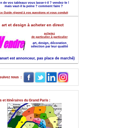
n de vos tableaux vous lasse-t-il ? vendez-le !
mais vaut-il la peine ? comment faire ?
ce Guide répond à vos questions et vous conduit
art et design à acheter en direct
achetez
de particulier à particulier
art, design, décoration
sélection par leur qualité
anart est annonceur, pas place de marché)
suivez nous :
 et itinéraires du Grand Paris :