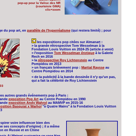
pop-up pour la Valise des NR
(courtoisie GMA)
clic=zoom
age du pop art, en
parallèle de l’hyperréalisme
(qui restera limité) ; pour
les expositions pop citées sur Almanart :
> la grande rétrospective Tom Wesselman à la
Fondation Louis Vuitton en 2024-25 (article
à venir
)
> l’exposition
Tom Wesselman érotique
à la Galerie
Rech en 2016
> la
rétrospective Roy Lichtenstein
au Centre
Pompidou en 2013
> un français brièvement pop :
Martial Raysse
au
Centre Pompidou en 2014
< de la publicité à la bande dessinée il n’y qu’un pas,
qui a fait la célébrité de Roy Lichtenstein
03
les autres grands événements pop à Paris :
rande
exposition Pop Art
au Centre Pompidou en 1990
rande
exposition Andy Wahrol
au MAMVP en 2015-16
osition Basquiat x Warhol
"à Quatre Mains" à la Fondation Louis Vuitton
23
spirer voire influencer bien des
ue ses concepts d’origine) ; il a même
ion en Russie et en Chine
hinois Ai Weiwei customise ce vase Han