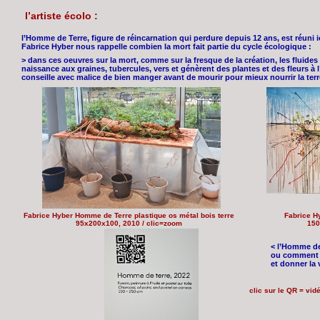
l’artiste écolo :
l’Homme de Terre, figure de réincarnation qui perdure depuis 12 ans, est réuni i
Fabrice Hyber nous rappelle combien la mort fait partie du cycle écologique :
> dans ces oeuvres sur la mort, comme sur la fresque de la création, les fluide
naissance aux graines, tubercules, vers et génèrent des plantes et des fleurs à l’a
conseille avec malice de bien manger avant de mourir pour mieux nourrir la terr
Fabrice Hyber Homme de Terre plastique os métal bois terre
Fabrice H
95x200x100, 2010 / clic=zoom
150
< l’Homme de
ou comment s
et donner la v
clic sur le QR = vid