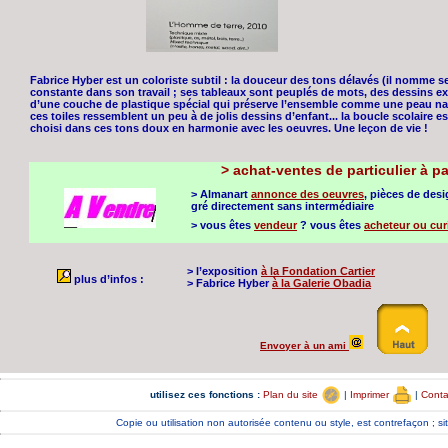
Fabrice Hyber est un coloriste subtil : la douceur des tons délavés (il nomme s
constante dans son travail ; ses tableaux sont peuplés de mots, des dessins expl
d’une couche de plastique spécial qui préserve l’ensemble comme une peau nat
ces toiles ressemblent un peu à de jolis dessins d’enfant... la boucle scolaire e
choisi dans ces tons doux en harmonie avec les oeuvres. Une leçon de vie !
>
achat-ventes de particulier à pa
> Almanart
annonce des oeuvres
, pièces de des
gré directement sans intermédiaire
> vous êtes
vendeur
? vous êtes
acheteur ou cur
> l’exposition
à la Fondation Cartier
plus d’infos :
> Fabrice Hyber
à la Galerie Obadia
Envoyer à un ami
utilisez ces fonctions :
Plan du site
|
Imprimer
|
Cont
Copie ou utilisation non autorisée contenu ou style, est contrefaçon ;