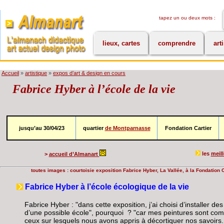
tapez un ou deux mots :
lieux, cartes
comprendre
art
Accueil
»
artistique
»
expos d’art & design en cours
Fabrice Hyber à l’école de la vie
jusqu’au 30/04/23
quartier
de Montparnasse
Fondation Cartier
les
meil
>
accueil d’Almanart
toutes images : courtoisie exposition Fabrice Hyber, La Vallée, à la Fondation Ca
Fabrice Hyber à l’école écologique de la vie
Fabrice Hyber : "dans cette exposition, j’ai choisi d’installer d
d’une possible école", pourquoi ? "car mes peintures sont co
ceux sur lesquels nous avons appris à décortiquer nos savoirs...