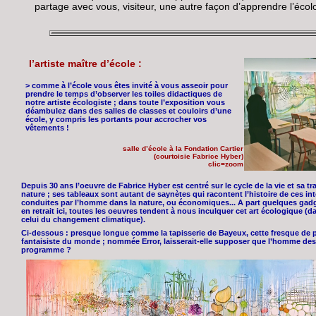
partage avec vous, visiteur, une autre façon d’apprendre l’écolo
l’artiste maître d’école :
> comme à l’école vous êtes invité à vous asseoir pour
prendre le temps d’observer les toiles didactiques de
notre artiste écologiste ; dans toute l’exposition vous
déambulez dans des salles de classes et couloirs d’une
école, y compris les portants pour accrocher vos
vêtements !
salle d’école à la Fondation Cartier
(courtoisie Fabrice Hyber)
clic=zoom
Depuis 30 ans l’oeuvre de Fabrice Hyber est centré sur le cycle de la vie et sa t
nature ; ses tableaux sont autant de saynètes qui racontent l’histoire de ces int
conduites par l’homme dans la nature, ou économiques... A part quelques gad
en retrait ici, toutes les oeuvres tendent à nous inculquer cet art écologique (
celui du changement climatique).
Ci-dessous : presque longue comme la tapisserie de Bayeux, cette fresque de p
fantaisiste du monde ; nommée Error, laisserait-elle supposer que l’homme dest
programme ?