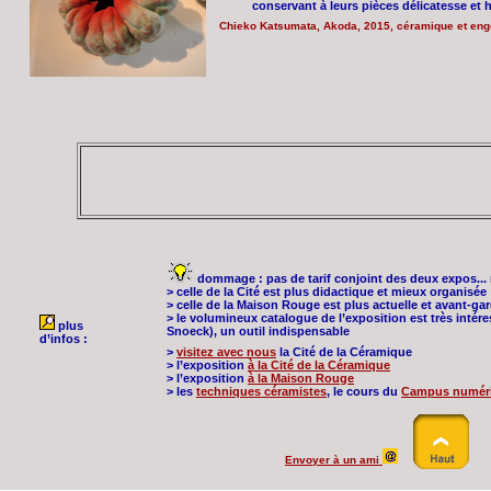
conservant à leurs pièces délicatesse et
Chieko Katsumata, Akoda, 2015, céramique et en
dommage : pas de tarif conjoint des deux expos... ma
> celle de la Cité est plus didactique et mieux organisée
> celle de la Maison Rouge est plus actuelle et avant-ga
> le volumineux catalogue de l’exposition est très intére
plus
Snoeck), un outil indispensable
d’infos :
>
visitez avec nous
la Cité de la Céramique
> l’exposition
à la Cité de la Céramique
> l’exposition
à la Maison Rouge
> les
techniques céramistes
, le cours du
Campus numéri
Envoyer à un ami