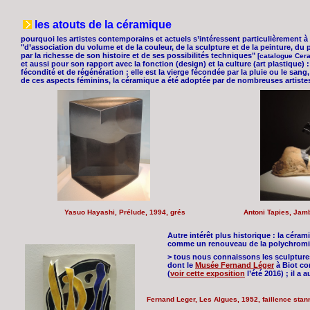
les atouts de la céramique
pourquoi les artistes contemporains et actuels s’intéressent particulièrement à 
"d’association du volume et de la couleur, de la sculpture et de la peinture, du
par la richesse de son histoire et de ses possibilités techniques"
[catalogue Cer
et aussi pour son rapport avec la fonction (design) et la culture (art plastique)
fécondité et de régénération ; elle est la vierge fécondée par la pluie ou le sang
de ces aspects féminins, la céramique a été adoptée par de nombreuses artis
Yasuo Hayashi, Prélude, 1994, grés
Antoni Tapies, Jamb
Autre intérêt plus historique : la céra
comme un renouveau de la polychromie 
> tous nous connaissons les sculptur
dont le
Musée Fernand Léger
à Biot co
(
voir cette exposition
l’été 2016) ; il a a
Fernand Leger, Les Algues, 1952, faillence stan