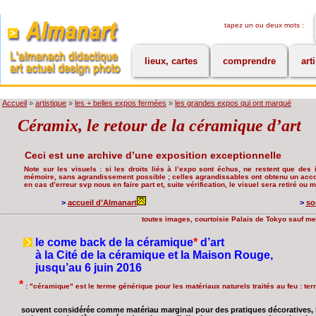
tapez un ou deux mots :
lieux, cartes
comprendre
art
Accueil
»
artistique
»
les + belles expos fermées
»
les grandes expos qui ont marqué
Céramix, le retour de la céramique d’art
Ceci est une archive d’une exposition exceptionnelle
Note sur les visuels : si les droits liés à l’expo sont échus, ne restent que des i
mémoire, sans agrandissement possible ; celles agrandissables ont obtenu un accord
en cas d’erreur svp nous en faire part et, suite vérification, le visuel sera retiré ou
>
accueil d’Almanart
>
so
toutes images, courtoisie Palais de Tokyo sauf me
le come back de la céramique
*
d’art
à la Cité de la céramique et la Maison Rouge,
jusqu’au 6 juin 2016
*
: "céramique" est le terme générique pour les matériaux naturels traités au feu : terr
souvent considérée comme matériau marginal pour des pratiques décoratives,