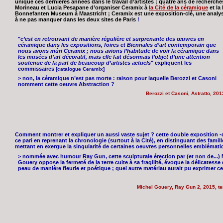
unique ces dernières années dans le travail d’artistes ; quatre ans de recherc
Morineau et Lucia Pesapane d’organiser Ceramix à
la Cité de la céramique
et la
Bonnefanten Museum à Maastricht ; Ceramix est une exposition-clé, une analyse 
à ne pas manquer dans les deux sites de Paris
!
"
c’est en retrouvant de manière régulière et surprenante des œuvres en
céramique dans les expositions, foires et Biennales d’art contemporain que
nous avons mûri Ceramix ; nous avions l’habitude de voir la céramique dans
les musées d’art décoratif, mais elle fait désormais l’objet d’une attention
soutenue de la part de beaucoup d’artistes actuels
" expliquent les
commissaires
[catalogue Ceramix]
> non, la céramique n’est pas morte : raison pour laquelle Berozzi et Casoni
nomment cette oeuvre Abstraction ?
Berozzi et Casoni, Astratto, 201
Comment montrer et expliquer un aussi vaste sujet ? cette double exposition -qu’
ce pari en reprenant la chronologie (surtout à la Cité), en distinguant des fami
mettant en exergue la singularité de certaines oeuvres personnelles emblémati
> nommée avec humour Ray Gun, cette sculpturale érection par (et non de...) 
Gouery oppose la fermeté de la terre cuite à sa fragilité, évoque la délicatesse
peau de manière fleurie et poétique ; quel autre matériau aurait pu exprimer ce
Michel Gouery, Ray Gun 2, 2015, te